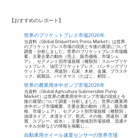
【おすすめのレポート】
世界のブリケットプレス市場2026年
当資料（Global Briquetters Press Market）は世界
のブリケットプレス市場の現状と今後の展望について
調査・分析しました。世界のブリケットプレス市場概
要、主要企業の動向（売上、販売価格、市場シェ
ア）、セグメント別市場規模（種類別：スルーブリケ
ットプレス、油圧ブリケットプレス、パンチングブリ
ケットプレス、用途別：石炭、木材、金属、プラスチ
ック、紙製品、バイオマス（たばこ、籾殻 …
世界の農業用水中ポンプ市場2026年
当資料（Global Agriculture Submersible Pump
Market）は世界の農業用水中ポンプ市場の現状と今
後の展望について調査・分析しました。世界の農業用
水中ポンプ市場概要、主要企業の動向（売上、販売価
格、市場シェア）、セグメント別市場規模（種類別：
油浸タイプ、水浸タイプ、乾式、その他、用途別：灌
漑、スプレー、給水）、主要地域別市場規模、流通チ
ャネル分析などの情報を掲載し …
自動車用ホイール速度センサーの世界市場