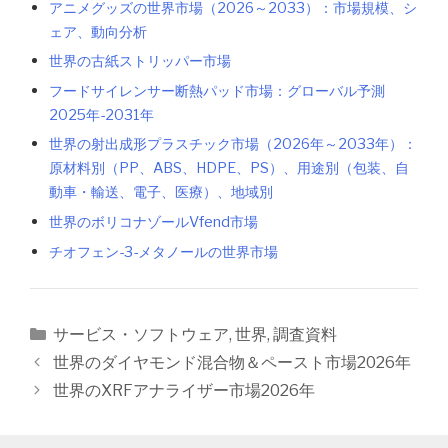
アニメグッズの世界市場（2026～2033）：市場規模、シ
ェア、動向分析
世界の古紙ストリッパー市場
フードサイレンサー断熱パッド市場：グローバル予測
2025年-2031年
世界の射出成形プラスチック市場（2026年～2033年）：
原材料別（PP、ABS、HDPE、PS）、用途別（包装、自
動車・輸送、電子、医療）、地域別
世界のボリコナゾールVfend市場
チオフェン-3-メタノールの世界市場
カ
サービス・ソフトウェア
,
世界
,
調査資料
テ
投
世界のダイヤモンド混合物＆ペースト市場2026年
ゴ
稿
世界のXRFアナライザー市場2026年
リ
ナ
ー
ビ