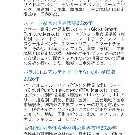
サイドエアバッグ、センターエアバッグ、ニーエアバ
ッグ、用途別：乗用車、商用車）、主要地域と国別市
場規模、国内外の …
スマート家具の世界市場2026年
スマート家具の世界市場レポート（Global Smart
Furniture Market）では、セグメント別市場規模（種
類別：スマートテーブル、スマートデスク、スマート
スツール＆ベンチ、スマートソファ、スマートチェ
ア、その他、用途別：オフィス、商業、家庭）、主要
地域と国別市場規模、国内外の主要プレーヤーの動向
と市場シェア、販売チャネルなどの項目について詳細
な分析を行いました。地域・国別分析では、 …
パラホルムアルデヒド（PFA）の世界市場
2026年
パラホルムアルデヒド（PFA）の世界市場レポート
（Global Paraformaldehyde (PFA) Market）では、
セグメント別市場規模（種類別：PFパウダー、PFプ
リル、用途別：農薬、樹脂、医療）、主要地域と国別
市場規模、国内外の主要プレーヤーの動向と市場シェ
ア、販売チャネルなどの項目について詳細な分析を行
いました。地域・国別分析では、北米、アメリカ、カ
ナダ、メキシコ、ヨーロッパ、 …
高性能熱可塑性複合材料の世界市場2026年
高性能熱可塑性複合材料の世界市場レポート（Global