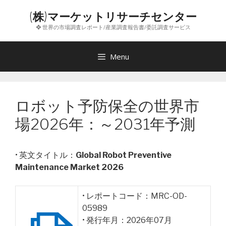
コ
(株)マーケットリサーチセンター
ン
❖ 世界の市場調査レポート/産業調査報告書/委託調査サービス
テ
ン
ツ
Menu
へ
ス
キ
ロボット予防保全の世界市
ッ
プ
場2026年：～2031年予測
• 英文タイトル：
Global Robot Preventive
Maintenance Market 2026
• レポートコード：MRC-OD-
05989
• 発行年月：2026年07月