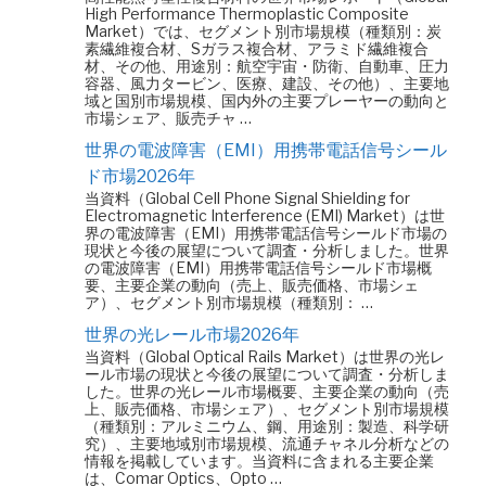
High Performance Thermoplastic Composite
Market）では、セグメント別市場規模（種類別：炭
素繊維複合材、Sガラス複合材、アラミド繊維複合
材、その他、用途別：航空宇宙・防衛、自動車、圧力
容器、風力タービン、医療、建設、その他）、主要地
域と国別市場規模、国内外の主要プレーヤーの動向と
市場シェア、販売チャ …
世界の電波障害（EMI）用携帯電話信号シール
ド市場2026年
当資料（Global Cell Phone Signal Shielding for
Electromagnetic Interference (EMI) Market）は世
界の電波障害（EMI）用携帯電話信号シールド市場の
現状と今後の展望について調査・分析しました。世界
の電波障害（EMI）用携帯電話信号シールド市場概
要、主要企業の動向（売上、販売価格、市場シェ
ア）、セグメント別市場規模（種類別： …
世界の光レール市場2026年
当資料（Global Optical Rails Market）は世界の光レ
ール市場の現状と今後の展望について調査・分析しま
した。世界の光レール市場概要、主要企業の動向（売
上、販売価格、市場シェア）、セグメント別市場規模
（種類別：アルミニウム、鋼、用途別：製造、科学研
究）、主要地域別市場規模、流通チャネル分析などの
情報を掲載しています。当資料に含まれる主要企業
は、Comar Optics、Opto …