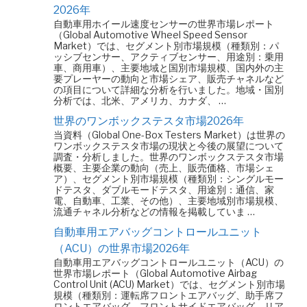
2026年
自動車用ホイール速度センサーの世界市場レポート
（Global Automotive Wheel Speed Sensor
Market）では、セグメント別市場規模（種類別：パ
ッシブセンサー、アクティブセンサー、用途別：乗用
車、商用車）、主要地域と国別市場規模、国内外の主
要プレーヤーの動向と市場シェア、販売チャネルなど
の項目について詳細な分析を行いました。地域・国別
分析では、北米、アメリカ、カナダ、 …
世界のワンボックステスタ市場2026年
当資料（Global One-Box Testers Market）は世界の
ワンボックステスタ市場の現状と今後の展望について
調査・分析しました。世界のワンボックステスタ市場
概要、主要企業の動向（売上、販売価格、市場シェ
ア）、セグメント別市場規模（種類別：シングルモー
ドテスタ、ダブルモードテスタ、用途別：通信、家
電、自動車、工業、その他）、主要地域別市場規模、
流通チャネル分析などの情報を掲載していま …
自動車用エアバッグコントロールユニット
（ACU）の世界市場2026年
自動車用エアバッグコントロールユニット（ACU）の
世界市場レポート（Global Automotive Airbag
Control Unit (ACU) Market）では、セグメント別市場
規模（種類別：運転席フロントエアバッグ、助手席フ
ロントエアバッグ、フロントサイドエアバッグ、リア