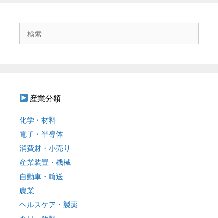
ゲ
ー
シ
検
ョ
索
ン
:
産業分類
化学・材料
電子・半導体
消費財・小売り
産業装置・機械
自動車・輸送
農業
ヘルスケア・製薬