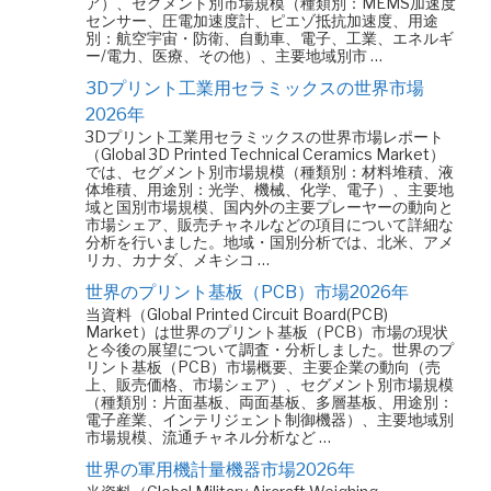
ア）、セグメント別市場規模（種類別：MEMS加速度
センサー、圧電加速度計、ピエゾ抵抗加速度、用途
別：航空宇宙・防衛、自動車、電子、工業、エネルギ
ー/電力、医療、その他）、主要地域別市 …
3Dプリント工業用セラミックスの世界市場
2026年
3Dプリント工業用セラミックスの世界市場レポート
（Global 3D Printed Technical Ceramics Market）
では、セグメント別市場規模（種類別：材料堆積、液
体堆積、用途別：光学、機械、化学、電子）、主要地
域と国別市場規模、国内外の主要プレーヤーの動向と
市場シェア、販売チャネルなどの項目について詳細な
分析を行いました。地域・国別分析では、北米、アメ
リカ、カナダ、メキシコ …
世界のプリント基板（PCB）市場2026年
当資料（Global Printed Circuit Board(PCB)
Market）は世界のプリント基板（PCB）市場の現状
と今後の展望について調査・分析しました。世界のプ
リント基板（PCB）市場概要、主要企業の動向（売
上、販売価格、市場シェア）、セグメント別市場規模
（種類別：片面基板、両面基板、多層基板、用途別：
電子産業、インテリジェント制御機器）、主要地域別
市場規模、流通チャネル分析など …
世界の軍用機計量機器市場2026年