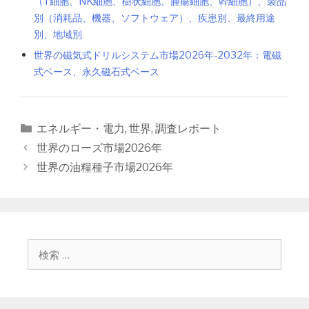
（T細胞、NK細胞、樹状細胞、腫瘍細胞、幹細胞）、製品
別（消耗品、機器、ソフトウェア）、疾患別、最終用途
別、地域別
世界の磁気式ドリルシステム市場2026年-2032年：電磁
式ベース、永久磁石式ベース
カ
エネルギー・電力
,
世界
,
調査レポート
テ
投
世界のローズ市場2026年
ゴ
稿
世界の油糧種子市場2026年
リ
ナ
ー
ビ
ゲ
ー
シ
検
ョ
索
ン
: