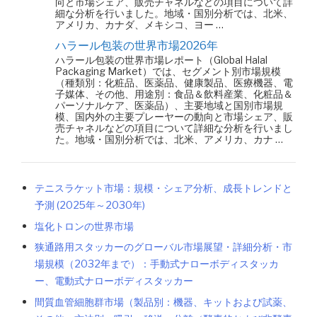
向と市場シェア、販売チャネルなどの項目について詳
細な分析を行いました。地域・国別分析では、北米、
アメリカ、カナダ、メキシコ、ヨー …
ハラール包装の世界市場2026年
ハラール包装の世界市場レポート（Global Halal
Packaging Market）では、セグメント別市場規模
（種類別：化粧品、医薬品、健康製品、医療機器、電
子媒体、その他、用途別：食品＆飲料産業、化粧品＆
パーソナルケア、医薬品）、主要地域と国別市場規
模、国内外の主要プレーヤーの動向と市場シェア、販
売チャネルなどの項目について詳細な分析を行いまし
た。地域・国別分析では、北米、アメリカ、カナ …
テニスラケット市場：規模・シェア分析、成長トレンドと
予測 (2025年～2030年)
塩化トロンの世界市場
狭通路用スタッカーのグローバル市場展望・詳細分析・市
場規模（2032年まで）：手動式ナローボディスタッカ
ー、電動式ナローボディスタッカー
間質血管細胞群市場（製品別：機器、キットおよび試薬、