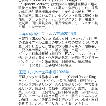
当資料（Global Military Aircraft Weighing
Equipment Market）は世界の軍用機計量機器市場の
現状と今後の展望について調査・分析しました。世界
の軍用機計量機器市場概要、主要企業の動向（売上、
販売価格、市場シェア）、セグメント別市場規模（種
類別：プラットフォーム、フロアスタンド、用途別：
戦闘機、回転翼航空機、軍用輸送機、リージョナル航
空機、トレーナー）、主 …
世界の水溶性フィルム市場2026年
当資料（Global Water Soluble Film Market）は世界
の水溶性フィルム市場の現状と今後の展望について調
査・分析しました。世界の水溶性フィルム市場概要、
主要企業の動向（売上、販売価格、市場シェア）、セ
グメント別市場規模（種類別：PVAフィルム、その
他、用途別：農薬・化学製品包装、医療用ランドリー
バッグ、クリーン製品包装、刺繍基板、繊維包装、
LCD、その他）、主要地域別市場規 …
圧延リングの世界市場2026年
圧延リングの世界市場レポート（Global Rolled Ring
Market）では、セグメント別市場規模（種類別：ス
テンレス製圧延リング、合金製圧延リング、炭素製圧
延リング、用途別：自動車、航空宇宙、農業、一般産
業、その他）、主要地域と国別市場規模、国内外の主
要プレーヤーの動向と市場シェア、販売チャネルなど
の項目について詳細な分析を行いました。地域・国別
分析では、北米、アメリカ、カナダ、メキシ …