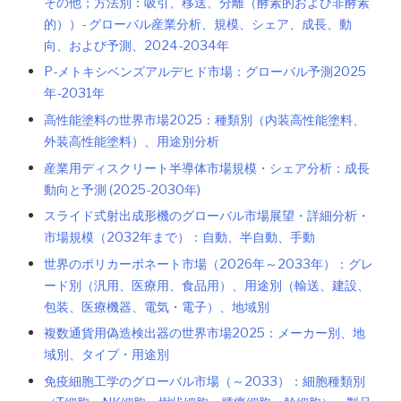
その他；方法別：吸引、移送、分離（酵素的および非酵素
的））- グローバル産業分析、規模、シェア、成長、動
向、および予測、2024-2034年
P-メトキシベンズアルデヒド市場：グローバル予測2025
年-2031年
高性能塗料の世界市場2025：種類別（内装高性能塗料、
外装高性能塗料）、用途別分析
産業用ディスクリート半導体市場規模・シェア分析：成長
動向と予測 (2025-2030年)
スライド式射出成形機のグローバル市場展望・詳細分析・
市場規模（2032年まで）：自動、半自動、手動
世界のポリカーボネート市場（2026年～2033年）：グレ
ード別（汎用、医療用、食品用）、用途別（輸送、建設、
包装、医療機器、電気・電子）、地域別
複数通貨用偽造検出器の世界市場2025：メーカー別、地
域別、タイプ・用途別
免疫細胞工学のグローバル市場（～2033）：細胞種類別