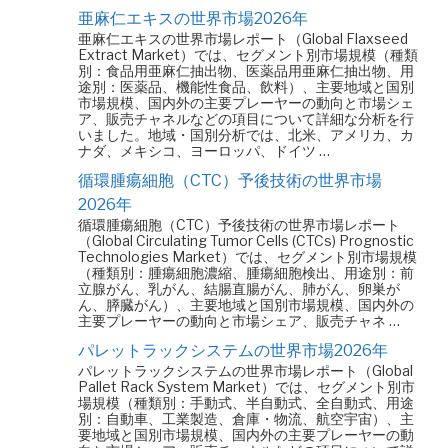
亜麻仁エキスの世界市場2026年
亜麻仁エキスの世界市場レポート（Global Flaxseed
Extract Market）では、セグメント別市場規模（種類
別：食品用亜麻仁抽出物、医薬品用亜麻仁抽出物、用
途別：医薬品、機能性食品、飲料）、主要地域と国別
市場規模、国内外の主要プレーヤーの動向と市場シェ
ア、販売チャネルなどの項目について詳細な分析を行
いました。地域・国別分析では、北米、アメリカ、カ
ナダ、メキシコ、ヨーロッパ、ドイツ …
循環腫瘍細胞（CTC）予後技術の世界市場
2026年
循環腫瘍細胞（CTC）予後技術の世界市場レポート
（Global Circulating Tumor Cells (CTCs) Prognostic
Technologies Market）では、セグメント別市場規模
（種類別：腫瘍細胞濃縮、腫瘍細胞検出、用途別：前
立腺がん、乳がん、結腸直腸がん、肺がん、卵巣が
ん、膵臓がん）、主要地域と国別市場規模、国内外の
主要プレーヤーの動向と市場シェア、販売チャネ …
パレットラックシステムの世界市場2026年
パレットラックシステムの世界市場レポート（Global
Pallet Rack System Market）では、セグメント別市
場規模（種類別：手動式、半自動式、全自動式、用途
別：自動車、工業製造、倉庫・物流、航空宇宙）、主
要地域と国別市場規模、国内外の主要プレーヤーの動