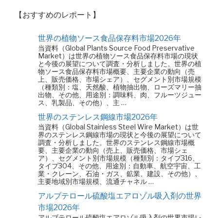
【おすすめのレポート】
世界の植物ソース食品保存料市場2026年
当資料（Global Plants Source Food Preservative
Market）は世界の植物ソース食品保存料市場の現状
と今後の展望について調査・分析しました。世界の植
物ソース食品保存料市場概要、主要企業の動向（売
上、販売価格、市場シェア）、セグメント別市場規模
（種類別：塩、天然酸、植物抽出物、ローズマリー抽
出物、その他、用途別：調味料、肉、フルーツジュー
ス、乳製品、その他）、主 …
世界のステンレス鋼線市場2026年
当資料（Global Stainless Steel Wire Market）は世
界のステンレス鋼線市場の現状と今後の展望について
調査・分析しました。世界のステンレス鋼線市場概
要、主要企業の動向（売上、販売価格、市場シェ
ア）、セグメント別市場規模（種類別：タイプ316、
タイプ304、その他、用途別：自動車、航空宇宙、工
業・クレーン、石油・ガス、鉱業、建設、その他）、
主要地域別市場規模、流通チャネル …
アルブテロール硫酸塩エアロゾル吸入剤の世界
市場2026年
アルブテロール硫酸塩エアロゾル吸入剤の世界市場レ