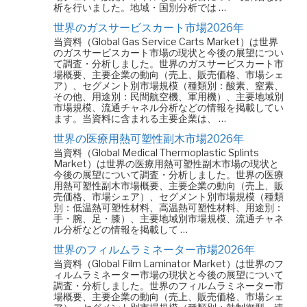
析を行いました。地域・国別分析では …
世界のガスサービスカート市場2026年
当資料（Global Gas Service Carts Market）は世界
のガスサービスカート市場の現状と今後の展望につい
て調査・分析しました。世界のガスサービスカート市
場概要、主要企業の動向（売上、販売価格、市場シェ
ア）、セグメント別市場規模（種類別：酸素、窒素、
その他、用途別：民間航空機、軍用機）、主要地域別
市場規模、流通チャネル分析などの情報を掲載してい
ます。当資料に含まれる主要企業は、 …
世界の医療用熱可塑性副木市場2026年
当資料（Global Medical Thermoplastic Splints
Market）は世界の医療用熱可塑性副木市場の現状と
今後の展望について調査・分析しました。世界の医療
用熱可塑性副木市場概要、主要企業の動向（売上、販
売価格、市場シェア）、セグメント別市場規模（種類
別：低温熱可塑性材料、高温熱可塑性材料、用途別：
手・腕、足・膝）、主要地域別市場規模、流通チャネ
ル分析などの情報を掲載して …
世界のフィルムラミネーター市場2026年
当資料（Global Film Laminator Market）は世界のフ
ィルムラミネーター市場の現状と今後の展望について
調査・分析しました。世界のフィルムラミネーター市
場概要、主要企業の動向（売上、販売価格、市場シェ