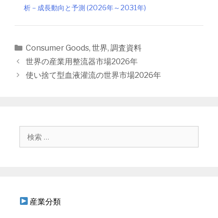
析－成長動向と予測 (2026年～2031年)
カ
Consumer Goods
,
世界
,
調査資料
テ
投
世界の産業用整流器市場2026年
ゴ
稿
使い捨て型血液灌流の世界市場2026年
リ
ナ
ー
ビ
ゲ
ー
シ
検
ョ
索
ン
:
産業分類