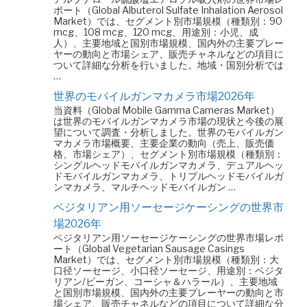
ポート（Global Albuterol Sulfate Inhalation Aerosol
Market）では、セグメント別市場規模（種類別：90
mcg、108 mcg、120 mcg、用途別：小児、成
人）、主要地域と国別市場規模、国内外の主要プレー
ヤーの動向と市場シェア、販売チャネルなどの項目に
ついて詳細な分析を行いました。地域・国別分析では
…
世界のモバイルガンマカメラ市場2026年
当資料（Global Mobile Gamma Cameras Market）
は世界のモバイルガンマカメラ市場の現状と今後の展
望について調査・分析しました。世界のモバイルガン
マカメラ市場概要、主要企業の動向（売上、販売価
格、市場シェア）、セグメント別市場規模（種類別：
シングルヘッドモバイルガンマカメラ、デュアルヘッ
ドモバイルガンマカメラ、トリプルヘッドモバイルガ
ンマカメラ、マルチヘッドモバイルガン …
ベジタリアン用ソーセージケーシングの世界市
場2026年
ベジタリアン用ソーセージケーシングの世界市場レポ
ート（Global Vegetarian Sausage Casings
Market）では、セグメント別市場規模（種類別：大
口径ソーセージ、小口径ソーセージ、用途別：ベジタ
リアン/ビーガン、コーシャ＆ハラール）、主要地域
と国別市場規模、国内外の主要プレーヤーの動向と市
場シェア、販売チャネルなどの項目について詳細な分