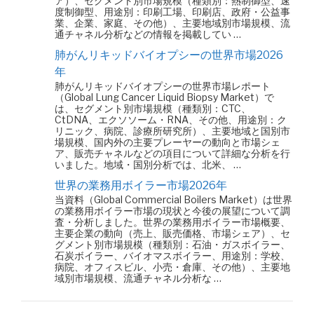
ア）、セグメント別市場規模（種類別：熱制御型、速
度制御型、用途別：印刷工場、印刷店、政府・公益事
業、企業、家庭、その他）、主要地域別市場規模、流
通チャネル分析などの情報を掲載してい …
肺がんリキッドバイオプシーの世界市場2026
年
肺がんリキッドバイオプシーの世界市場レポート
（Global Lung Cancer Liquid Biopsy Market）で
は、セグメント別市場規模（種類別：CTC、
CtDNA、エクソソーム・RNA、その他、用途別：ク
リニック、病院、診療所研究所）、主要地域と国別市
場規模、国内外の主要プレーヤーの動向と市場シェ
ア、販売チャネルなどの項目について詳細な分析を行
いました。地域・国別分析では、北米、 …
世界の業務用ボイラー市場2026年
当資料（Global Commercial Boilers Market）は世界
の業務用ボイラー市場の現状と今後の展望について調
査・分析しました。世界の業務用ボイラー市場概要、
主要企業の動向（売上、販売価格、市場シェア）、セ
グメント別市場規模（種類別：石油・ガスボイラー、
石炭ボイラー、バイオマスボイラー、用途別：学校、
病院、オフィスビル、小売・倉庫、その他）、主要地
域別市場規模、流通チャネル分析な …