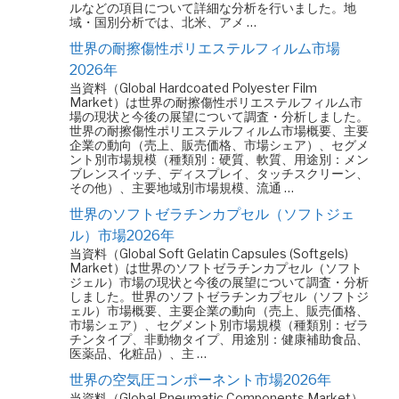
ルなどの項目について詳細な分析を行いました。地
域・国別分析では、北米、アメ …
世界の耐擦傷性ポリエステルフィルム市場
2026年
当資料（Global Hardcoated Polyester Film
Market）は世界の耐擦傷性ポリエステルフィルム市
場の現状と今後の展望について調査・分析しました。
世界の耐擦傷性ポリエステルフィルム市場概要、主要
企業の動向（売上、販売価格、市場シェア）、セグメ
ント別市場規模（種類別：硬質、軟質、用途別：メン
ブレンスイッチ、ディスプレイ、タッチスクリーン、
その他）、主要地域別市場規模、流通 …
世界のソフトゼラチンカプセル（ソフトジェ
ル）市場2026年
当資料（Global Soft Gelatin Capsules (Softgels)
Market）は世界のソフトゼラチンカプセル（ソフト
ジェル）市場の現状と今後の展望について調査・分析
しました。世界のソフトゼラチンカプセル（ソフトジ
ェル）市場概要、主要企業の動向（売上、販売価格、
市場シェア）、セグメント別市場規模（種類別：ゼラ
チンタイプ、非動物タイプ、用途別：健康補助食品、
医薬品、化粧品）、主 …
世界の空気圧コンポーネント市場2026年
当資料（Global Pneumatic Components Market）