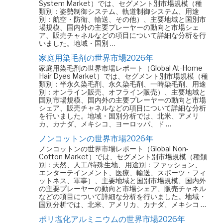
System Market）では、セグメント別市場規模（種
類別：姿勢制御システム、軌道制御システム、用途
別：航空・防衛、輸送、その他）、主要地域と国別市
場規模、国内外の主要プレーヤーの動向と市場シェ
ア、販売チャネルなどの項目について詳細な分析を行
いました。地域・国別 …
家庭用染毛剤の世界市場2026年
家庭用染毛剤の世界市場レポート（Global At-Home
Hair Dyes Market）では、セグメント別市場規模（種
類別：半永久染毛剤、永久染毛剤、一時染毛剤、用途
別：オンライン販売、オフライン販売）、主要地域と
国別市場規模、国内外の主要プレーヤーの動向と市場
シェア、販売チャネルなどの項目について詳細な分析
を行いました。地域・国別分析では、北米、アメリ
カ、カナダ、メキシコ、ヨーロッパ、ド …
ノンコットンの世界市場2026年
ノンコットンの世界市場レポート（Global Non-
Cotton Market）では、セグメント別市場規模（種類
別：天然、人工/特殊生地、用途別：ファッション、
エンターテインメント、医療、輸送、スポーツ・フィ
ットネス、軍事）、主要地域と国別市場規模、国内外
の主要プレーヤーの動向と市場シェア、販売チャネル
などの項目について詳細な分析を行いました。地域・
国別分析では、北米、アメリカ、カナダ、メキシコ …
ポリ塩化アルミニウムの世界市場2026年