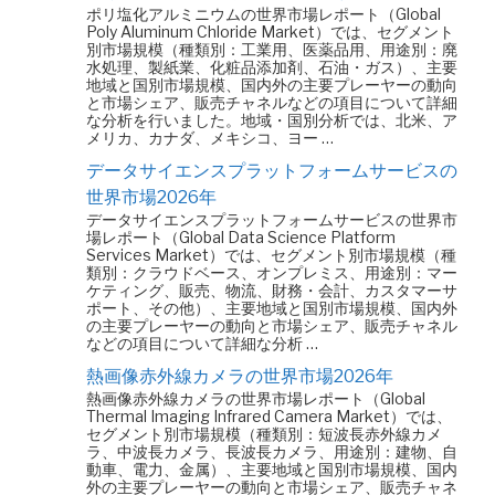
ポリ塩化アルミニウムの世界市場レポート（Global
Poly Aluminum Chloride Market）では、セグメント
別市場規模（種類別：工業用、医薬品用、用途別：廃
水処理、製紙業、化粧品添加剤、石油・ガス）、主要
地域と国別市場規模、国内外の主要プレーヤーの動向
と市場シェア、販売チャネルなどの項目について詳細
な分析を行いました。地域・国別分析では、北米、ア
メリカ、カナダ、メキシコ、ヨー …
データサイエンスプラットフォームサービスの
世界市場2026年
データサイエンスプラットフォームサービスの世界市
場レポート（Global Data Science Platform
Services Market）では、セグメント別市場規模（種
類別：クラウドベース、オンプレミス、用途別：マー
ケティング、販売、物流、財務・会計、カスタマーサ
ポート、その他）、主要地域と国別市場規模、国内外
の主要プレーヤーの動向と市場シェア、販売チャネル
などの項目について詳細な分析 …
熱画像赤外線カメラの世界市場2026年
熱画像赤外線カメラの世界市場レポート（Global
Thermal Imaging Infrared Camera Market）では、
セグメント別市場規模（種類別：短波長赤外線カメ
ラ、中波長カメラ、長波長カメラ、用途別：建物、自
動車、電力、金属）、主要地域と国別市場規模、国内
外の主要プレーヤーの動向と市場シェア、販売チャネ