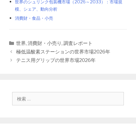
世界のシュリンク包装機市場（2026～2033）：市場規
模、シェア、動向分析
消費財・食品・小売
カ
世界
,
消費財・小売り
,
調査レポート
テ
投
極低温酸素ステーションの世界市場2026年
ゴ
稿
テニス用グリップの世界市場2026年
リ
ナ
ー
ビ
ゲ
ー
シ
検
ョ
索
ン
: