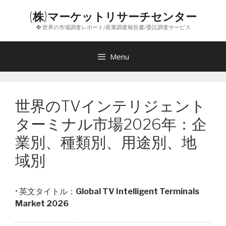
コ
(株)マーケットリサーチセンター
ン
❖ 世界の市場調査レポート/産業調査報告書/委託調査サービス
テ
ン
ツ
Menu
へ
ス
キ
世界のTVインテリジェント
ッ
プ
ターミナル市場2026年：企
業別、種類別、用途別、地
域別
• 英文タイトル：
Global TV Intelligent Terminals
Market 2026