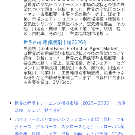
は世界の空気圧コンポーネント市場の現状と今後の展
望について調査・分析しました。世界の空気圧コンポ
ーネント市場概要、主要企業の動向（売上、販売価
格、市場シェア）、セグメント別市場規模（種類別：
空気圧シリンダ、空気圧バルブ、空気処理部品、その
他、用途別：機械工業、化学工業、電子、紡績、包
装、自動車、その他）、主要地域別市場規 …
世界の布用保護剤市場2026年
当資料（Global Fabric Protection Agent Market）
は世界の布用保護剤市場の現状と今後の展望について
調査・分析しました。世界の布用保護剤市場概要、主
要企業の動向（売上、販売価格、市場シェア）、セグ
メント別市場規模（種類別：水系、溶剤系、用途別：
家庭用、商業用）、主要地域別市場規模、流通チャネ
ル分析などの情報を掲載しています。当資料に含まれ
る主要企業は、3M (Sco …
世界の呼吸トレーニング機器市場（2026～2033）：市場
規模、シェア、動向分析
バイオベースポリエチレンフラノエート市場（原料：フル
クトース、グルコース、スクロースなど）－グローバル産
業分析、規模、シェア、成長、動向、および予測、2025