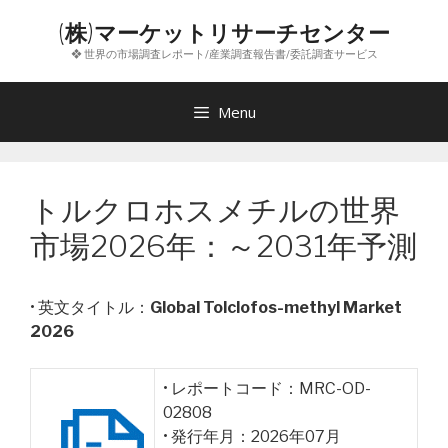
コ
(株)マーケットリサーチセンター
ン
❖ 世界の市場調査レポート/産業調査報告書/委託調査サービス
テ
ン
ツ
Menu
へ
ス
キ
トルクロホスメチルの世界
ッ
プ
市場2026年：～2031年予測
• 英文タイトル：
Global Tolclofos-methyl Market
2026
• レポートコード：MRC-OD-
02808
• 発行年月：2026年07月