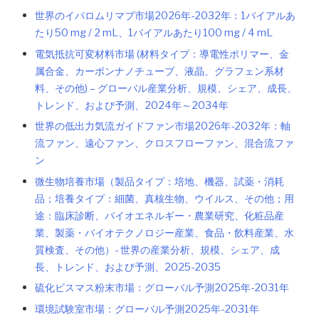
世界のイパロムリマブ市場2026年-2032年：1バイアルあ
たり50 mg / 2 mL、1バイアルあたり100 mg / 4 mL
電気抵抗可変材料市場 (材料タイプ：導電性ポリマー、金
属合金、カーボンナノチューブ、液晶、グラフェン系材
料、その他) – グローバル産業分析、規模、シェア、成長、
トレンド、および予測、2024年～2034年
世界の低出力気流ガイドファン市場2026年-2032年：軸
流ファン、遠心ファン、クロスフローファン、混合流ファ
ン
微生物培養市場（製品タイプ：培地、機器、試薬・消耗
品；培養タイプ：細菌、真核生物、ウイルス、その他；用
途：臨床診断、バイオエネルギー・農業研究、化粧品産
業、製薬・バイオテクノロジー産業、食品・飲料産業、水
質検査、その他）- 世界の産業分析、規模、シェア、成
長、トレンド、および予測、2025-2035
硫化ビスマス粉末市場：グローバル予測2025年-2031年
環境試験室市場：グローバル予測2025年-2031年