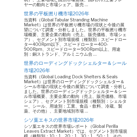
ヤーの動向と市場シェア、販売 …
世界の平板撚り機市場2026年
当資料（Global Tabular Stranding Machine
Market）は世界の平板撚り機市場の現状と今後の展
望について調査・分析しました。世界の平板撚り機市
場概要、主要企業の動向（売上、販売価格、市場シェ
ア）、セグメント別市場規模（種類別：スピードロー
ター400Rpm以下、スピードローター400-
900Rpm、スピードローター900Rpm以上、用途
別：銅ストランド、アルミニウム合 …
世界のローディングドックシェルター＆シール
市場2026年
当資料（Global Loading Dock Shelters & Seals
Market）は世界のローディングドックシェルター＆
シール市場の現状と今後の展望について調査・分析し
ました。世界のローディングドックシェルター＆シー
ル市場概要、主要企業の動向（売上、販売価格、市場
シェア）、セグメント別市場規模（種類別：シェルタ
ー、シール、用途別：工業、食品・飲料、冷蔵、製
薬、その他）、主要地域別市場 …
シソ葉エキスの世界市場2026年
シソ葉エキスの世界市場レポート（Global Perilla
Leaves Extract Market）では、セグメント別市場規
模（種類別：10：1、20：1、30：1、50：1、その