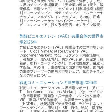
場の現状と今後の展望について調査・分析しました。
世界のチップス市場概要、主要企業の動向（売上、販
売価格、市場シェア）、セグメント別市場規模（種類
別：コーンチップス、ポテトチップス、トルティーヤ
チップス、マルチグレインチップス、その他、用途
別：スーパーマーケット/ハイパーマーケット、コン
ビニエンスストア、独立系小売店、オンライン販売、
…
酢酸ビニルエチレン（VAE）共重合体の世界市
場2026年
酢酸ビニルエチレン（VAE）共重合体の世界市場レポ
ート（Global Vinyl Acetate Ethylene (VAE)
Copolymer Market）では、セグメント別市場規模
（種類別：一般VAE乳剤、防水VAE乳剤、用途別：接
着剤、塗料・コーティング剤、再分散性粉末、繊維化
学薬品、その他）、主要地域と国別市場規模、国内外
の主要プレーヤーの動向と市場シェア、販売チャネル
などの項目につい …
戦術コミュニケーションの世界市場2026年
戦術コミュニケーションの世界市場レポート（Global
Tactical Communications Market）では、セグメン
ト別市場規模（種類別：兵士無線、マンパック無線、
VIC（車両相互通信無線）、大容量データ無線
（HCDR）、状況認識ビデオ受信機、ラギッドネット
ワークデバイス、用途別：ISR、通信、戦闘、指揮統
制）、主要地域と国別市場規模、国内外の主要プレー