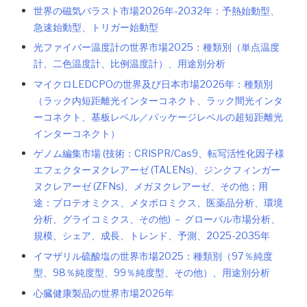
世界の磁気バラスト市場2026年-2032年：予熱始動型、
急速始動型、トリガー始動型
光ファイバー温度計の世界市場2025：種類別（単点温度
計、二色温度計、比例温度計）、用途別分析
マイクロLEDCPOの世界及び日本市場2026年：種類別
（ラック内短距離光インターコネクト、ラック間光インタ
ーコネクト、基板レベル／パッケージレベルの超短距離光
インターコネクト）
ゲノム編集市場 (技術：CRISPR/Cas9、転写活性化因子様
エフェクターヌクレアーゼ (TALENs)、ジンクフィンガー
ヌクレアーゼ (ZFNs)、メガヌクレアーゼ、その他；用
途：プロテオミクス、メタボロミクス、医薬品分析、環境
分析、グライコミクス、その他) － グローバル市場分析、
規模、シェア、成長、トレンド、予測、2025-2035年
イマザリル硫酸塩の世界市場2025：種類別（97％純度
型、98％純度型、99％純度型、その他）、用途別分析
心臓健康製品の世界市場2026年