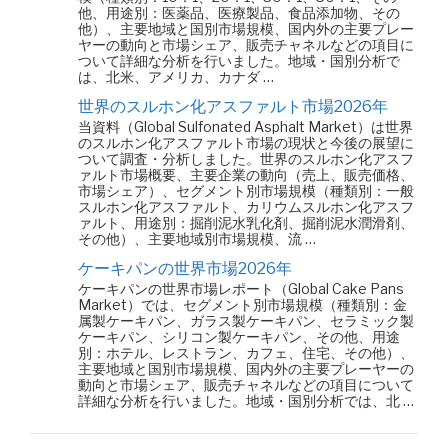
他、用途別：医薬品、医療製品、食品添加物、その
他）、主要地域と国別市場規模、国内外の主要プレー
ヤーの動向と市場シェア、販売チャネルなどの項目に
ついて詳細な分析を行いました。地域・国別分析で
は、北米、アメリカ、カナダ …
世界のスルホン化アスファルト市場2026年
当資料（Global Sulfonated Asphalt Market）は世界
のスルホン化アスファルト市場の現状と今後の展望に
ついて調査・分析しました。世界のスルホン化アスフ
ァルト市場概要、主要企業の動向（売上、販売価格、
市場シェア）、セグメント別市場規模（種類別：一般
スルホン化アスファルト、カリウムスルホン化アスフ
ァルト、用途別：掘削泥水乳化剤、掘削泥水潤滑剤、
その他）、主要地域別市場規模、流 …
ケーキパンの世界市場2026年
ケーキパンの世界市場レポート（Global Cake Pans
Market）では、セグメント別市場規模（種類別：金
属製ケーキパン、ガラス製ケーキパン、セラミック製
ケーキパン、シリコン製ケーキパン、その他、用途
別：ホテル、レストラン、カフェ、住宅、その他）、
主要地域と国別市場規模、国内外の主要プレーヤーの
動向と市場シェア、販売チャネルなどの項目について
詳細な分析を行いました。地域・国別分析では、北 …