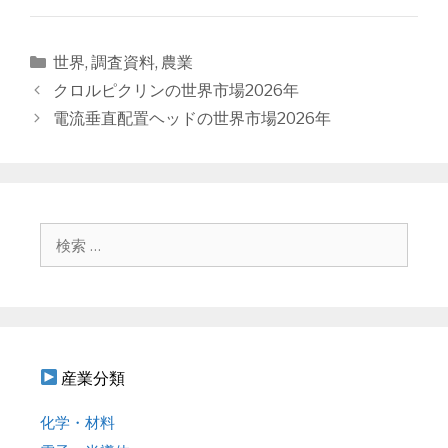
カ
世界
,
調査資料
,
農業
テ
投
クロルピクリンの世界市場2026年
ゴ
稿
電流垂直配置ヘッドの世界市場2026年
リ
ナ
ー
ビ
ゲ
ー
シ
検
ョ
索
ン
:
産業分類
化学・材料