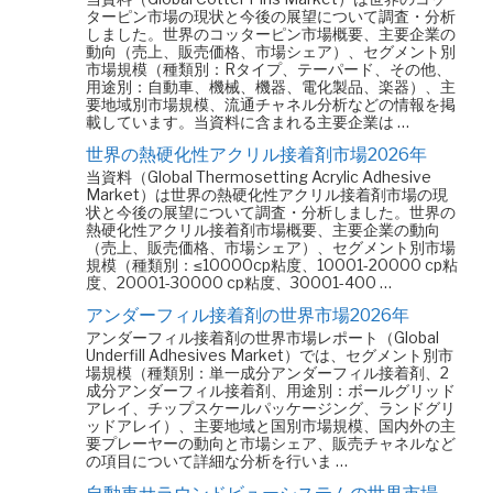
ターピン市場の現状と今後の展望について調査・分析
しました。世界のコッターピン市場概要、主要企業の
動向（売上、販売価格、市場シェア）、セグメント別
市場規模（種類別：Rタイプ、テーパード、その他、
用途別：自動車、機械、機器、電化製品、楽器）、主
要地域別市場規模、流通チャネル分析などの情報を掲
載しています。当資料に含まれる主要企業は …
世界の熱硬化性アクリル接着剤市場2026年
当資料（Global Thermosetting Acrylic Adhesive
Market）は世界の熱硬化性アクリル接着剤市場の現
状と今後の展望について調査・分析しました。世界の
熱硬化性アクリル接着剤市場概要、主要企業の動向
（売上、販売価格、市場シェア）、セグメント別市場
規模（種類別：≤10000cp粘度、10001-20000 cp粘
度、20001-30000 cp粘度、30001-400 …
アンダーフィル接着剤の世界市場2026年
アンダーフィル接着剤の世界市場レポート（Global
Underfill Adhesives Market）では、セグメント別市
場規模（種類別：単一成分アンダーフィル接着剤、2
成分アンダーフィル接着剤、用途別：ボールグリッド
アレイ、チップスケールパッケージング、ランドグリ
ッドアレイ）、主要地域と国別市場規模、国内外の主
要プレーヤーの動向と市場シェア、販売チャネルなど
の項目について詳細な分析を行いま …