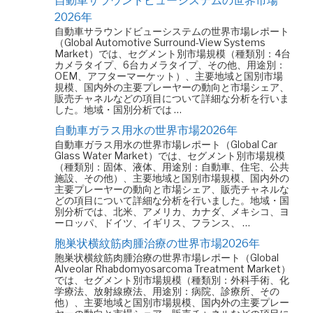
自動車サラウンドビューシステムの世界市場
2026年
自動車サラウンドビューシステムの世界市場レポート
（Global Automotive Surround-View Systems
Market）では、セグメント別市場規模（種類別：4台
カメラタイプ、6台カメラタイプ、その他、用途別：
OEM、アフターマーケット）、主要地域と国別市場
規模、国内外の主要プレーヤーの動向と市場シェア、
販売チャネルなどの項目について詳細な分析を行いま
した。地域・国別分析では …
自動車ガラス用水の世界市場2026年
自動車ガラス用水の世界市場レポート（Global Car
Glass Water Market）では、セグメント別市場規模
（種類別：固体、液体、用途別：自動車、住宅、公共
施設、その他）、主要地域と国別市場規模、国内外の
主要プレーヤーの動向と市場シェア、販売チャネルな
どの項目について詳細な分析を行いました。地域・国
別分析では、北米、アメリカ、カナダ、メキシコ、ヨ
ーロッパ、ドイツ、イギリス、フランス、 …
胞巣状横紋筋肉腫治療の世界市場2026年
胞巣状横紋筋肉腫治療の世界市場レポート（Global
Alveolar Rhabdomyosarcoma Treatment Market）
では、セグメント別市場規模（種類別：外科手術、化
学療法、放射線療法、用途別：病院、診療所、その
他）、主要地域と国別市場規模、国内外の主要プレー