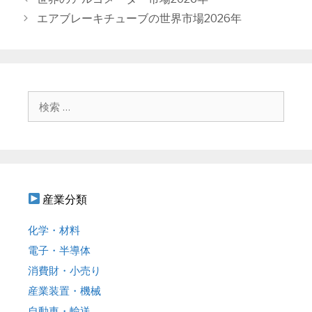
ゴ
稿
エアブレーキチューブの世界市場2026年
リ
ナ
ー
ビ
ゲ
ー
シ
検
ョ
索
ン
:
産業分類
化学・材料
電子・半導体
消費財・小売り
産業装置・機械
自動車・輸送