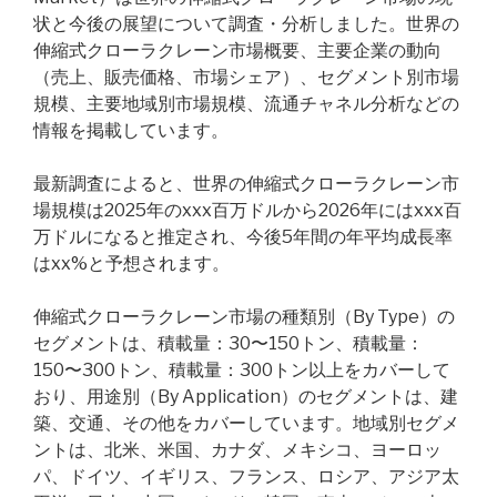
状と今後の展望について調査・分析しました。世界の
伸縮式クローラクレーン市場概要、主要企業の動向
（売上、販売価格、市場シェア）、セグメント別市場
規模、主要地域別市場規模、流通チャネル分析などの
情報を掲載しています。
最新調査によると、世界の伸縮式クローラクレーン市
場規模は2025年のxxx百万ドルから2026年にはxxx百
万ドルになると推定され、今後5年間の年平均成長率
はxx%と予想されます。
伸縮式クローラクレーン市場の種類別（By Type）の
セグメントは、積載量：30〜150トン、積載量：
150〜300トン、積載量：300トン以上をカバーして
おり、用途別（By Application）のセグメントは、建
築、交通、その他をカバーしています。地域別セグメ
ントは、北米、米国、カナダ、メキシコ、ヨーロッ
パ、ドイツ、イギリス、フランス、ロシア、アジア太