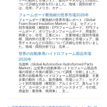
ヤーの動向と市場シェア、販売チャネルなどの項目に
ついて詳細な分析を行いました。地域・国別分析で
は、北米、アメリカ、カナ …
フォームボード断熱材の世界市場2026年
フォームボード断熱材の世界市場レポート（Global
Foam Board Insulation Market）では、セグメント
別市場規模（種類別：EPSフォームボード、XPSフォ
ームボード、ポリウレタンフォームボード、用途別：
商業ビル、住宅、工業ビル）、主要地域と国別市場規
模、国内外の主要プレーヤーの動向と市場シェア、販
売チャネルなどの項目について詳細な分析を行いまし
た。地域・国別分析では、北米 …
世界の自動車用ハイドロフォーム部品市場
2026年
当資料（Global Automotive Hydroformed Parts
Market）は世界の自動車用ハイドロフォーム部品市
場の現状と今後の展望について調査・分析しました。
世界の自動車用ハイドロフォーム部品市場概要、主要
企業の動向（売上、販売価格、市場シェア）、セグメ
ント別市場規模（種類別：アルミタイプ、真ちゅうタ
イプ、カーボンタイプ、ステンレスタイプ、その他、
用途別：乗用車、商用車）、主 …