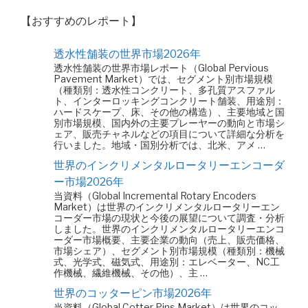
【おすすめのレポート】
透水性舗装の世界市場2026年
透水性舗装の世界市場レポート（Global Pervious
Pavement Market）では、セグメント別市場規模
（種類別：透水性コンクリート、多孔質アスファル
ト、インターロッキングコンクリート舗装、用途別：
ハードスケープ、床、その他の構造）、主要地域と国
別市場規模、国内外の主要プレーヤーの動向と市場シ
ェア、販売チャネルなどの項目について詳細な分析を
行いました。地域・国別分析では、北米、アメ …
世界のインクリメンタルロータリーエンコーダ
ー市場2026年
当資料（Global Incremental Rotary Encoders
Market）は世界のインクリメンタルロータリーエン
コーダー市場の現状と今後の展望について調査・分析
しました。世界のインクリメンタルロータリーエンコ
ーダー市場概要、主要企業の動向（売上、販売価格、
市場シェア）、セグメント別市場規模（種類別：機械
式、光学式、磁気式、用途別：エレベーター、NC工
作機械、繊維機械、その他）、主 …
世界のコッターピン市場2026年
当資料（Global Cotter Pins Market）は世界のコッ