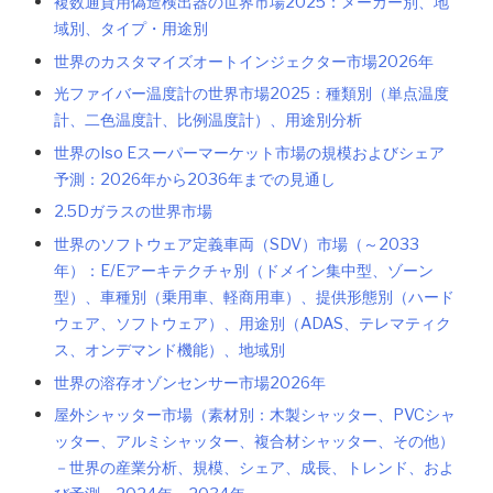
複数通貨用偽造検出器の世界市場2025：メーカー別、地
域別、タイプ・用途別
世界のカスタマイズオートインジェクター市場2026年
光ファイバー温度計の世界市場2025：種類別（単点温度
計、二色温度計、比例温度計）、用途別分析
世界のIso Eスーパーマーケット市場の規模およびシェア
予測：2026年から2036年までの見通し
2.5Dガラスの世界市場
世界のソフトウェア定義車両（SDV）市場（～2033
年）：E/Eアーキテクチャ別（ドメイン集中型、ゾーン
型）、車種別（乗用車、軽商用車）、提供形態別（ハード
ウェア、ソフトウェア）、用途別（ADAS、テレマティク
ス、オンデマンド機能）、地域別
世界の溶存オゾンセンサー市場2026年
屋外シャッター市場（素材別：木製シャッター、PVCシャ
ッター、アルミシャッター、複合材シャッター、その他）
－世界の産業分析、規模、シェア、成長、トレンド、およ