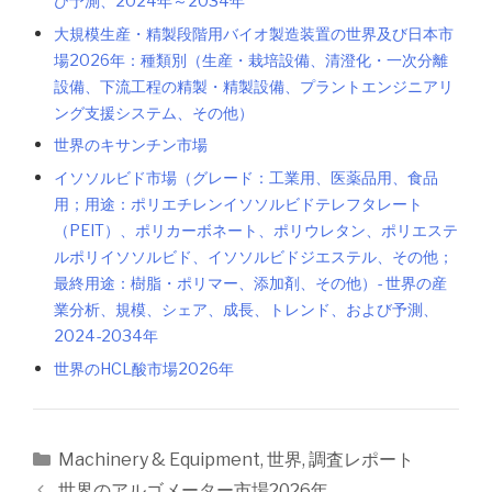
び予測、2024年～2034年
大規模生産・精製段階用バイオ製造装置の世界及び日本市
場2026年：種類別（生産・栽培設備、清澄化・一次分離
設備、下流工程の精製・精製設備、プラントエンジニアリ
ング支援システム、その他）
世界のキサンチン市場
イソソルビド市場（グレード：工業用、医薬品用、食品
用；用途：ポリエチレンイソソルビドテレフタレート
（PEIT）、ポリカーボネート、ポリウレタン、ポリエステ
ルポリイソソルビド、イソソルビドジエステル、その他；
最終用途：樹脂・ポリマー、添加剤、その他）- 世界の産
業分析、規模、シェア、成長、トレンド、および予測、
2024-2034年
世界のHCL酸市場2026年
カ
Machinery & Equipment
,
世界
,
調査レポート
テ
投
世界のアルゴメーター市場2026年