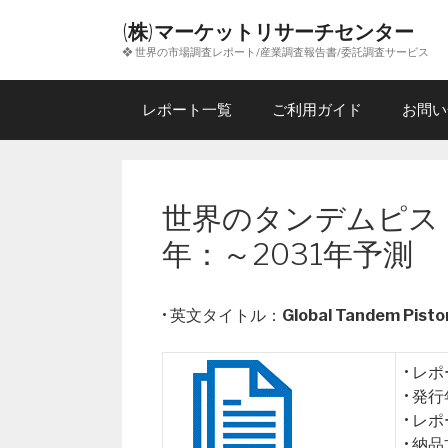
コ
(株)マーケットリサーチセンター
ン
❖ 世界の市場調査レポート/産業調査報告書/委託調査サービス
テ
ン
ツ
レポート一覧
ご利用ガイド
お問い
へ
ス
キ
ッ
世界のタンデムピス
プ
年：～2031年予測
• 英文タイトル：
Global Tandem Pist
• レ
• 発
• レ
• 納