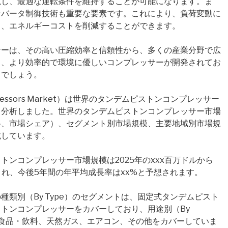
視し、最適な運転条件を維持することが可能になります。ま
ンバータ制御技術も重要な要素です。これにより、負荷変動に
し、エネルギーコストを削減することができます。
サーは、その高い圧縮効率と信頼性から、多くの産業分野で広
り、より効率的で環境に優しいコンプレッサーが開発されてお
とでしょう。
Compressors Market）は世界のタンデムピストンコンプレッサー
・分析しました。世界のタンデムピストンコンプレッサー市場
格、市場シェア）、セグメント別市場規模、主要地域別市場規
載しています。
ンコンプレッサー市場規模は2025年のxxx百万ドルから
定され、今後5年間の年平均成長率はxx%と予想されます。
類別（By Type）のセグメントは、固定式タンデムピスト
トンコンプレッサーをカバーしており、用途別（By
化学、食品・飲料、天然ガス、エアコン、その他をカバーしていま