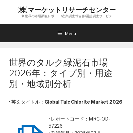
コ
(株)マーケットリサーチセンター
ン
❖ 世界の市場調査レポート/産業調査報告書/委託調査サービス
テ
ン
ツ
Menu
へ
ス
キ
世界のタルク緑泥石市場
ッ
プ
2026年：タイプ別・用途
別・地域別分析
• 英文タイトル：
Global Talc Chlorite Market 2026
• レポートコード：MRC-OD-
57226