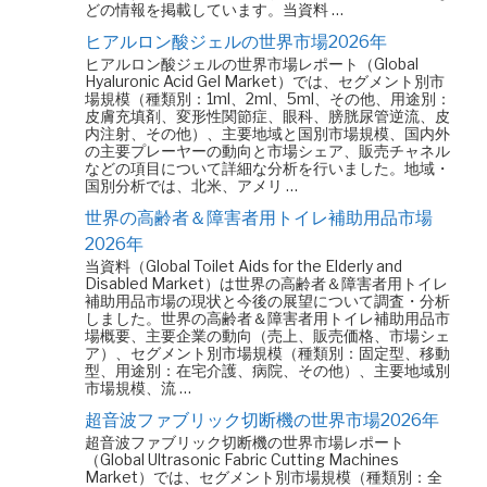
どの情報を掲載しています。当資料 …
ヒアルロン酸ジェルの世界市場2026年
ヒアルロン酸ジェルの世界市場レポート（Global
Hyaluronic Acid Gel Market）では、セグメント別市
場規模（種類別：1ml、2ml、5ml、その他、用途別：
皮膚充填剤、変形性関節症、眼科、膀胱尿管逆流、皮
内注射、その他）、主要地域と国別市場規模、国内外
の主要プレーヤーの動向と市場シェア、販売チャネル
などの項目について詳細な分析を行いました。地域・
国別分析では、北米、アメリ …
世界の高齢者＆障害者用トイレ補助用品市場
2026年
当資料（Global Toilet Aids for the Elderly and
Disabled Market）は世界の高齢者＆障害者用トイレ
補助用品市場の現状と今後の展望について調査・分析
しました。世界の高齢者＆障害者用トイレ補助用品市
場概要、主要企業の動向（売上、販売価格、市場シェ
ア）、セグメント別市場規模（種類別：固定型、移動
型、用途別：在宅介護、病院、その他）、主要地域別
市場規模、流 …
超音波ファブリック切断機の世界市場2026年
超音波ファブリック切断機の世界市場レポート
（Global Ultrasonic Fabric Cutting Machines
Market）では、セグメント別市場規模（種類別：全