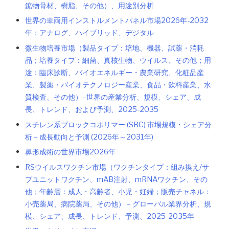
鉱物骨材、樹脂、その他）、用途別分析
世界の車両用インストルメントパネル市場2026年-2032
年：アナログ、ハイブリッド、デジタル
微生物培養市場（製品タイプ：培地、機器、試薬・消耗
品；培養タイプ：細菌、真核生物、ウイルス、その他；用
途：臨床診断、バイオエネルギー・農業研究、化粧品産
業、製薬・バイオテクノロジー産業、食品・飲料産業、水
質検査、その他）- 世界の産業分析、規模、シェア、成
長、トレンド、および予測、2025-2035
スチレン系ブロックコポリマー (SBC) 市場規模・シェア分
析－成長動向と予測 (2026年～2031年)
鼻形成術の世界市場2026年
RSウイルスワクチン市場（ワクチンタイプ：組み換え/サ
ブユニットワクチン、mAB注射、mRNAワクチン、その
他；年齢層：成人・高齢者、小児・妊婦；販売チャネル：
小売薬局、病院薬局、その他）－グローバル業界分析、規
模、シェア、成長、トレンド、予測、2025-2035年