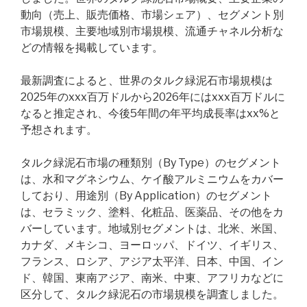
動向（売上、販売価格、市場シェア）、セグメント別
市場規模、主要地域別市場規模、流通チャネル分析な
どの情報を掲載しています。
最新調査によると、世界のタルク緑泥石市場規模は
2025年のxxx百万ドルから2026年にはxxx百万ドルに
なると推定され、今後5年間の年平均成長率はxx%と
予想されます。
タルク緑泥石市場の種類別（By Type）のセグメント
は、水和マグネシウム、ケイ酸アルミニウムをカバー
しており、用途別（By Application）のセグメント
は、セラミック、塗料、化粧品、医薬品、その他をカ
バーしています。地域別セグメントは、北米、米国、
カナダ、メキシコ、ヨーロッパ、ドイツ、イギリス、
フランス、ロシア、アジア太平洋、日本、中国、イン
ド、韓国、東南アジア、南米、中東、アフリカなどに
区分して、タルク緑泥石の市場規模を調査しました。