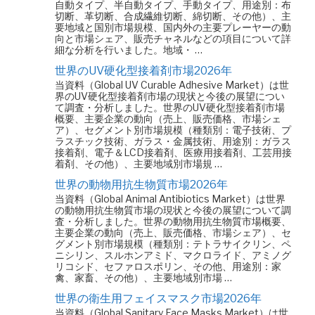
自動タイプ、半自動タイプ、手動タイプ、用途別：布
切断、革切断、合成繊維切断、綿切断、その他）、主
要地域と国別市場規模、国内外の主要プレーヤーの動
向と市場シェア、販売チャネルなどの項目について詳
細な分析を行いました。地域・ …
世界のUV硬化型接着剤市場2026年
当資料（Global UV Curable Adhesive Market）は世
界のUV硬化型接着剤市場の現状と今後の展望につい
て調査・分析しました。世界のUV硬化型接着剤市場
概要、主要企業の動向（売上、販売価格、市場シェ
ア）、セグメント別市場規模（種類別：電子技術、プ
ラスチック技術、ガラス・金属技術、用途別：ガラス
接着剤、電子＆LCD接着剤、医療用接着剤、工芸用接
着剤、その他）、主要地域別市場規 …
世界の動物用抗生物質市場2026年
当資料（Global Animal Antibiotics Market）は世界
の動物用抗生物質市場の現状と今後の展望について調
査・分析しました。世界の動物用抗生物質市場概要、
主要企業の動向（売上、販売価格、市場シェア）、セ
グメント別市場規模（種類別：テトラサイクリン、ペ
ニシリン、スルホンアミド、マクロライド、アミノグ
リコシド、セファロスポリン、その他、用途別：家
禽、家畜、その他）、主要地域別市場 …
世界の衛生用フェイスマスク市場2026年
当資料（Global Sanitary Face Masks Market）は世