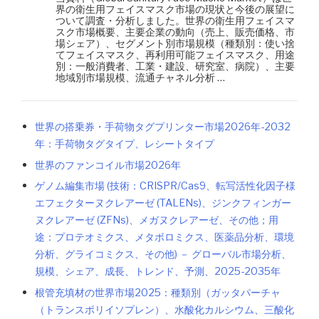
界の衛生用フェイスマスク市場の現状と今後の展望に
ついて調査・分析しました。世界の衛生用フェイスマ
スク市場概要、主要企業の動向（売上、販売価格、市
場シェア）、セグメント別市場規模（種類別：使い捨
てフェイスマスク、再利用可能フェイスマスク、用途
別：一般消費者、工業・建設、研究室、病院）、主要
地域別市場規模、流通チャネル分析 …
世界の搭乗券・手荷物タグプリンター市場2026年-2032
年：手荷物タグタイプ、レシートタイプ
世界のファンコイル市場2026年
ゲノム編集市場 (技術：CRISPR/Cas9、転写活性化因子様
エフェクターヌクレアーゼ (TALENs)、ジンクフィンガー
ヌクレアーゼ (ZFNs)、メガヌクレアーゼ、その他；用
途：プロテオミクス、メタボロミクス、医薬品分析、環境
分析、グライコミクス、その他) － グローバル市場分析、
規模、シェア、成長、トレンド、予測、2025-2035年
根管充填材の世界市場2025：種類別（ガッタパーチャ
（トランスポリイソプレン）、水酸化カルシウム、三酸化