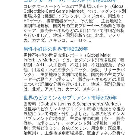
コレクターカードゲームの世界市場2026年
コレクターカードゲームの世界市場レポート（Global
Collectible Card Game Market）では、セグメント別
市場規模（種類別：デジタル、フィジカル、用途別：
PCゲーム、携帯機器ゲーム、その他）、主要地域と
国別市場規模、国内外の主要プレーヤーの動向と市場
シェア、販売チャネルなどの項目について詳細な分析
を行いました。地域・国別分析では、北米、アメリ
カ、カナダ、メキシコ、ヨーロッ …
男性不妊症の世界市場2026年
男性不妊症の世界市場レポート（Global Male
Infertility Market）では、セグメント別市場規模（種
類別：ART、人工授精、不妊手術、不妊治療薬、その
他、用途別：不妊治療クリニック、病院、リサーチバ
ンク）、主要地域と国別市場規模、国内外の主要プレ
ーヤーの動向と市場シェア、販売チャネルなどの項目
について詳細な分析を行いました。地域・国別分析で
は、北米、アメリカ、カナダ、メキシコ …
世界のビタミン＆サプリメント市場2026年
当資料（Global Vitamins & Supplements Market）
は世界のビタミン＆サプリメント市場の現状と今後の
展望について調査・分析しました。世界のビタミン＆
サプリメント市場概要、主要企業の動向（売上、販売
価格、市場シェア）、セグメント別市場規模（種類
別：天然ビタミン、合成ビタミン、用途別：医療用、
治療用）、主要地域別市場規模、流通チャネル分析な