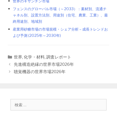
世界のキサンチン市場
フェンスのグローバル市場（～2033）：素材別、流通チ
ャネル別、設置方法別、用途別（住宅、農業、工業）、最
終用途別、地域別
産業用砂糖市場の市場規模・シェア分析 – 成長トレンドお
よび予測 (2025年～2030年)
カ
世界
,
化学・材料
,
調査レポート
テ
投
先進構造絶縁の世界市場2026年
ゴ
稿
聴覚機器の世界市場2026年
リ
ナ
ー
ビ
ゲ
ー
シ
検
ョ
索
ン
: