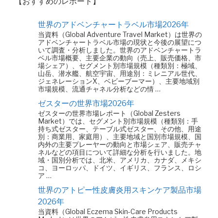
【おすすめのレポート】
世界のアドベンチャートラベル市場2026年
当資料（Global Adventure Travel Market）は世界の
アドベンチャートラベル市場の現状と今後の展望につ
いて調査・分析しました。世界のアドベンチャートラ
ベル市場概要、主要企業の動向（売上、販売価格、市
場シェア）、セグメント別市場規模（種類別：極域、
山岳、潜水艦、航空宇宙、用途別：ミレニアル世代、
ジェネレーションX、ベビーブーマー）、主要地域別
市場規模、流通チャネル分析などの情 …
ゼスターの世界市場2026年
ゼスターの世界市場レポート（Global Zesters
Market）では、セグメント別市場規模（種類別：手
持ち式ゼスター、テーブル式ゼスター、その他、用途
別：商業用、家庭用）、主要地域と国別市場規模、国
内外の主要プレーヤーの動向と市場シェア、販売チャ
ネルなどの項目について詳細な分析を行いました。地
域・国別分析では、北米、アメリカ、カナダ、メキシ
コ、ヨーロッパ、ドイツ、イギリス、フランス、ロシ
ア …
世界のアトピー性皮膚炎用スキンケア製品市場
2026年
当資料（Global Eczema Skin-Care Products