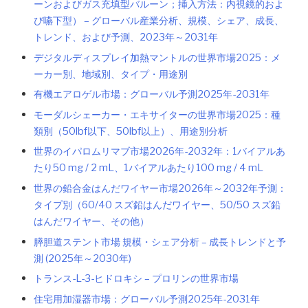
ーンおよびガス充填型バルーン；挿入方法：内視鏡的およ
び嚥下型） – グローバル産業分析、規模、シェア、成長、
トレンド、および予測、2023年～2031年
デジタルディスプレイ加熱マントルの世界市場2025：メ
ーカー別、地域別、タイプ・用途別
有機エアロゲル市場：グローバル予測2025年-2031年
モーダルシェーカー・エキサイターの世界市場2025：種
類別（50lbf以下、50lbf以上）、用途別分析
世界のイパロムリマブ市場2026年-2032年：1バイアルあ
たり50 mg / 2 mL、1バイアルあたり100 mg / 4 mL
世界の鉛合金はんだワイヤー市場2026年～2032年予測：
タイプ別（60/40 スズ鉛はんだワイヤー、50/50 スズ鉛
はんだワイヤー、その他）
膵胆道ステント市場 規模・シェア分析 – 成長トレンドと予
測 (2025年～2030年)
トランス-L-3-ヒドロキシ – プロリンの世界市場
住宅用加湿器市場：グローバル予測2025年-2031年