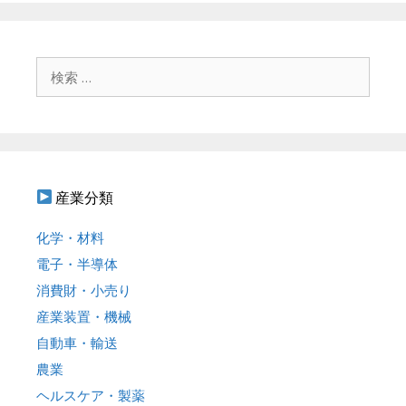
ビ
ゲ
ー
シ
検
ョ
索
ン
:
産業分類
化学・材料
電子・半導体
消費財・小売り
産業装置・機械
自動車・輸送
農業
ヘルスケア・製薬