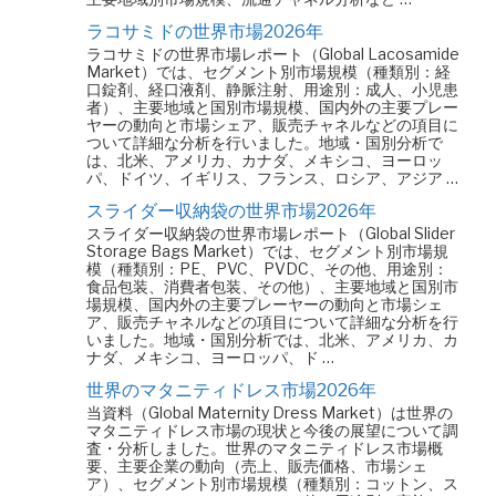
ラコサミドの世界市場2026年
ラコサミドの世界市場レポート（Global Lacosamide
Market）では、セグメント別市場規模（種類別：経
口錠剤、経口液剤、静脈注射、用途別：成人、小児患
者）、主要地域と国別市場規模、国内外の主要プレー
ヤーの動向と市場シェア、販売チャネルなどの項目に
ついて詳細な分析を行いました。地域・国別分析で
は、北米、アメリカ、カナダ、メキシコ、ヨーロッ
パ、ドイツ、イギリス、フランス、ロシア、アジア …
スライダー収納袋の世界市場2026年
スライダー収納袋の世界市場レポート（Global Slider
Storage Bags Market）では、セグメント別市場規
模（種類別：PE、PVC、PVDC、その他、用途別：
食品包装、消費者包装、その他）、主要地域と国別市
場規模、国内外の主要プレーヤーの動向と市場シェ
ア、販売チャネルなどの項目について詳細な分析を行
いました。地域・国別分析では、北米、アメリカ、カ
ナダ、メキシコ、ヨーロッパ、ド …
世界のマタニティドレス市場2026年
当資料（Global Maternity Dress Market）は世界の
マタニティドレス市場の現状と今後の展望について調
査・分析しました。世界のマタニティドレス市場概
要、主要企業の動向（売上、販売価格、市場シェ
ア）、セグメント別市場規模（種類別：コットン、ス