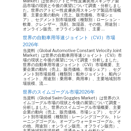
Market）は世界のアトピー性皮膚炎用スキンケア製
品市場の現状と今後の展望について調査・分析しまし
た。世界のアトピー性皮膚炎用スキンケア製品市場概
要、主要企業の動向（売上、販売価格、市場シェ
ア）、セグメント別市場規模（種類別：ローション・
軟膏、クレンザー、洗剤、加湿器、その他、用途別：
オンライン販売、オフライン販売）、主要 …
世界の自動車用等速ジョイント（CVJ）市場
2026年
当資料（Global Automotive Constant Velocity Joint
Market）は世界の自動車用等速ジョイント（CVJ）市
場の現状と今後の展望について調査・分析しました。
世界の自動車用等速ジョイント（CVJ）市場概要、主
要企業の動向（売上、販売価格、市場シェア）、セグ
メント別市場規模（種類別：船外ジョイント、船内ジ
ョイント、用途別：乗用車、商用車）、主要地域別市
場規模、流 …
世界のスイムゴーグル市場2026年
当資料（Global Swim Goggles Market）は世界のス
イムゴーグル市場の現状と今後の展望について調査・
分析しました。世界のスイムゴーグル市場概要、主要
企業の動向（売上、販売価格、市場シェア）、セグメ
ント別市場規模（種類別：レーシングゴーグル、トレ
ーニングゴーグル、オープンウォーターゴーグル、そ
の他、用途別：オンライン販売、オフライン販売）、
主要地域別市場規模、流通チャネル分析など …