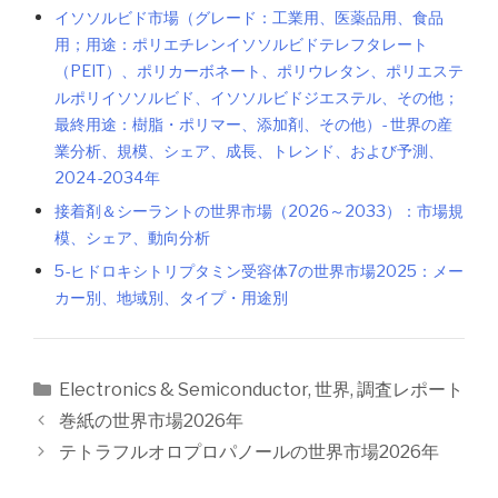
イソソルビド市場（グレード：工業用、医薬品用、食品
用；用途：ポリエチレンイソソルビドテレフタレート
（PEIT）、ポリカーボネート、ポリウレタン、ポリエステ
ルポリイソソルビド、イソソルビドジエステル、その他；
最終用途：樹脂・ポリマー、添加剤、その他）- 世界の産
業分析、規模、シェア、成長、トレンド、および予測、
2024-2034年
接着剤＆シーラントの世界市場（2026～2033）：市場規
模、シェア、動向分析
5-ヒドロキシトリプタミン受容体7の世界市場2025：メー
カー別、地域別、タイプ・用途別
カ
Electronics & Semiconductor
,
世界
,
調査レポート
テ
投
巻紙の世界市場2026年
ゴ
稿
テトラフルオロプロパノールの世界市場2026年
リ
ナ
ー