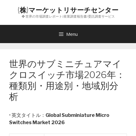
コ
(株)マーケットリサーチセンター
ン
❖ 世界の市場調査レポート/産業調査報告書/委託調査サービス
テ
ン
ツ
Menu
へ
ス
キ
世界のサブミニチュアマイ
ッ
プ
クロスイッチ市場2026年：
種類別・用途別・地域別分
析
• 英文タイトル：
Global Subminiature Micro
Switches Market 2026