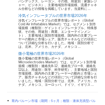
パンデックス、レーヨン、その他、用途別：家族レジ
ャー、ビジネス）、主要地域別市場規模、流通チャネ
ル分析などの情報を掲載しています。当資料に …
冷気インフレータブルの世界市場2026年
冷気インフレータブルの世界市場レポート（Global
Cold Air Inflatables Market）では、セグメント別市
場規模（種類別：ゲイントインフレータブル、特殊形
状、その他、用途別：商業、エンターテインメン
ト）、主要地域と国別市場規模、国内外の主要プレー
ヤーの動向と市場シェア、販売チャネルなどの項目に
ついて詳細な分析を行いました。地域・国別分析で
は、北米、アメリカ、カナダ、メキシコ …
微小電極の世界市場2026年
微小電極の世界市場レポート（Global
Microelectrodes Market）では、セグメント別市場
規模（種類別：連絡先8-12、連絡先ブロー8、連絡先
12以上、用途別：医学、科学研究）、主要地域と国別
市場規模、国内外の主要プレーヤーの動向と市場シェ
ア、販売チャネルなどの項目について詳細な分析を行
いました。地域・国別分析では、北米、アメリカ、カ
ナダ、メキシコ、ヨーロッパ、ドイツ、イギリス …
胃内バルーン市場（期間：6ヶ月；種類：液体充填型バル