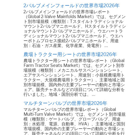
2バルブメインフォールドの世界市場2026年
2バルブメインフォールドの世界市場レポート
（Global 2-Valve Mainfolds Market）では、セグメン
ト別市場規模（種類別：Tスタイルトラディショナル
マウント2バルブマニホールド、Hスタイルトラディシ
ョナルマウント2バルブマニホールド、ウエハートラ
ディショナルマウント2バルブマニホールド、ウエハ
ーボトムプロセス接続2バルブマニホールド、用途
別：石油・ガス産業、化学産業、発電所） …
農場トラクター用シートの世界市場2026年
農場トラクター用シートの世界市場レポート（Global
Farm Tractor Seats Market）では、セグメント別市
場規模（種類別：メカニカルサスペンションシート、
エアサスペンションシート、用途別：小規模農場用ト
ラクター、大規模農場用トラクター）、主要地域と国
別市場規模、国内外の主要プレーヤーの動向と市場シ
ェア、販売チャネルなどの項目について詳細な分析を
行いました。地域・国別分析では、 …
マルチターンバルブの世界市場2026年
マルチターンバルブの世界市場レポート（Global
Multi-Turn Valve Market）では、セグメント別市場規
模（種類別：ゲートバルブ、グローブバルブ、用途
別：水処理、電源、自動車、HVA）、主要地域と国別
市場規模、国内外の主要プレーヤーの動向と市場シェ
ア、販売チャネルなどの項目について詳細な分析を行