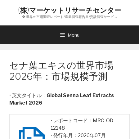
コ
(株)マーケットリサーチセンター
ン
❖ 世界の市場調査レポート/産業調査報告書/委託調査サービス
テ
ン
ツ
Menu
へ
ス
キ
セナ葉エキスの世界市場
ッ
プ
2026年：市場規模予測
• 英文タイトル：
Global Senna Leaf Extracts
Market 2026
• レポートコード：MRC-OD-
12148
• 発行年月：2026年07月