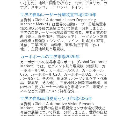
いました。地域・国別分析では、北米、アメリカ、カ
ナダ、メキシコ、ヨーロッパ、ドイツ、 …
世界の自動レーザー分離装置市場2026年
当資料（Global Automatic Laser Depaneling
Machine Market）は世界の自動レーザー分離装置市
場の現状と今後の展望について調査・分析しました。
世界の自動レーザー分離装置市場概要、主要企業の動
向（売上、販売価格、市場シェア）、セグメント別市
場規模（種類別：シングル、ツイン、用途別：家電、
通信、工業/医療、自動車、軍事/航空宇宙、その
他）、主要地域別市場規模、 …
カーボポールの世界市場2026年
カーボポールの世界市場レポート（Global Carbomer
Market）では、セグメント別市場規模（種類別：カ
ーボポール940、カーボポール980、カーボポール
676、カーボポール U20、カーボポールU21、カーボ
ポールSF-1、その他、用途別：パーソナルケア・化粧
品、製薬業、その他）、主要地域と国別市場規模、国
内外の主要プレーヤーの動向と市場シェア、販売チャ
ネルなどの項目について詳細な分 …
世界の自動車用視覚センサ市場2026年
当資料（Global Automotive Vision Sensors
Market）は世界の自動車用視覚センサ市場の現状と
今後の展望について調査・分析しました。世界の自動