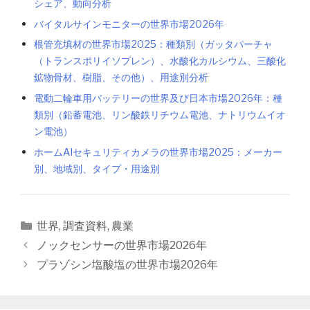
シェア、動向分析
バイタルサインモニターの世界市場2026年
根管充填材の世界市場2025：種類別（ガッタパーチャ
（トランスポリイソプレン）、水酸化カルシウム、三酸化
鉱物骨材、樹脂、その他）、用途別分析
電動二輪車用バッテリーの世界及び日本市場2026年：種
類別（鉛蓄電池、リン酸鉄リチウム電池、ナトリウムイオ
ン電池）
ホームAIセキュリティカメラの世界市場2025：メーカー
別、地域別、タイプ・用途別
カ
世界
,
調査資料
,
農業
テ
投
ノックセンサーの世界市場2026年
ゴ
稿
プラゾシン塩酸塩の世界市場2026年
リ
ナ
ー
ビ