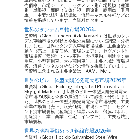
車用視覚センサ市場概要、主要企業の動向（売上、販
売価格、市場シェア）、セグメント別市場規模（種類
別：単眼視、両眼（立体）視、用途別：商用車、乗用
車）、主要地域別市場規模、流通チャネル分析などの
情報を掲載しています。当資料に含ま …
世界のタンデム車軸市場2026年
当資料（Global Tandem Axle Market）は世界のタン
デム車軸市場の現状と今後の展望について調査・分析
しました。世界のタンデム車軸市場概要、主要企業の
動向（売上、販売価格、市場シェア）、セグメント別
市場規模（種類別：小型車軸、大型車軸、用途別：乗
用車、小型商用車、大型商用車）、主要地域別市場規
模、流通チャネル分析などの情報を掲載しています。
当資料に含まれる主要企業は、AAM、Me …
世界のビル一体型太陽光発電天窓市場2026年
当資料（Global Building-Integrated Photovoltaic
Skylight Market）は世界のビル一体型太陽光発電天
窓市場の現状と今後の展望について調査・分析しまし
た。世界のビル一体型太陽光発電天窓市場概要、主要
企業の動向（売上、販売価格、市場シェア）、セグメ
ント別市場規模（種類別：結晶パネル、薄膜パネル、
用途別：工業、商業、住宅、インフラ）、主要地域別
市場規模、 …
世界の溶融亜鉛めっき鋼線市場2026年
当資料（Global Hot-dip Galvanized Steel Wire