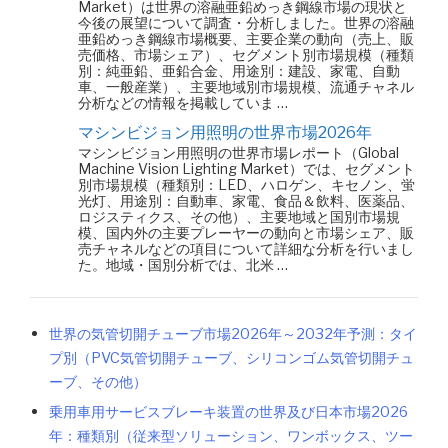
Market）は世界の溶融亜鉛めっき鋼線市場の現状と
今後の展望について調査・分析しました。世界の溶融
亜鉛めっき鋼線市場概要、主要企業の動向（売上、販
売価格、市場シェア）、セグメント別市場規模（種類
別：純亜鉛、亜鉛合金、用途別：建設、家電、自動
車、一般産業）、主要地域別市場規模、流通チャネル
分析などの情報を掲載していま …
マシンビジョン用照明の世界市場2026年
マシンビジョン用照明の世界市場レポート（Global
Machine Vision Lighting Market）では、セグメント
別市場規模（種類別：LED、ハロゲン、キセノン、蛍
光灯、用途別：自動車、家電、食品＆飲料、医薬品、
ロジスティクス、その他）、主要地域と国別市場規
模、国内外の主要プレーヤーの動向と市場シェア、販
売チャネルなどの項目について詳細な分析を行いまし
た。地域・国別分析では、北米 …
世界の気管切開チューブ市場2026年～2032年予測：タイ
プ別（PVC気管切開チューブ、シリコンゴム気管切開チュ
ーブ、その他）
乗用車用サービスブレーキ装置の世界及び日本市場2026
年：種類別（従来型ソリューション、ワンボックス、ツー