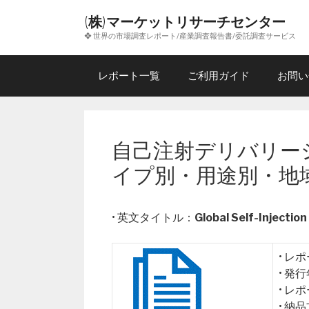
コ
(株)マーケットリサーチセンター
ン
❖ 世界の市場調査レポート/産業調査報告書/委託調査サービス
テ
ン
ツ
レポート一覧
ご利用ガイド
お問い
へ
ス
キ
ッ
自己注射デリバリー
プ
イプ別・用途別・地
• 英文タイトル：
Global Self-Injectio
• レ
• 発
• レ
• 納