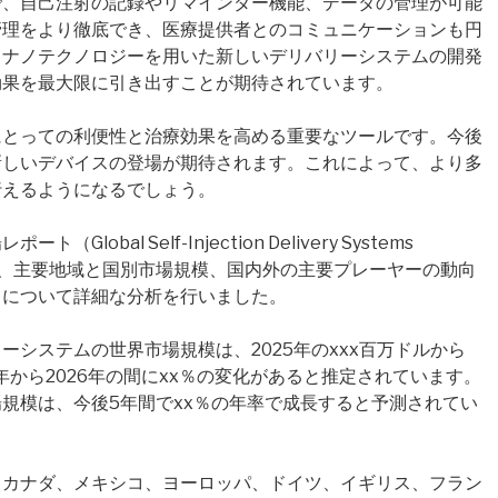
で、自己注射の記録やリマインダー機能、データの管理が可能
管理をより徹底でき、医療提供者とのコミュニケーションも円
、ナノテクノロジーを用いた新しいデリバリーシステムの開発
効果を最大限に引き出すことが期待されています。
にとっての利便性と治療効果を高める重要なツールです。今後
新しいデバイスの登場が期待されます。これによって、より多
行えるようになるでしょう。
bal Self-Injection Delivery Systems
規模、主要地域と国別市場規模、国内外の主要プレーヤーの動向
目について詳細な分析を行いました。
システムの世界市場規模は、2025年のxxx百万ドルから
25年から2026年の間にxx％の変化があると推定されています。
規模は、今後5年間でxx％の年率で成長すると予測されてい
、カナダ、メキシコ、ヨーロッパ、ドイツ、イギリス、フラン