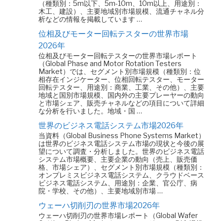
（種類別：5m以下、5m-10m、10m以上、用途別：
木工、建設）、主要地域別市場規模、流通チャネル分
析などの情報を掲載しています …
位相及びモーター回転テスターの世界市場
2026年
位相及びモーター回転テスターの世界市場レポート
（Global Phase and Motor Rotation Testers
Market）では、セグメント別市場規模（種類別：位
相存在インジケーター、位相回転テスター、モーター
回転テスター、用途別：商業、工業、その他）、主要
地域と国別市場規模、国内外の主要プレーヤーの動向
と市場シェア、販売チャネルなどの項目について詳細
な分析を行いました。地域・国 …
世界のビジネス電話システム市場2026年
当資料（Global Business Phone Systems Market）
は世界のビジネス電話システム市場の現状と今後の展
望について調査・分析しました。世界のビジネス電話
システム市場概要、主要企業の動向（売上、販売価
格、市場シェア）、セグメント別市場規模（種類別：
オンプレミスビジネス電話システム、クラウドベース
ビジネス電話システム、用途別：企業、官公庁、病
院・学校、その他）、主要地域別市場 …
ウェーハ切削刃の世界市場2026年
ウェーハ切削刃の世界市場レポート（Global Wafer