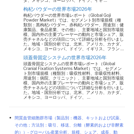
ダ、メキシコ、ヨーロッパ、ドイツ、イギ …
枸杞パウダーの世界市場2026年
枸杞パウダーの世界市場レポート（Global Goji
Powder Market）では、セグメント別市場規模（種
類別：黒枸杞パウダー、赤枸杞パウダー、用途別：健
康製品、食品産業、その他）、主要地域と国別市場規
模、国内外の主要プレーヤーの動向と市場シェア、販
売チャネルなどの項目について詳細な分析を行いまし
た。地域・国別分析では、北米、アメリカ、カナダ、
メキシコ、ヨーロッパ、ドイツ、イギリス、フラン …
頭蓋骨固定システムの世界市場2026年
頭蓋骨固定システムの世界市場レポート（Global
Cranial Fixation Systems Market）では、セグメン
ト別市場規模（種類別：吸収性材料、非吸収性材料、
用途別：病院、クリニック）、主要地域と国別市場規
模、国内外の主要プレーヤーの動向と市場シェア、販
売チャネルなどの項目について詳細な分析を行いまし
た。地域・国別分析では、北米、アメリカ、カナダ、
メキシコ、ヨーロッパ、ドイツ、 …
間質血管細胞群市場（製品別：機器、キットおよび試薬、
その他；方法別：吸引、移送、分離（酵素的および非酵素
的））- グローバル産業分析、規模、シェア、成長、動