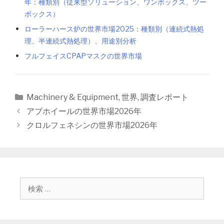
年：種類別（従来型ソリューション、ワンボックス、ツー
ボックス）
ローラーハース炉の世界市場2025：種類別（連続式熱処
理、半連続式熱処理）、用途別分析
フルフェイスCPAPマスクの世界市場
カ
Machinery & Equipment
,
世界
,
調査レポート
テ
投
アブホイールの世界市場2026年
ゴ
稿
クロルフェネシンの世界市場2026年
リ
ナ
ー
ビ
ゲ
ー
シ
検
ョ
索
ン
: