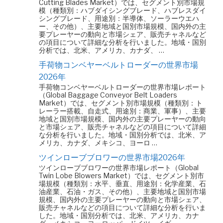
Cutting Blades Market）では、セグメント別市場規
模（種類別：ハブダイシングブレード、ハブレスダイ
シングブレード、用途別：半導体、ソーラーウエハ
ー、その他）、主要地域と国別市場規模、国内外の主
要プレーヤーの動向と市場シェア、販売チャネルなど
の項目について詳細な分析を行いました。地域・国別
分析では、北米、アメリカ、カナダ、 …
手荷物コンベヤーベルトローダーの世界市場
2026年
手荷物コンベヤーベルトローダーの世界市場レポート
（Global Baggage Conveyor Belt Loaders
Market）では、セグメント別市場規模（種類別：ト
レーラー搭載、自走式、用途別：商業、軍事）、主要
地域と国別市場規模、国内外の主要プレーヤーの動向
と市場シェア、販売チャネルなどの項目について詳細
な分析を行いました。地域・国別分析では、北米、ア
メリカ、カナダ、メキシコ、ヨーロ …
ツインローブブロワーの世界市場2026年
ツインローブブロワーの世界市場レポート（Global
Twin Lobe Blowers Market）では、セグメント別市
場規模（種類別：水平、垂直、用途別：化学産業、石
油産業、石油・ガス、その他）、主要地域と国別市場
規模、国内外の主要プレーヤーの動向と市場シェア、
販売チャネルなどの項目について詳細な分析を行いま
した。地域・国別分析では、北米、アメリカ、カナ