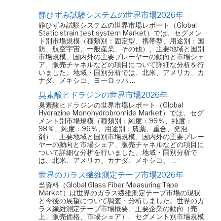
静ひずみ試験システムの世界市場2026年
静ひずみ試験システムの世界市場レポート（Global
Static strain test system Market）では、セグメン
ト別市場規模（種類別：固定型、携帯型、用途別：国
防、航空宇宙、一般産業、その他）、主要地域と国別
市場規模、国内外の主要プレーヤーの動向と市場シェ
ア、販売チャネルなどの項目について詳細な分析を行
いました。地域・国別分析では、北米、アメリカ、カ
ナダ、メキシコ、ヨーロッパ …
臭素酸ヒドラジンの世界市場2026年
臭素酸ヒドラジンの世界市場レポート（Global
Hydrazine Monohydrobromide Market）では、セグ
メント別市場規模（種類別：純度：99％、純度：
98％、純度：96％、用途別：農薬、重合、発泡
剤）、主要地域と国別市場規模、国内外の主要プレー
ヤーの動向と市場シェア、販売チャネルなどの項目に
ついて詳細な分析を行いました。地域・国別分析で
は、北米、アメリカ、カナダ、メキシコ、 …
世界のガラス繊維測定テープ市場2026年
当資料（Global Glass Fiber Measuring Tape
Market）は世界のガラス繊維測定テープ市場の現状
と今後の展望について調査・分析しました。世界のガ
ラス繊維測定テープ市場概要、主要企業の動向（売
上、販売価格、市場シェア）、セグメント別市場規模