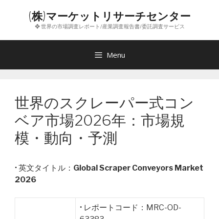
コ
(株)マーケットリサーチセンター
ン
❖ 世界の市場調査レポート/産業調査報告書/委託調査サービス
テ
ン
ツ
Menu
へ
ス
キ
世界のスクレーパー式コン
ッ
プ
ベア市場2026年：市場規
模・動向・予測
• 英文タイトル：
Global Scraper Conveyors Market
2026
• レポートコード：MRC-OD-