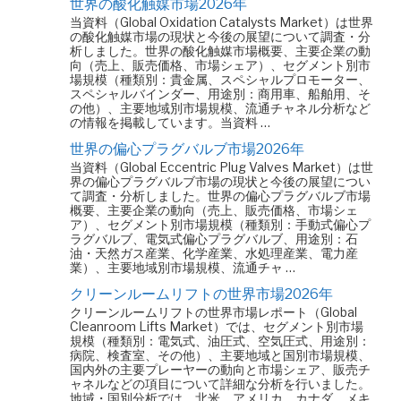
世界の酸化触媒市場2026年
当資料（Global Oxidation Catalysts Market）は世界
の酸化触媒市場の現状と今後の展望について調査・分
析しました。世界の酸化触媒市場概要、主要企業の動
向（売上、販売価格、市場シェア）、セグメント別市
場規模（種類別：貴金属、スペシャルプロモーター、
スペシャルバインダー、用途別：商用車、船舶用、そ
の他）、主要地域別市場規模、流通チャネル分析など
の情報を掲載しています。当資料 …
世界の偏心プラグバルブ市場2026年
当資料（Global Eccentric Plug Valves Market）は世
界の偏心プラグバルブ市場の現状と今後の展望につい
て調査・分析しました。世界の偏心プラグバルブ市場
概要、主要企業の動向（売上、販売価格、市場シェ
ア）、セグメント別市場規模（種類別：手動式偏心プ
ラグバルブ、電気式偏心プラグバルブ、用途別：石
油・天然ガス産業、化学産業、水処理産業、電力産
業）、主要地域別市場規模、流通チャ …
クリーンルームリフトの世界市場2026年
クリーンルームリフトの世界市場レポート（Global
Cleanroom Lifts Market）では、セグメント別市場
規模（種類別：電気式、油圧式、空気圧式、用途別：
病院、検査室、その他）、主要地域と国別市場規模、
国内外の主要プレーヤーの動向と市場シェア、販売チ
ャネルなどの項目について詳細な分析を行いました。
地域・国別分析では、北米、アメリカ、カナダ、メキ