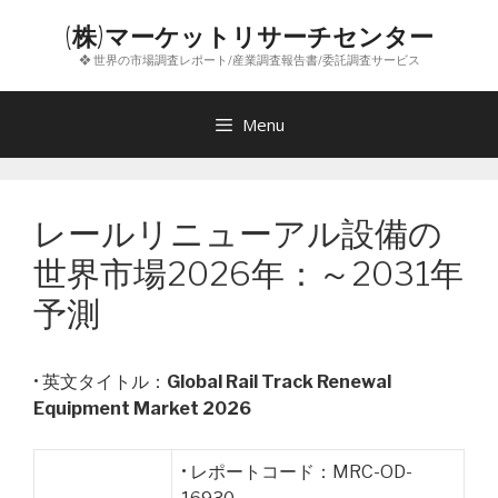
コ
(株)マーケットリサーチセンター
ン
❖ 世界の市場調査レポート/産業調査報告書/委託調査サービス
テ
ン
ツ
Menu
へ
ス
キ
レールリニューアル設備の
ッ
プ
世界市場2026年：～2031年
予測
• 英文タイトル：
Global Rail Track Renewal
Equipment Market 2026
• レポートコード：MRC-OD-