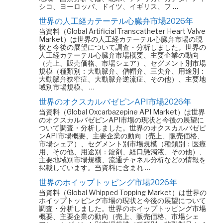
シコ、ヨーロッパ、ドイツ、イギリス、フ …
世界の人工経カテーテル心臓弁市場2026年
当資料（Global Artificial Transcatheter Heart Valve
Market）は世界の人工経カテーテル心臓弁市場の現
状と今後の展望について調査・分析しました。世界の
人工経カテーテル心臓弁市場概要、主要企業の動向
（売上、販売価格、市場シェア）、セグメント別市場
規模（種類別：大動脈弁、僧帽弁、三尖弁、用途別：
大動脈弁狭窄症、大動脈弁逆流症、その他）、主要地
域別市場規模、 …
世界のオクスカルバゼピンAPI市場2026年
当資料（Global Oxcarbazepine API Market）は世界
のオクスカルバゼピンAPI市場の現状と今後の展望に
ついて調査・分析しました。世界のオクスカルバゼピ
ンAPI市場概要、主要企業の動向（売上、販売価格、
市場シェア）、セグメント別市場規模（種類別：医療
用、その他、用途別：錠剤、経口懸濁液、その他）、
主要地域別市場規模、流通チャネル分析などの情報を
掲載しています。当資料に含まれ …
世界のホイップトッピング市場2026年
当資料（Global Whipped Topping Market）は世界の
ホイップトッピング市場の現状と今後の展望について
調査・分析しました。世界のホイップトッピング市場
概要、主要企業の動向（売上、販売価格、市場シェ