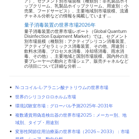
ア）、セグメント別市場規模（種類別：非乳製品ホイ
ップクリーム、乳製品ホイップクリーム、用途別：小
売業、フードサービス）、主要地域別市場規模、流通
チャネル分析などの情報を掲載しています …
量子消毒装置の世界市場2026年
量子消毒装置の世界市場レポート（Global Quantum
Disinfection Equipment Market）では、セグメント
別市場規模（種類別：アクティブシリコン消毒装置、
アクティブセラミックス消毒装置、その他、用途別：
飲料水消毒、プロセス水消毒、冷却塔消毒、雨水消
毒、その他）、主要地域と国別市場規模、国内外の主
要プレーヤーの動向と市場シェア、販売チャネルなど
の項目について詳細な分析 …
N-ココイル-L-アラニン酸ナトリウムの世界市場
世界のシリコクロロホルム市場
環境試験室市場：グローバル予測2025年-2031年
複数通貨用偽造検出器の世界市場2025：メーカー別、地
域別、タイプ・用途別
変形性関節症用治療薬の世界市場（2026～2033）：市場