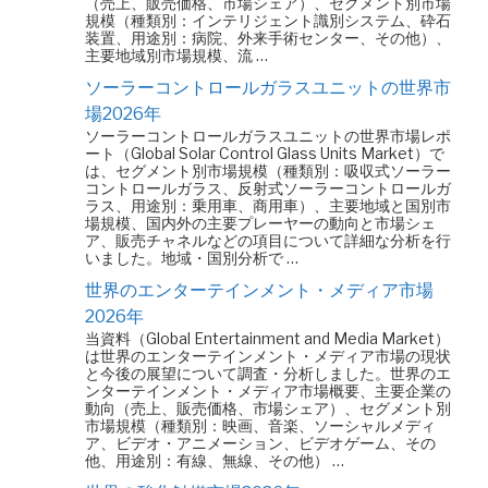
（売上、販売価格、市場シェア）、セグメント別市場
規模（種類別：インテリジェント識別システム、砕石
装置、用途別：病院、外来手術センター、その他）、
主要地域別市場規模、流 …
ソーラーコントロールガラスユニットの世界市
場2026年
ソーラーコントロールガラスユニットの世界市場レポ
ート（Global Solar Control Glass Units Market）で
は、セグメント別市場規模（種類別：吸収式ソーラー
コントロールガラス、反射式ソーラーコントロールガ
ラス、用途別：乗用車、商用車）、主要地域と国別市
場規模、国内外の主要プレーヤーの動向と市場シェ
ア、販売チャネルなどの項目について詳細な分析を行
いました。地域・国別分析で …
世界のエンターテインメント・メディア市場
2026年
当資料（Global Entertainment and Media Market）
は世界のエンターテインメント・メディア市場の現状
と今後の展望について調査・分析しました。世界のエ
ンターテインメント・メディア市場概要、主要企業の
動向（売上、販売価格、市場シェア）、セグメント別
市場規模（種類別：映画、音楽、ソーシャルメディ
ア、ビデオ・アニメーション、ビデオゲーム、その
他、用途別：有線、無線、その他） …