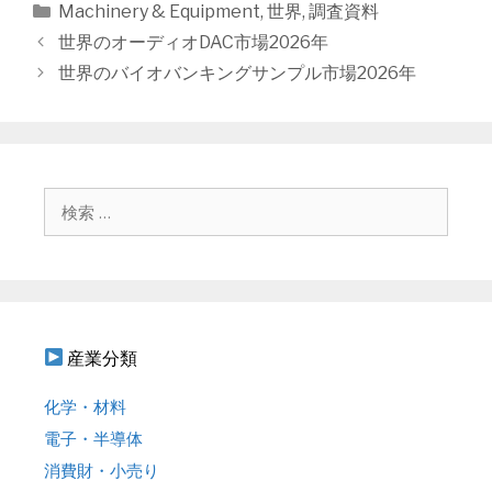
カ
Machinery & Equipment
,
世界
,
調査資料
テ
投
世界のオーディオDAC市場2026年
ゴ
稿
世界のバイオバンキングサンプル市場2026年
リ
ナ
ー
ビ
ゲ
ー
シ
検
ョ
索
ン
:
産業分類
化学・材料
電子・半導体
消費財・小売り