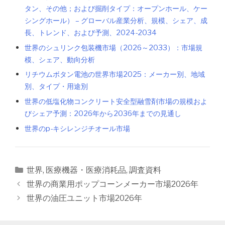
タン、その他；および掘削タイプ：オープンホール、ケー
シングホール） – グローバル産業分析、規模、シェア、成
長、トレンド、および予測、2024-2034
世界のシュリンク包装機市場（2026～2033）：市場規
模、シェア、動向分析
リチウムボタン電池の世界市場2025：メーカー別、地域
別、タイプ・用途別
世界の低塩化物コンクリート安全型融雪剤市場の規模およ
びシェア予測：2026年から2036年までの見通し
世界のp-キシレンジチオール市場
カ
世界
,
医療機器・医療消耗品
,
調査資料
テ
投
世界の商業用ポップコーンメーカー市場2026年
ゴ
稿
世界の油圧ユニット市場2026年
リ
ナ
ー
ビ