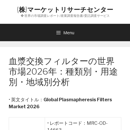
コ
(株)マーケットリサーチセンター
ン
❖ 世界の市場調査レポート/産業調査報告書/委託調査サービス
テ
ン
ツ
Menu
へ
ス
キ
血漿交換フィルターの世界
ッ
プ
市場2026年：種類別・用途
別・地域別分析
• 英文タイトル：
Global Plasmapheresis Filters
Market 2026
• レポートコード：MRC-OD-