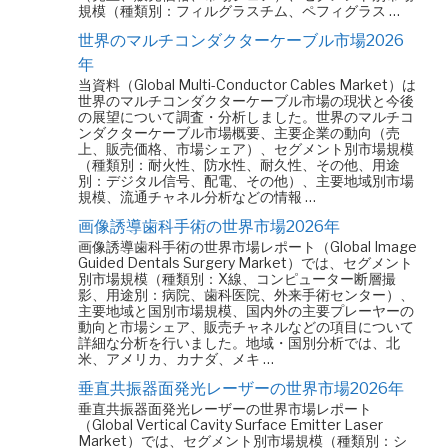
規模（種類別：フィルグラスチム、ペフィグラス …
世界のマルチコンダクターケーブル市場2026
年
当資料（Global Multi-Conductor Cables Market）は
世界のマルチコンダクターケーブル市場の現状と今後
の展望について調査・分析しました。世界のマルチコ
ンダクターケーブル市場概要、主要企業の動向（売
上、販売価格、市場シェア）、セグメント別市場規模
（種類別：耐火性、防水性、耐久性、その他、用途
別：デジタル信号、配電、その他）、主要地域別市場
規模、流通チャネル分析などの情報 …
画像誘導歯科手術の世界市場2026年
画像誘導歯科手術の世界市場レポート（Global Image
Guided Dentals Surgery Market）では、セグメント
別市場規模（種類別：X線、コンピューター断層撮
影、用途別：病院、歯科医院、外来手術センター）、
主要地域と国別市場規模、国内外の主要プレーヤーの
動向と市場シェア、販売チャネルなどの項目について
詳細な分析を行いました。地域・国別分析では、北
米、アメリカ、カナダ、メキ …
垂直共振器面発光レーザーの世界市場2026年
垂直共振器面発光レーザーの世界市場レポート
（Global Vertical Cavity Surface Emitter Laser
Market）では、セグメント別市場規模（種類別：シ