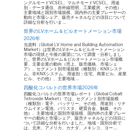
ングルモードVCSEL、マルチモードVCSEL、用途
別：データ通信、赤外線照明、工業暖房、その他）、
主要地域と国別市場規模、国内外の主要プレーヤーの
動向と市場シェア、販売チャネルなどの項目について
詳細な分析を行いま …
世界のLVホーム＆ビルオートメーション市場
2026年
当資料（Global LV Home and Building Automation
Market）は世界のLVホーム＆ビルオートメーション
市場の現状と今後の展望について調査・分析しまし
た。世界のLVホーム＆ビルオートメーション市場概
要、主要企業の動向（売上、販売価格、市場シェ
ア）、セグメント別市場規模（種類別：KNXシステ
ム、非KNXシステム、用途別：住宅、商業ビル、産業
ビル、その他）、主要地域 …
四酸化コバルトの世界市場2026年
四酸化コバルトの世界市場レポート（Global Cobalt
Tetroxide Market）では、セグメント別市場規模
（種類別：電子、バッテリー、その他、用途別：リチ
ウムイオン電池、バリスタ、硬質合金、触媒、その
他）、主要地域と国別市場規模、国内外の主要プレー
ヤーの動向と市場シェア、販売チャネルなどの項目に
ついて詳細な分析を行いました。地域・国別分析で
は、北米、アメリカ、カナダ、メキシコ、ヨー …