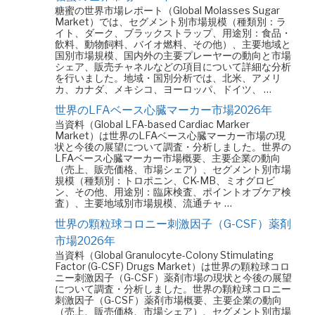
糖蜜の世界市場レポート（Global Molasses Sugar
Market）では、セグメント別市場規模（種類別：ラ
イト、ダーク、ブラックストラップ、用途別：食品・
飲料、動物飼料、バイオ燃料、その他）、主要地域と
国別市場規模、国内外の主要プレーヤーの動向と市場
シェア、販売チャネルなどの項目について詳細な分析
を行いました。地域・国別分析では、北米、アメリ
カ、カナダ、メキシコ、ヨーロッパ、ドイツ、 …
世界のLFAベース心臓マーカー市場2026年
当資料（Global LFA-based Cardiac Marker
Market）は世界のLFAベース心臓マーカー市場の現
状と今後の展望について調査・分析しました。世界の
LFAベース心臓マーカー市場概要、主要企業の動向
（売上、販売価格、市場シェア）、セグメント別市場
規模（種類別：トロポニン、CK-MB、ミオグロビ
ン、その他、用途別：臨床検査、ポイントオブケア検
査）、主要地域別市場規模、流通チャ …
世界の顆粒球コロニー刺激因子（G-CSF）薬剤
市場2026年
当資料（Global Granulocyte-Colony Stimulating
Factor (G-CSF) Drugs Market）は世界の顆粒球コロ
ニー刺激因子（G-CSF）薬剤市場の現状と今後の展望
について調査・分析しました。世界の顆粒球コロニー
刺激因子（G-CSF）薬剤市場概要、主要企業の動向
（売上、販売価格、市場シェア）、セグメント別市場