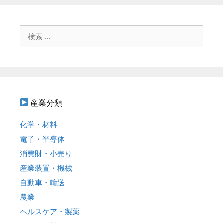
ゲ
ー
シ
検
ョ
索
ン
:
産業分類
化学・材料
電子・半導体
消費財・小売り
産業装置・機械
自動車・輸送
農業
ヘルスケア・製薬