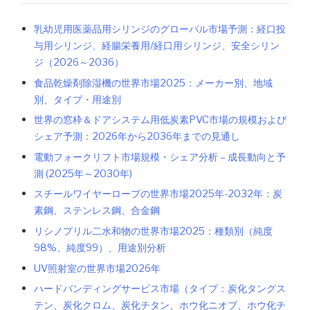
乳幼児用医薬品用シリンジのグローバル市場予測：経口投
与用シリンジ、経腸栄養用/経口用シリンジ、安全シリン
ジ（2026～2036）
食品乾燥剤除湿機の世界市場2025：メーカー別、地域
別、タイプ・用途別
世界の窓枠＆ドアシステム用低炭素PVC市場の規模および
シェア予測：2026年から2036年までの見通し
電動フォークリフト市場規模・シェア分析 – 成長動向と予
測 (2025年～2030年)
スチールワイヤーロープの世界市場2025年-2032年：炭
素鋼、ステンレス鋼、合金鋼
リシノプリル二水和物の世界市場2025：種類別（純度
98%、純度99）、用途別分析
UV照射室の世界市場2026年
ハードバンディングサービス市場（タイプ：炭化タングス
テン、炭化クロム、炭化チタン、ホウ化ニオブ、ホウ化チ