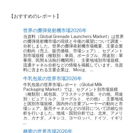
【おすすめのレポート】
世界の擲弾発射機市場2026年
当資料（Global Grenade Launchers Market）は世界
の擲弾発射機市場の現状と今後の展望について調査・
分析しました。世界の擲弾発射機市場概要、主要企業
の動向（売上、販売価格、市場シェア）、セグメント
別市場規模（種類別：車両、ポータブル、用途別：軍
事用、民間＆法執行機関用）、主要地域別市場規模、
流通チャネル分析などの情報を掲載しています。当資
料に含まれる主要企業は、Moog、 …
牛乳包装の世界市場2026年
牛乳包装の世界市場レポート（Global Milk
Packaging Market）では、セグメント別市場規模
（種類別：紙包装、プラスチック包装、その他、用途
別：ピュアミルク、ヨーグルト、その他）、主要地域
と国別市場規模、国内外の主要プレーヤーの動向と市
場シェア、販売チャネルなどの項目について詳細な分
析を行いました。地域・国別分析では、北米、アメリ
カ、カナダ、メキシコ、ヨーロッパ、ドイツ、イギリ
…
糖蜜の世界市場2026年