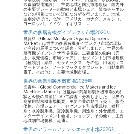
飲食物製造施設）、主要地域と国別市場規模、国内外
の主要プレーヤーの動向と市場シェア、販売チャネル
などの項目について詳細な分析を行いました。地域・
国別分析では、北米、アメリカ、カナダ、メキシコ、
ヨーロッパ、ドイツ、イギリス、 …
世界の多層有機ダイプレクサ市場2026年
当資料（Global Multilayer Organic Diplexers
Market）は世界の多層有機ダイプレクサ市場の現状
と今後の展望について調査・分析しました。世界の多
層有機ダイプレクサ市場概要、主要企業の動向（売
上、販売価格、市場シェア）、セグメント別市場規模
（種類別：結晶、セラミックス、その他、用途別：ス
マートフォン、ノートブック＆タブレット、自動車用
電子、その他）、主要地域別市場 …
世界の商業用製氷機市場2026年
当資料（Global Commercial Ice Makers and Ice
Machines Market）は世界の商業用製氷機市場の現
状と今後の展望について調査・分析しました。世界の
商業用製氷機市場概要、主要企業の動向（売上、販売
価格、市場シェア）、セグメント別市場規模（種類
別：水冷製氷機、空冷製氷機、用途別：外食産業、エ
ンターテインメント会場、ショップ、その他）、主要
地域別市場規模、流通 …
世界のアラームアナンシエータ市場2026年