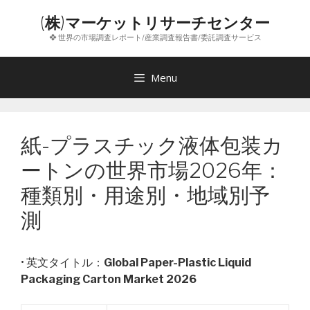
コ
(株)マーケットリサーチセンター
ン
❖ 世界の市場調査レポート/産業調査報告書/委託調査サービス
テ
ン
ツ
Menu
へ
ス
キ
紙-プラスチック液体包装カ
ッ
プ
ートンの世界市場2026年：
種類別・用途別・地域別予
測
• 英文タイトル：
Global Paper-Plastic Liquid
Packaging Carton Market 2026