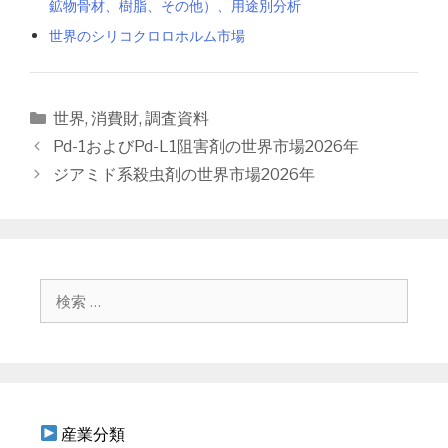
鉱物骨材、樹脂、その他）、用途別分析
世界のシリコクロロホルム市場
カ
世界
,
消費財
,
調査資料
テ
投
Pd-1およびPd-L1阻害剤の世界市場2026年
ゴ
稿
ジアミド系殺虫剤の世界市場2026年
リ
ナ
ー
ビ
ゲ
ー
シ
検
ョ
索
ン
:
産業分類