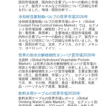
国別市場規模、国内外の主要プレーヤーの動向と市場
シェア、販売チャネルなどの項目について詳細な分析
を行いました。地域・国別分析で …
冷却材流量制御バルブの世界市場2026年
冷却材流量制御バルブの世界市場レポート（Global
Coolant Flow Control Valves Market）では、セグメ
ント別市場規模（種類別：2ウェイ、3ウェイ、用途
別：乗用車、商用車）、主要地域と国別市場規模、国
内外の主要プレーヤーの動向と市場シェア、販売チャ
ネルなどの項目について詳細な分析を行いました。地
域・国別分析では、北米、アメリカ、カナダ、メキシ
コ、ヨーロッパ、ドイツ、 …
世界の加水分解植物性タンパク質市場2026年
当資料（Global Hydrolysed Vegetable Protein
Market）は世界の加水分解植物性タンパク質市場の
現状と今後の展望について調査・分析しました。世界
の加水分解植物性タンパク質市場概要、主要企業の動
向（売上、販売価格、市場シェア）、セグメント別市
場規模（種類別：大豆、とうもろこし、小麦、エンド
ウ豆、米、その他、用途別：食品・飲料産業、化粧
品・パーソナルケア産業、製薬産 …
飲料水用ケーブルの世界市場2026年
飲料水用ケーブルの世界市場レポート（Global
Drinking Water Cable Market）では、セグメント別
市場規模（種類別： 100 mm2、用途別：水飲み器、