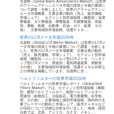
当資料（Global Alarm Annunciators Market）は世界
のアラームアナンシエータ市場の現状と今後の展望に
ついて調査・分析しました。世界のアラームアナンシ
エータ市場概要、主要企業の動向（売上、販売価格、
市場シェア）、セグメント別市場規模（種類別：温度
警報器、ガス警報器、煙警報器、可聴警報器、用途
別：運輸、医療、自動車、石油・ガス、鉱業、その
他）、主要地域別市場規模、流通チャネ …
世界のLCRメータ市場2026年
当資料（Global LCR Meter Market）は世界のLCRメ
ータ市場の現状と今後の展望について調査・分析しま
した。世界のLCRメータ市場概要、主要企業の動向
（売上、販売価格、市場シェア）、セグメント別市場
規模（種類別：ハンドヘルド型LCRメータ、ベンチト
ップ型LCRメータ、用途別：電気関連産業、実験室、
その他）、主要地域別市場規模、流通チャネル分析な
どの情報を掲載しています。当資料に含 …
ベルトフィルターの世界市場2026年
ベルトフィルターの世界市場レポート（Global Belt
Filters Market）では、セグメント別市場規模（種類
別：横型ベルトフィルター、縦型ベルトフィルター、
用途別：鉱物加工、冶金鉱石、電力廃棄物、化学処
理、その他）、主要地域と国別市場規模、国内外の主
要プレーヤーの動向と市場シェア、販売チャネルなど
の項目について詳細な分析を行いました。地域・国別
分析では、北米、アメリカ、カナダ、メキシ …