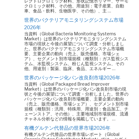
レクトロクロミック材料、形状記憶ポリマー、サーモ
クロミック材料、その他、用途別：電子産業、自動
車、食品・飲料、生物医学、その他）、主 …
世界のバクテリアモニタリングシステム市場
2026年
当資料（Global Bacteria Monitoring Systems
Market）は世界のバクテリアモニタリングシステム
市場の現状と今後の展望について調査・分析しまし
た。世界のバクテリアモニタリングシステム市場概
要、主要企業の動向（売上、販売価格、市場シェ
ア）、セグメント別市場規模（種類別：ガス監視シス
テム、水監視システム、粉じん監視システム、その
他、用途別：製薬、臨床、食品、エネルギー …
世界のパッケージ化パン改良剤市場2026年
当資料（Global Packaged Bread Improver
Market）は世界のパッケージ化パン改良剤市場の現
状と今後の展望について調査・分析しました。世界の
パッケージ化パン改良剤市場概要、主要企業の動向
（売上、販売価格、市場シェア）、セグメント別市場
規模（種類別：汎用、特殊用、用途別：食品加工、チ
ェーンストア、その他）、主要地域別市場規模、流通
チャネル分析などの情報を掲載しています。 …
有機グルテン代替品の世界市場2026年
有機グルテン代替品の世界市場レポート（Global