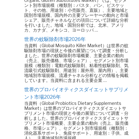
Organic Gluten Substitutes Market）では、セグメ
ント別市場規模（種類別：パスタ、パン、ビスケッ
ト、その他、用途別：小売販売、直販）、主要地域と
国別市場規模、国内外の主要プレーヤーの動向と市場
シェア、販売チャネルなどの項目について詳細な分析
を行いました。地域・国別分析では、北米、アメリ
カ、カナダ、メキシコ、ヨーロッパ …
世界の蚊駆除剤市場2026年
当資料（Global Mosquito Killer Market）は世界の蚊
駆除剤市場の現状と今後の展望について調査・分析し
ました。世界の蚊駆除剤市場概要、主要企業の動向
（売上、販売価格、市場シェア）、セグメント別市場
規模（種類別：電動式蚊駆除剤、粘着性蚊駆除剤、気
流吸引式蚊駆除剤、用途別：屋外用、屋内用）、主要
地域別市場規模、流通チャネル分析などの情報を掲載
しています。当資料に含まれる主要企業 …
世界のプロバイオティクスダイエットサプリメ
ント市場2026年
当資料（Global Probiotics Dietary Supplements
Market）は世界のプロバイオティクスダイエットサ
プリメント市場の現状と今後の展望について調査・分
析しました。世界のプロバイオティクスダイエットサ
プリメント市場概要、主要企業の動向（売上、販売価
格、市場シェア）、セグメント別市場規模（種類別：
消化器系サポート、免疫サポート、用途別：子供、成
人）、主要地域別市場規模 …