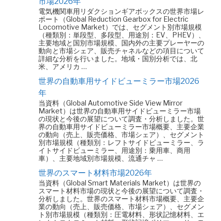
市場2026年
電気機関車用リダクションギアボックスの世界市場レ
ポート（Global Reduction Gearbox for Electric
Locomotive Market）では、セグメント別市場規模
（種類別：単段型、多段型、用途別：EV、PHEV）、
主要地域と国別市場規模、国内外の主要プレーヤーの
動向と市場シェア、販売チャネルなどの項目について
詳細な分析を行いました。地域・国別分析では、北
米、アメリカ …
世界の自動車用サイドビューミラー市場2026
年
当資料（Global Automotive Side View Mirror
Market）は世界の自動車用サイドビューミラー市場
の現状と今後の展望について調査・分析しました。世
界の自動車用サイドビューミラー市場概要、主要企業
の動向（売上、販売価格、市場シェア）、セグメント
別市場規模（種類別：レフトサイドビューミラー、ラ
イトサイドビューミラー、用途別：乗用車、商用
車）、主要地域別市場規模、流通チャ …
世界のスマート材料市場2026年
当資料（Global Smart Materials Market）は世界の
スマート材料市場の現状と今後の展望について調査・
分析しました。世界のスマート材料市場概要、主要企
業の動向（売上、販売価格、市場シェア）、セグメン
ト別市場規模（種類別：圧電材料、形状記憶材料、エ