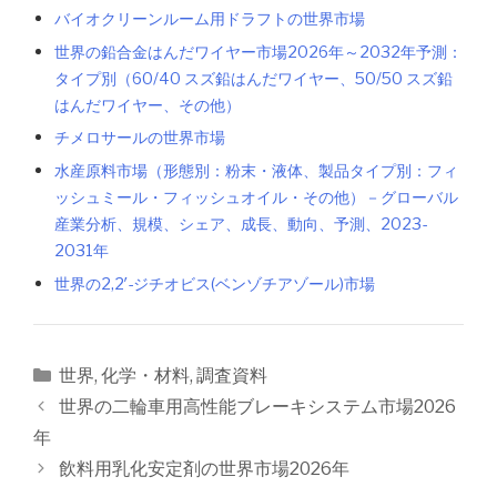
バイオクリーンルーム用ドラフトの世界市場
世界の鉛合金はんだワイヤー市場2026年～2032年予測：
タイプ別（60/40 スズ鉛はんだワイヤー、50/50 スズ鉛
はんだワイヤー、その他）
チメロサールの世界市場
水産原料市場（形態別：粉末・液体、製品タイプ別：フィ
ッシュミール・フィッシュオイル・その他）－グローバル
産業分析、規模、シェア、成長、動向、予測、2023-
2031年
世界の2,2′-ジチオビス(ベンゾチアゾール)市場
カ
世界
,
化学・材料
,
調査資料
テ
投
世界の二輪車用高性能ブレーキシステム市場2026
ゴ
稿
年
リ
ナ
飲料用乳化安定剤の世界市場2026年
ー
ビ