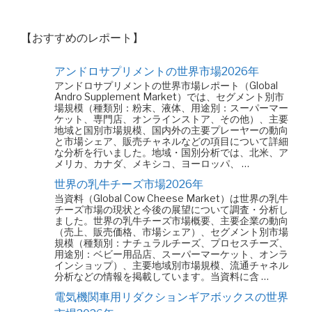
【おすすめのレポート】
アンドロサプリメントの世界市場2026年
アンドロサプリメントの世界市場レポート（Global
Andro Supplement Market）では、セグメント別市
場規模（種類別：粉末、液体、用途別：スーパーマー
ケット、専門店、オンラインストア、その他）、主要
地域と国別市場規模、国内外の主要プレーヤーの動向
と市場シェア、販売チャネルなどの項目について詳細
な分析を行いました。地域・国別分析では、北米、ア
メリカ、カナダ、メキシコ、ヨーロッパ、 …
世界の乳牛チーズ市場2026年
当資料（Global Cow Cheese Market）は世界の乳牛
チーズ市場の現状と今後の展望について調査・分析し
ました。世界の乳牛チーズ市場概要、主要企業の動向
（売上、販売価格、市場シェア）、セグメント別市場
規模（種類別：ナチュラルチーズ、プロセスチーズ、
用途別：ベビー用品店、スーパーマーケット、オンラ
インショップ）、主要地域別市場規模、流通チャネル
分析などの情報を掲載しています。当資料に含 …
電気機関車用リダクションギアボックスの世界