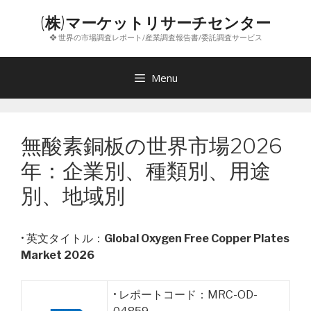
コ
(株)マーケットリサーチセンター
ン
❖ 世界の市場調査レポート/産業調査報告書/委託調査サービス
テ
ン
ツ
Menu
へ
ス
キ
無酸素銅板の世界市場2026
ッ
プ
年：企業別、種類別、用途
別、地域別
• 英文タイトル：
Global Oxygen Free Copper Plates
Market 2026
• レポートコード：MRC-OD-