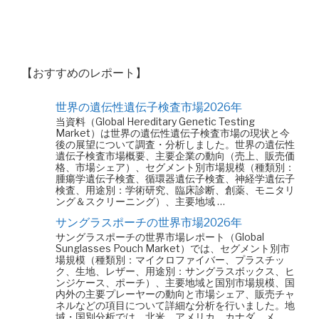
【おすすめのレポート】
世界の遺伝性遺伝子検査市場2026年
当資料（Global Hereditary Genetic Testing
Market）は世界の遺伝性遺伝子検査市場の現状と今
後の展望について調査・分析しました。世界の遺伝性
遺伝子検査市場概要、主要企業の動向（売上、販売価
格、市場シェア）、セグメント別市場規模（種類別：
腫瘍学遺伝子検査、循環器遺伝子検査、神経学遺伝子
検査、用途別：学術研究、臨床診断、創薬、モニタリ
ング＆スクリーニング）、主要地域 …
サングラスポーチの世界市場2026年
サングラスポーチの世界市場レポート（Global
Sunglasses Pouch Market）では、セグメント別市
場規模（種類別：マイクロファイバー、プラスチッ
ク、生地、レザー、用途別：サングラスボックス、ヒ
ンジケース、ポーチ）、主要地域と国別市場規模、国
内外の主要プレーヤーの動向と市場シェア、販売チャ
ネルなどの項目について詳細な分析を行いました。地
域・国別分析では、北米、アメリカ、カナダ、メ …