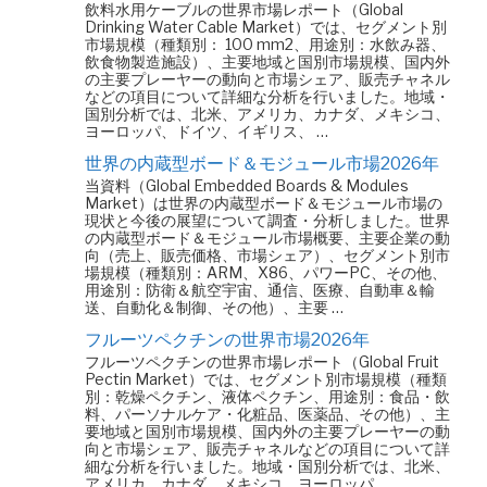
飲料水用ケーブルの世界市場レポート（Global
Drinking Water Cable Market）では、セグメント別
市場規模（種類別： 100 mm2、用途別：水飲み器、
飲食物製造施設）、主要地域と国別市場規模、国内外
の主要プレーヤーの動向と市場シェア、販売チャネル
などの項目について詳細な分析を行いました。地域・
国別分析では、北米、アメリカ、カナダ、メキシコ、
ヨーロッパ、ドイツ、イギリス、 …
世界の内蔵型ボード＆モジュール市場2026年
当資料（Global Embedded Boards & Modules
Market）は世界の内蔵型ボード＆モジュール市場の
現状と今後の展望について調査・分析しました。世界
の内蔵型ボード＆モジュール市場概要、主要企業の動
向（売上、販売価格、市場シェア）、セグメント別市
場規模（種類別：ARM、X86、パワーPC、その他、
用途別：防衛＆航空宇宙、通信、医療、自動車＆輸
送、自動化＆制御、その他）、主要 …
フルーツペクチンの世界市場2026年
フルーツペクチンの世界市場レポート（Global Fruit
Pectin Market）では、セグメント別市場規模（種類
別：乾燥ペクチン、液体ペクチン、用途別：食品・飲
料、パーソナルケア・化粧品、医薬品、その他）、主
要地域と国別市場規模、国内外の主要プレーヤーの動
向と市場シェア、販売チャネルなどの項目について詳
細な分析を行いました。地域・国別分析では、北米、
アメリカ、カナダ、メキシコ、ヨーロッパ …