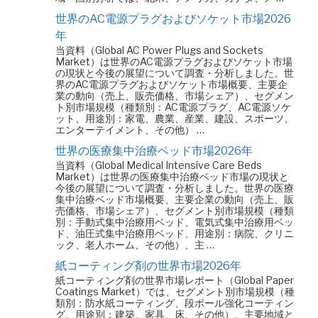
世界のAC電源プラグおよびソケット市場2026
年
当資料（Global AC Power Plugs and Sockets
Market）は世界のAC電源プラグおよびソケット市場
の現状と今後の展望について調査・分析しました。世
界のAC電源プラグおよびソケット市場概要、主要企
業の動向（売上、販売価格、市場シェア）、セグメン
ト別市場規模（種類別：AC電源プラグ、AC電源ソケ
ット、用途別：家電、農業、産業、建設、スポーツ、
エンターテイメント、その他） …
世界の医療集中治療ベッド市場2026年
当資料（Global Medical Intensive Care Beds
Market）は世界の医療集中治療ベッド市場の現状と
今後の展望について調査・分析しました。世界の医療
集中治療ベッド市場概要、主要企業の動向（売上、販
売価格、市場シェア）、セグメント別市場規模（種類
別：手動式集中治療用ベッド、電気式集中治療用ベッ
ド、油圧式集中治療用ベッド、用途別：病院、クリニ
ック、老人ホーム、その他）、主 …
紙コーティング剤の世界市場2026年
紙コーティング剤の世界市場レポート（Global Paper
Coatings Market）では、セグメント別市場規模（種
類別：防水紙コーティング、段ボール強化コーティン
グ、用途別：建築、家具、床、その他）、主要地域と