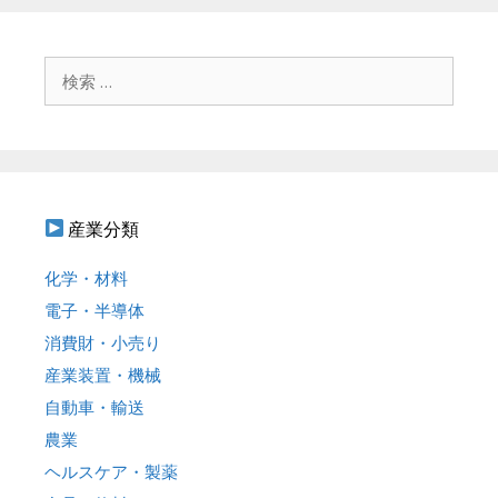
ゲ
ー
シ
検
ョ
索
ン
:
産業分類
化学・材料
電子・半導体
消費財・小売り
産業装置・機械
自動車・輸送
農業
ヘルスケア・製薬