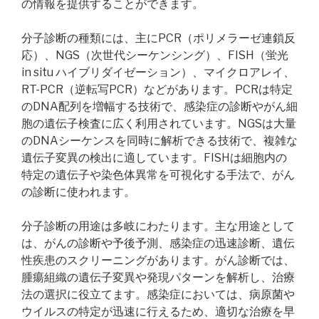
の情報を提供することができます。
分子診断の種類には、主にPCR（ポリメラーゼ連鎖反
応）、NGS（次世代シーケンシング）、FISH（蛍光
in situ ハイブリダイゼーション）、マイクロアレイ、
RT-PCR（逆転写PCR）などがあります。PCRは特定
のDNA配列を増幅する技術で、感染症の診断やがん細
胞の遺伝子検査に広く利用されています。NGSは大量
のDNAシーケンスを同時に解析できる技術で、複雑な
遺伝子変異の検出に適しています。FISHは細胞内の
特定の遺伝子や染色体異常を可視化する手法で、がん
の診断に使われます。
分子診断の用途は多岐にわたります。主な用途として
は、がんの診断や予後予測、感染症の迅速診断、遺伝
性疾患のスクリーニングがあります。がん診断では、
腫瘍組織の遺伝子変異や発現パターンを解析し、治療
法の選択に役立てます。感染症においては、病原菌や
ウイルスの特定が迅速に行えるため、適切な治療を早