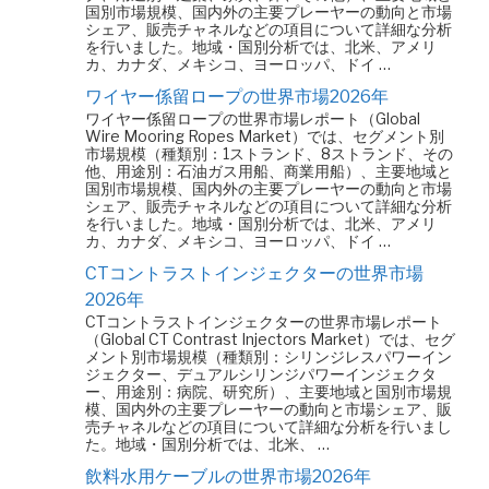
国別市場規模、国内外の主要プレーヤーの動向と市場
シェア、販売チャネルなどの項目について詳細な分析
を行いました。地域・国別分析では、北米、アメリ
カ、カナダ、メキシコ、ヨーロッパ、ドイ …
ワイヤー係留ロープの世界市場2026年
ワイヤー係留ロープの世界市場レポート（Global
Wire Mooring Ropes Market）では、セグメント別
市場規模（種類別：1ストランド、8ストランド、その
他、用途別：石油ガス用船、商業用船）、主要地域と
国別市場規模、国内外の主要プレーヤーの動向と市場
シェア、販売チャネルなどの項目について詳細な分析
を行いました。地域・国別分析では、北米、アメリ
カ、カナダ、メキシコ、ヨーロッパ、ドイ …
CTコントラストインジェクターの世界市場
2026年
CTコントラストインジェクターの世界市場レポート
（Global CT Contrast Injectors Market）では、セグ
メント別市場規模（種類別：シリンジレスパワーイン
ジェクター、デュアルシリンジパワーインジェクタ
ー、用途別：病院、研究所）、主要地域と国別市場規
模、国内外の主要プレーヤーの動向と市場シェア、販
売チャネルなどの項目について詳細な分析を行いまし
た。地域・国別分析では、北米、 …
飲料水用ケーブルの世界市場2026年