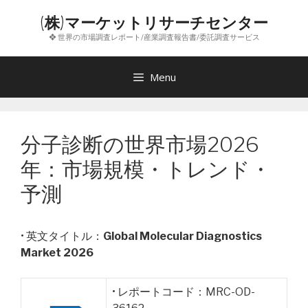
コ
(株)マーケットリサーチセンター
ン
❖ 世界の市場調査レポート/産業調査報告書/委託調査サービス
テ
ン
ツ
Menu
へ
ス
キ
分子診断の世界市場2026
ッ
プ
年：市場規模・トレンド・
予測
• 英文タイトル：
Global Molecular Diagnostics
Market 2026
• レポートコード：MRC-OD-