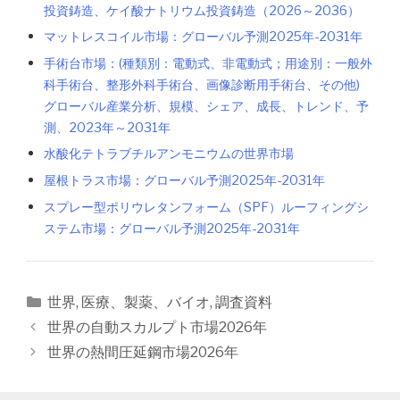
投資鋳造、ケイ酸ナトリウム投資鋳造（2026～2036）
マットレスコイル市場：グローバル予測2025年-2031年
手術台市場：(種類別：電動式、非電動式；用途別：一般外
科手術台、整形外科手術台、画像診断用手術台、その他)
グローバル産業分析、規模、シェア、成長、トレンド、予
測、2023年～2031年
水酸化テトラブチルアンモニウムの世界市場
屋根トラス市場：グローバル予測2025年-2031年
スプレー型ポリウレタンフォーム（SPF）ルーフィングシ
ステム市場：グローバル予測2025年-2031年
カ
世界
,
医療、製薬、バイオ
,
調査資料
テ
投
世界の自動スカルプト市場2026年
ゴ
稿
世界の熱間圧延鋼市場2026年
リ
ナ
ー
ビ