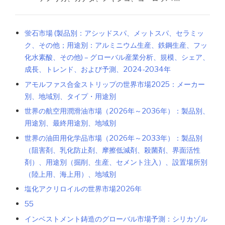
蛍石市場 (製品別：アシッドスパ、メットスパ、セラミッ
ク、その他；用途別：アルミニウム生産、鉄鋼生産、フッ
化水素酸、その他) – グローバル産業分析、規模、シェア、
成長、トレンド、および予測、2024-2034年
アモルファス合金ストリップの世界市場2025：メーカー
別、地域別、タイプ・用途別
世界の航空用潤滑油市場（2026年～2036年）：製品別、
用途別、最終用途別、地域別
世界の油田用化学品市場（2026年～2033年）：製品別
（阻害剤、乳化防止剤、摩擦低減剤、殺菌剤、界面活性
剤）、用途別（掘削、生産、セメント注入）、設置場所別
（陸上用、海上用）、地域別
塩化アクリロイルの世界市場2026年
55
インベストメント鋳造のグローバル市場予測：シリカゾル