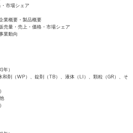
価格・市場シェア
HN)社の企業概要・製品概要
(CHN)社の販売量・売上・価格・市場シェア
)社の事業動向
）
31年）
水和剤（WP）、錠剤（TB）、液体（LI）、顆粒（GR）、そ
）
他
）