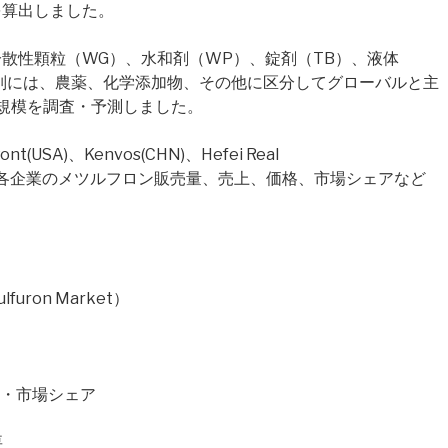
を算出しました。
散性顆粒（WG）、水和剤（WP）、錠剤（TB）、液体
途別には、農薬、化学添加物、その他に区分してグローバルと主
市場規模を調査・予測しました。
A)、Kenvos(CHN)、Hefei Real
どがあり、各企業のメツルフロン販売量、売上、価格、市場シェアなど
uron Market）
価格・市場シェア
要