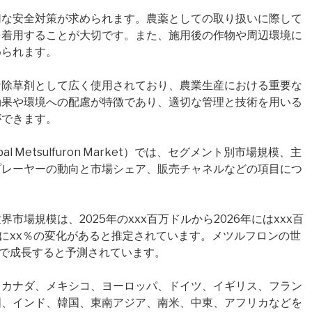
切な安全対策が求められます。農薬としての取り扱いに際して
を着用することが大切です。また、施用後の作物や周辺環境に
められます。
な除草剤として広く使用されており、農業生産における重要な
効果や環境への配慮が特徴であり、適切な管理と技術を用いる
ができます。
 Metsulfuron Market）では、セグメント別市場規模、主
プレーヤーの動向と市場シェア、販売チャネルなどの項目につ
場規模は、2025年のxxx百万ドルから2026年にはxxx百
の間にxx％の変化があると推定されています。メツルフロンの世
率で成長すると予測されています。
、カナダ、メキシコ、ヨーロッパ、ドイツ、イギリス、フラン
国、インド、韓国、東南アジア、南米、中東、アフリカなどを