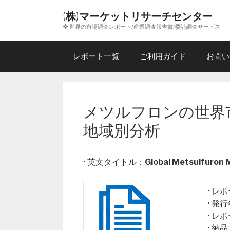
コ
(株)マーケットリサーチセンター
ン
❖ 世界の市場調査レポート/産業調査報告書/委託調査サービス
テ
ン
ツ
レポート一覧
ご利用ガイド
お問い
へ
ス
キ
ッ
メツルフロンの世界市
プ
地域別分析
• 英文タイトル：
Global Metsulfuron
• レ
• 発
• レ
• 納