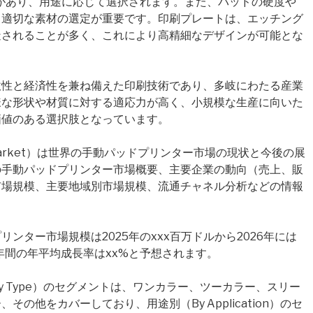
があり、用途に応じて選択されます。また、パッドの硬度や
、適切な素材の選定が重要です。印刷プレートは、エッチング
造されることが多く、これにより高精細なデザインが可能とな
軟性と経済性を兼ね備えた印刷技術であり、多岐にわたる産業
様な形状や材質に対する適応力が高く、小規模な生産に向いた
価値のある選択肢となっています。
inter Market）は世界の手動パッドプリンター市場の現状と今後の展
の手動パッドプリンター市場概要、主要企業の動向（売上、販
市場規模、主要地域別市場規模、流通チャネル分析などの情報
ンター市場規模は2025年のxxx百万ドルから2026年には
年間の年平均成長率はxx%と予想されます。
 Type）のセグメントは、ワンカラー、ツーカラー、スリー
の他をカバーしており、用途別（By Application）のセ