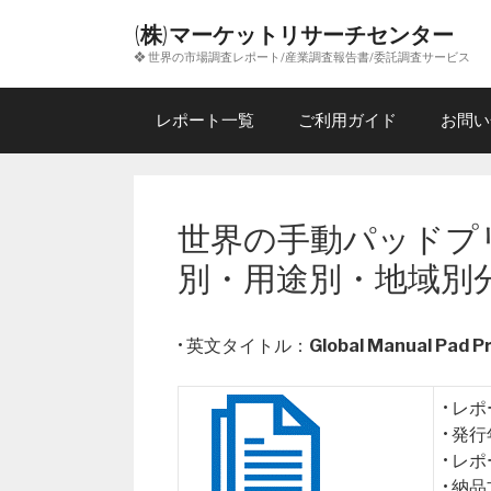
コ
(株)マーケットリサーチセンター
ン
❖ 世界の市場調査レポート/産業調査報告書/委託調査サービス
テ
ン
ツ
レポート一覧
ご利用ガイド
お問い
へ
ス
キ
ッ
世界の手動パッドプ
プ
別・用途別・地域別
• 英文タイトル：
Global Manual Pad P
• レ
• 発
• レ
• 納