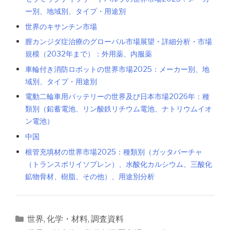
ー別、地域別、タイプ・用途別
世界のキサンチン市場
膣カンジダ症治療のグローバル市場展望・詳細分析・市場
規模（2032年まで）：外用薬、内服薬
車輪付き消防ロボットの世界市場2025：メーカー別、地
域別、タイプ・用途別
電動二輪車用バッテリーの世界及び日本市場2026年：種
類別（鉛蓄電池、リン酸鉄リチウム電池、ナトリウムイオ
ン電池）
中国
根管充填材の世界市場2025：種類別（ガッタパーチャ
（トランスポリイソプレン）、水酸化カルシウム、三酸化
鉱物骨材、樹脂、その他）、用途別分析
カ
世界
,
化学・材料
,
調査資料