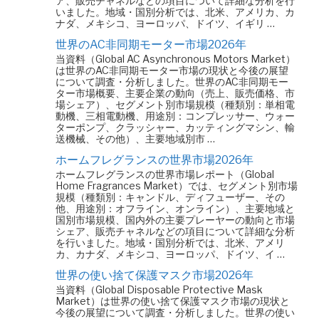
ア、販売チャネルなどの項目について詳細な分析を行
いました。地域・国別分析では、北米、アメリカ、カ
ナダ、メキシコ、ヨーロッパ、ドイツ、イギリ …
世界のAC非同期モーター市場2026年
当資料（Global AC Asynchronous Motors Market）
は世界のAC非同期モーター市場の現状と今後の展望
について調査・分析しました。世界のAC非同期モー
ター市場概要、主要企業の動向（売上、販売価格、市
場シェア）、セグメント別市場規模（種類別：単相電
動機、三相電動機、用途別：コンプレッサー、ウォー
ターポンプ、クラッシャー、カッティングマシン、輸
送機械、その他）、主要地域別市 …
ホームフレグランスの世界市場2026年
ホームフレグランスの世界市場レポート（Global
Home Fragrances Market）では、セグメント別市場
規模（種類別：キャンドル、ディフューザー、その
他、用途別：オフライン、オンライン）、主要地域と
国別市場規模、国内外の主要プレーヤーの動向と市場
シェア、販売チャネルなどの項目について詳細な分析
を行いました。地域・国別分析では、北米、アメリ
カ、カナダ、メキシコ、ヨーロッパ、ドイツ、イ …
世界の使い捨て保護マスク市場2026年
当資料（Global Disposable Protective Mask
Market）は世界の使い捨て保護マスク市場の現状と
今後の展望について調査・分析しました。世界の使い