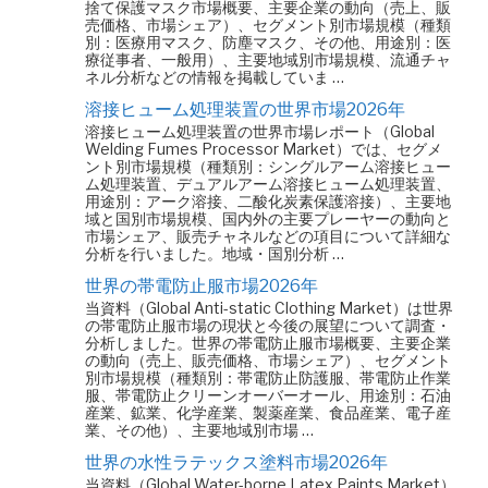
捨て保護マスク市場概要、主要企業の動向（売上、販
売価格、市場シェア）、セグメント別市場規模（種類
別：医療用マスク、防塵マスク、その他、用途別：医
療従事者、一般用）、主要地域別市場規模、流通チャ
ネル分析などの情報を掲載していま …
溶接ヒューム処理装置の世界市場2026年
溶接ヒューム処理装置の世界市場レポート（Global
Welding Fumes Processor Market）では、セグメ
ント別市場規模（種類別：シングルアーム溶接ヒュー
ム処理装置、デュアルアーム溶接ヒューム処理装置、
用途別：アーク溶接、二酸化炭素保護溶接）、主要地
域と国別市場規模、国内外の主要プレーヤーの動向と
市場シェア、販売チャネルなどの項目について詳細な
分析を行いました。地域・国別分析 …
世界の帯電防止服市場2026年
当資料（Global Anti-static Clothing Market）は世界
の帯電防止服市場の現状と今後の展望について調査・
分析しました。世界の帯電防止服市場概要、主要企業
の動向（売上、販売価格、市場シェア）、セグメント
別市場規模（種類別：帯電防止防護服、帯電防止作業
服、帯電防止クリーンオーバーオール、用途別：石油
産業、鉱業、化学産業、製薬産業、食品産業、電子産
業、その他）、主要地域別市場 …
世界の水性ラテックス塗料市場2026年
当資料（Global Water-borne Latex Paints Market）