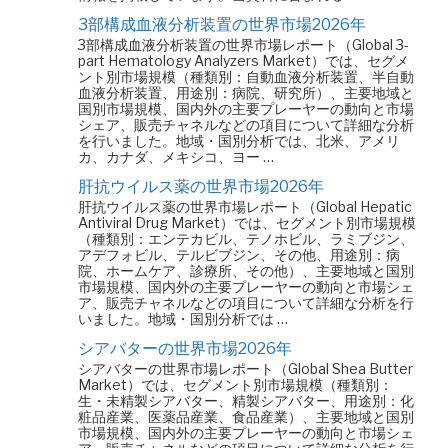
3部構成血液分析装置の世界市場2026年
3部構成血液分析装置の世界市場レポート（Global 3-
part Hematology Analyzers Market）では、セグメ
ント別市場規模（種類別：自動血液分析装置、半自動
血液分析装置、用途別：病院、研究所）、主要地域と
国別市場規模、国内外の主要プレーヤーの動向と市場
シェア、販売チャネルなどの項目について詳細な分析
を行いました。地域・国別分析では、北米、アメリ
カ、カナダ、メキシコ、ヨー …
肝抗ウイルス薬の世界市場2026年
肝抗ウイルス薬の世界市場レポート（Global Hepatic
Antiviral Drug Market）では、セグメント別市場規模
（種類別：エンテカビル、テノホビル、ラミブジン、
アデフォビル、テルビブジン、その他、用途別：病
院、ホームケア、診療所、その他）、主要地域と国別
市場規模、国内外の主要プレーヤーの動向と市場シェ
ア、販売チャネルなどの項目について詳細な分析を行
いました。地域・国別分析では …
シアバターの世界市場2026年
シアバターの世界市場レポート（Global Shea Butter
Market）では、セグメント別市場規模（種類別：
生・未精製シアバター、精製シアバター、用途別：化
粧品産業、医薬品産業、食品産業）、主要地域と国別
市場規模、国内外の主要プレーヤーの動向と市場シェ