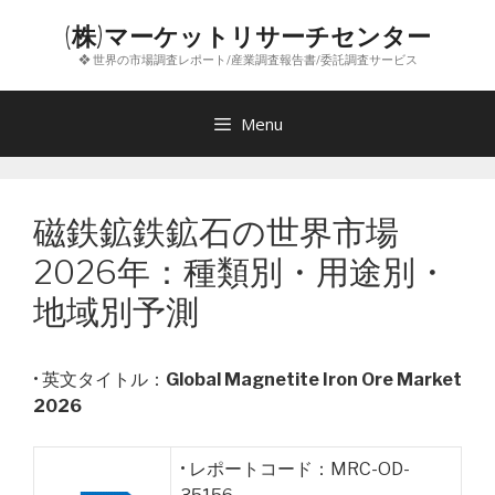
コ
(株)マーケットリサーチセンター
ン
❖ 世界の市場調査レポート/産業調査報告書/委託調査サービス
テ
ン
ツ
Menu
へ
ス
キ
磁鉄鉱鉄鉱石の世界市場
ッ
プ
2026年：種類別・用途別・
地域別予測
• 英文タイトル：
Global Magnetite Iron Ore Market
2026
• レポートコード：MRC-OD-