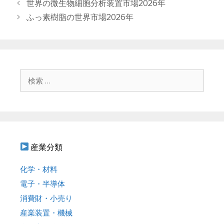
テ
投
世界の微生物細胞分析装置市場2026年
ゴ
稿
ふっ素樹脂の世界市場2026年
リ
ナ
ー
ビ
ゲ
ー
シ
検
ョ
索
ン
:
産業分類
化学・材料
電子・半導体
消費財・小売り
産業装置・機械