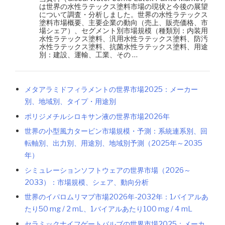
は世界の水性ラテックス塗料市場の現状と今後の展望
について調査・分析しました。世界の水性ラテックス
塗料市場概要、主要企業の動向（売上、販売価格、市
場シェア）、セグメント別市場規模（種類別：内装用
水性ラテックス塗料、汎用水性ラテックス塗料、防汚
水性ラテックス塗料、抗菌水性ラテックス塗料、用途
別：建設、運輸、工業、その …
メタアラミドフィラメントの世界市場2025：メーカー
別、地域別、タイプ・用途別
ポリジメチルシロキサン液の世界市場2026年
世界の小型風力タービン市場規模・予測：系統連系別、回
転軸別、出力別、用途別、地域別予測（2025年～2035
年）
シミュレーションソフトウェアの世界市場（2026～
2033）：市場規模、シェア、動向分析
世界のイパロムリマブ市場2026年-2032年：1バイアルあ
たり50 mg / 2 mL、1バイアルあたり100 mg / 4 mL
セラミックナイフゲートバルブの世界市場2025：メーカ