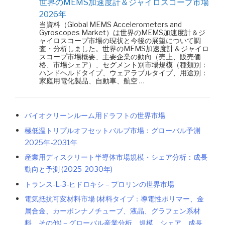
世界のMEMS加速度計＆ジャイロスコープ市場
2026年
当資料（Global MEMS Accelerometers and
Gyroscopes Market）は世界のMEMS加速度計＆ジ
ャイロスコープ市場の現状と今後の展望について調
査・分析しました。世界のMEMS加速度計＆ジャイロ
スコープ市場概要、主要企業の動向（売上、販売価
格、市場シェア）、セグメント別市場規模（種類別：
ハンドヘルドタイプ、ウェアラブルタイプ、用途別：
家庭用電化製品、自動車、航空 …
バイオクリーンルーム用ドラフトの世界市場
極低温トリプルオフセットバルブ市場：グローバル予測
2025年-2031年
産業用ディスクリート半導体市場規模・シェア分析：成長
動向と予測 (2025-2030年)
トランス-L-3-ヒドロキシ – プロリンの世界市場
電気抵抗可変材料市場 (材料タイプ：導電性ポリマー、金
属合金、カーボンナノチューブ、液晶、グラフェン系材
料、その他) – グローバル産業分析、規模、シェア、成長、