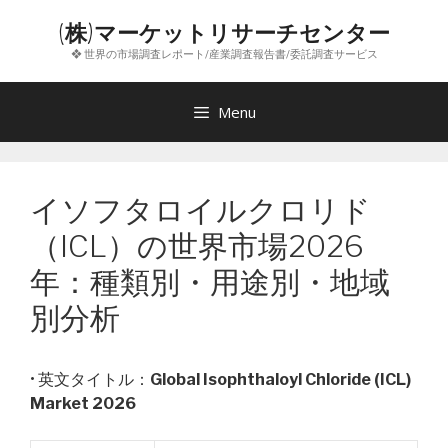
コ
(株)マーケットリサーチセンター
ン
❖ 世界の市場調査レポート/産業調査報告書/委託調査サービス
テ
ン
ツ
Menu
へ
ス
キ
イソフタロイルクロリド
ッ
プ
（ICL）の世界市場2026
年：種類別・用途別・地域
別分析
• 英文タイトル：
Global Isophthaloyl Chloride (ICL)
Market 2026