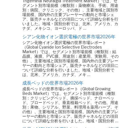
Trigeminal Neuralgia Treatment Market）では、セ
グメント別市場規模（種類別：薬物療法、手術、用途
別：病院、クリニック、その他）、主要地域と国別市
場規模、国内外の主要プレーヤーの動向と市場シェ
ア、販売チャネルなどの項目について詳細な分析を行
いました。地域・国別分析では、北米、アメリカ、カ
ナダ、メキシコ、ヨーロッパ、ド …
シアン化物イオン選択電極の世界市場2026年
シアン化物イオン選択電極の世界市場レポート
（Global Cyanide Ion Selective Electrodes
Market）では、セグメント別市場規模（種類別：結
晶膜、液膜、PVC膜、用途別：産業用、実験用、その
他）、主要地域と国別市場規模、国内外の主要プレー
ヤーの動向と市場シェア、販売チャネルなどの項目に
ついて詳細な分析を行いました。地域・国別分析で
は、北米、アメリカ、カナダ、メキ …
成長ベッドの世界市場2026年
成長ベッドの世界市場レポート（Global Growing
Beds Market）では、セグメント別市場規模（種類
別：クリッピングベッド、摘採ベッド、ナローベッ
ド、ブロードベッド、垂直植栽ベッド、その他、用途
別：果物、シリアル、野菜、料理用＆薬用ハーブ、そ
の他）、主要地域と国別市場規模、国内外の主要プレ
ーヤーの動向と市場シェア、販売チャネルなどの項目
について詳細な分析を行いました。地域・国別分析 …