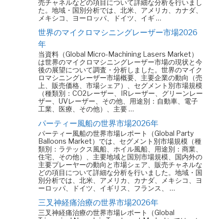
売チャネルなどの項目について詳細な分析を行いまし
た。地域・国別分析では、北米、アメリカ、カナダ、
メキシコ、ヨーロッパ、ドイツ、イギ …
世界のマイクロマシニングレーザー市場2026
年
当資料（Global Micro-Machining Lasers Market）
は世界のマイクロマシニングレーザー市場の現状と今
後の展望について調査・分析しました。世界のマイク
ロマシニングレーザー市場概要、主要企業の動向（売
上、販売価格、市場シェア）、セグメント別市場規模
（種類別：CO2レーザー、IRレーザー、グリーンレー
ザー、UVレーザー、その他、用途別：自動車、電子
工業、医療、その他）、主要 …
パーティー風船の世界市場2026年
パーティー風船の世界市場レポート（Global Party
Balloons Market）では、セグメント別市場規模（種
類別：ラテックス風船、ホイル風船、用途別：商業、
住宅、その他）、主要地域と国別市場規模、国内外の
主要プレーヤーの動向と市場シェア、販売チャネルな
どの項目について詳細な分析を行いました。地域・国
別分析では、北米、アメリカ、カナダ、メキシコ、ヨ
ーロッパ、ドイツ、イギリス、フランス、 …
三叉神経痛治療の世界市場2026年
三叉神経痛治療の世界市場レポート（Global