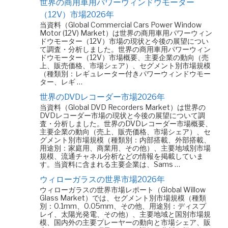
世界の商用車用パワーウィンドウモーター
（12V）市場2026年
当資料（Global Commercial Cars Power Window
Motor (12V) Market）は世界の商用車用パワーウィン
ドウモーター（12V）市場の現状と今後の展望につい
て調査・分析しました。世界の商用車用パワーウィン
ドウモーター（12V）市場概要、主要企業の動向（売
上、販売価格、市場シェア）、セグメント別市場規模
（種類別：レギュレーター付きパワーウィンドウモー
ター、レギ …
世界のDVDレコーダー市場2026年
当資料（Global DVD Recorders Market）は世界の
DVDレコーダー市場の現状と今後の展望について調
査・分析しました。世界のDVDレコーダー市場概要、
主要企業の動向（売上、販売価格、市場シェア）、セ
グメント別市場規模（種類別：内部搭載、外部搭載、
用途別：家庭用、商業用、その他）、主要地域別市場
規模、流通チャネル分析などの情報を掲載していま
す。当資料に含まれる主要企業は、Sams …
ウィローガラスの世界市場2026年
ウィローガラスの世界市場レポート（Global Willow
Glass Market）では、セグメント別市場規模（種類
別：0.1mm、0.05mm、その他、用途別：ディスプ
レイ、太陽光発電、その他）、主要地域と国別市場規
模、国内外の主要プレーヤーの動向と市場シェア、販