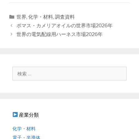
カ
世界
,
化学・材料
,
調査資料
テ
投
ポマス・カメリアオイルの世界市場2026年
ゴ
稿
世界の電気配線用ハーネス市場2026年
リ
ナ
ー
ビ
ゲ
ー
シ
検
ョ
索
ン
:
産業分類
化学・材料
電子・半導体