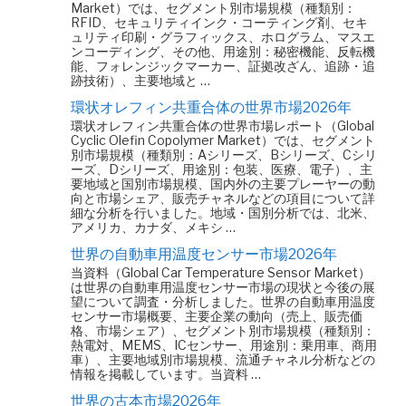
Market）では、セグメント別市場規模（種類別：
RFID、セキュリティインク・コーティング剤、セキ
ュリティ印刷・グラフィックス、ホログラム、マスエ
ンコーディング、その他、用途別：秘密機能、反転機
能、フォレンジックマーカー、証拠改ざん、追跡・追
跡技術）、主要地域と …
環状オレフィン共重合体の世界市場2026年
環状オレフィン共重合体の世界市場レポート（Global
Cyclic Olefin Copolymer Market）では、セグメント
別市場規模（種類別：Aシリーズ、Bシリーズ、Cシリ
ーズ、Dシリーズ、用途別：包装、医療、電子）、主
要地域と国別市場規模、国内外の主要プレーヤーの動
向と市場シェア、販売チャネルなどの項目について詳
細な分析を行いました。地域・国別分析では、北米、
アメリカ、カナダ、メキシ …
世界の自動車用温度センサー市場2026年
当資料（Global Car Temperature Sensor Market）
は世界の自動車用温度センサー市場の現状と今後の展
望について調査・分析しました。世界の自動車用温度
センサー市場概要、主要企業の動向（売上、販売価
格、市場シェア）、セグメント別市場規模（種類別：
熱電対、MEMS、ICセンサー、用途別：乗用車、商用
車）、主要地域別市場規模、流通チャネル分析などの
情報を掲載しています。当資料 …
世界の古本市場2026年