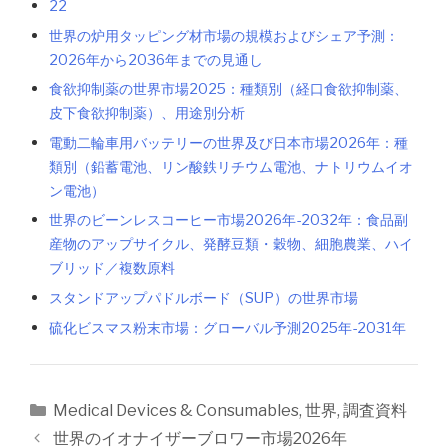
22
世界の炉用タッピング材市場の規模およびシェア予測：
2026年から2036年までの見通し
食欲抑制薬の世界市場2025：種類別（経口食欲抑制薬、
皮下食欲抑制薬）、用途別分析
電動二輪車用バッテリーの世界及び日本市場2026年：種
類別（鉛蓄電池、リン酸鉄リチウム電池、ナトリウムイオ
ン電池）
世界のビーンレスコーヒー市場2026年-2032年：食品副
産物のアップサイクル、発酵豆類・穀物、細胞農業、ハイ
ブリッド／複数原料
スタンドアップパドルボード（SUP）の世界市場
硫化ビスマス粉末市場：グローバル予測2025年-2031年
カ
Medical Devices & Consumables
,
世界
,
調査資料
テ
投
世界のイオナイザーブロワー市場2026年