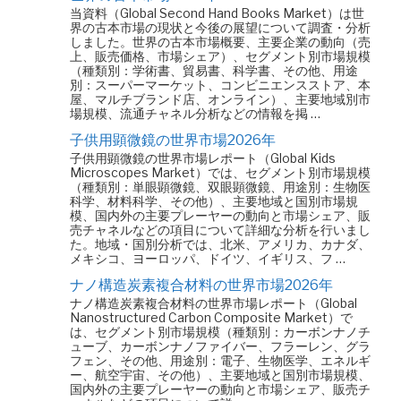
当資料（Global Second Hand Books Market）は世
界の古本市場の現状と今後の展望について調査・分析
しました。世界の古本市場概要、主要企業の動向（売
上、販売価格、市場シェア）、セグメント別市場規模
（種類別：学術書、貿易書、科学書、その他、用途
別：スーパーマーケット、コンビニエンスストア、本
屋、マルチブランド店、オンライン）、主要地域別市
場規模、流通チャネル分析などの情報を掲 …
子供用顕微鏡の世界市場2026年
子供用顕微鏡の世界市場レポート（Global Kids
Microscopes Market）では、セグメント別市場規模
（種類別：単眼顕微鏡、双眼顕微鏡、用途別：生物医
科学、材料科学、その他）、主要地域と国別市場規
模、国内外の主要プレーヤーの動向と市場シェア、販
売チャネルなどの項目について詳細な分析を行いまし
た。地域・国別分析では、北米、アメリカ、カナダ、
メキシコ、ヨーロッパ、ドイツ、イギリス、フ …
ナノ構造炭素複合材料の世界市場2026年
ナノ構造炭素複合材料の世界市場レポート（Global
Nanostructured Carbon Composite Market）で
は、セグメント別市場規模（種類別：カーボンナノチ
ューブ、カーボンナノファイバー、フラーレン、グラ
フェン、その他、用途別：電子、生物医学、エネルギ
ー、航空宇宙、その他）、主要地域と国別市場規模、
国内外の主要プレーヤーの動向と市場シェア、販売チ