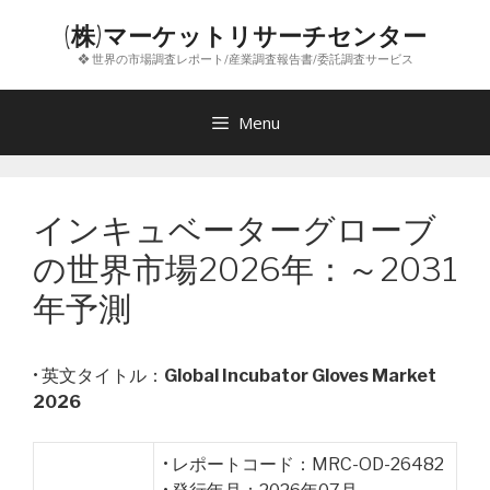
コ
(株)マーケットリサーチセンター
ン
❖ 世界の市場調査レポート/産業調査報告書/委託調査サービス
テ
ン
ツ
Menu
へ
ス
キ
インキュベーターグローブ
ッ
プ
の世界市場2026年：～2031
年予測
• 英文タイトル：
Global Incubator Gloves Market
2026
• レポートコード：MRC-OD-26482