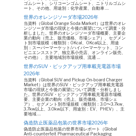
ゴムシート、シリコーンゴムシート、ニトリルゴムシ
ート、その他、用途別：化学産業、自動車 …
世界のオレンジソーダ市場2026年
当資料（Global Orange Soda Market）は世界のオレ
ンジソーダ市場の現状と今後の展望について調査・分
析しました。世界のオレンジソーダ市場概要、主要企
業の動向（売上、販売価格、市場シェア）、セグメン
ト別市場規模（種類別：0Kcal、0Kcal以上、用途
別：スーパーマーケット/ハイパーマーケット、コン
ビニエンスストア、独立系小売店、オンライン販売、
その他）、主要地域別市場規模、流通 …
世界のSUV・ピックアップ用車載充電器市場
2026年
当資料（Global SUV and Pickup On-board Charger
Market）は世界のSUV・ピックアップ用車載充電器
市場の現状と今後の展望について調査・分析しまし
た。世界のSUV・ピックアップ用車載充電器市場概
要、主要企業の動向（売上、販売価格、市場シェ
ア）、セグメント別市場規模（種類別：3.0〜3.7kw、
3.7kw以上、3.0kw以下、用途別：EV、PHEV）、主
要地域 …
偽造防止医薬品包装の世界市場2026年
偽造防止医薬品包装の世界市場レポート（Global
Anti-counterfeit Pharmaceutical Packaging