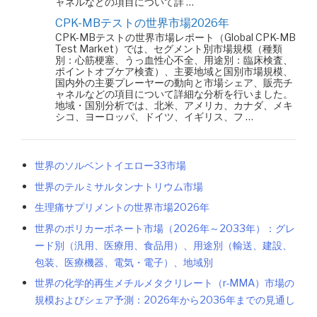
ャネルなどの項目について詳 …
CPK-MBテストの世界市場2026年
CPK-MBテストの世界市場レポート（Global CPK-MB
Test Market）では、セグメント別市場規模（種類
別：心筋梗塞、うっ血性心不全、用途別：臨床検査、
ポイントオブケア検査）、主要地域と国別市場規模、
国内外の主要プレーヤーの動向と市場シェア、販売チ
ャネルなどの項目について詳細な分析を行いました。
地域・国別分析では、北米、アメリカ、カナダ、メキ
シコ、ヨーロッパ、ドイツ、イギリス、フ …
世界のソルベントイエロー33市場
世界のテルミサルタンナトリウム市場
生理痛サプリメントの世界市場2026年
世界のポリカーボネート市場（2026年～2033年）：グレ
ード別（汎用、医療用、食品用）、用途別（輸送、建設、
包装、医療機器、電気・電子）、地域別
世界の化学的再生メチルメタクリレート（r-MMA）市場の
規模およびシェア予測：2026年から2036年までの見通し