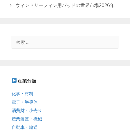
ゴ
稿
ウィンドサーフィン用パッドの世界市場2026年
リ
ナ
ー
ビ
ゲ
ー
シ
検
ョ
索
ン
:
産業分類
化学・材料
電子・半導体
消費財・小売り
産業装置・機械
自動車・輸送