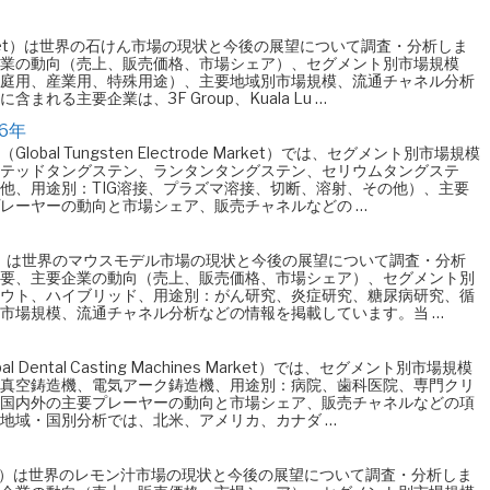
es Market）は世界の石けん市場の現状と今後の展望について調査・分析しま
業の動向（売上、販売価格、市場シェア）、セグメント別市場規模
庭用、産業用、特殊用途）、主要地域別市場規模、流通チャネル分析
れる主要企業は、3F Group、Kuala Lu …
6年
al Tungsten Electrode Market）では、セグメント別市場規模
テッドタングステン、ランタンタングステン、セリウムタングステ
他、用途別：TIG溶接、プラズマ溶接、切断、溶射、その他）、主要
レーヤーの動向と市場シェア、販売チャネルなどの …
 Market）は世界のマウスモデル市場の現状と今後の展望について調査・分析
要、主要企業の動向（売上、販売価格、市場シェア）、セグメント別
ウト、ハイブリッド、用途別：がん研究、炎症研究、糖尿病研究、循
市場規模、流通チャネル分析などの情報を掲載しています。当 …
ental Casting Machines Market）では、セグメント別市場規模
真空鋳造機、電気アーク鋳造機、用途別：病院、歯科医院、専門クリ
国内外の主要プレーヤーの動向と市場シェア、販売チャネルなどの項
地域・国別分析では、北米、アメリカ、カナダ …
e Market）は世界のレモン汁市場の現状と今後の展望について調査・分析しま