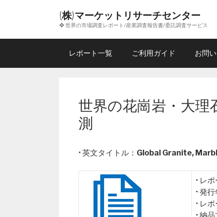
コ
(株)マーケットリサーチセンター
ン
❖ 世界の市場調査レポート/産業調査報告書/委託調査サービス
テ
ン
ツ
レポート一覧
ご利用ガイド
お問い
へ
ス
キ
ッ
世界の花崗岩・大理石
プ
測
• 英文タイトル：
Global Granite, Mar
• レ
• 発
• レ
• 納