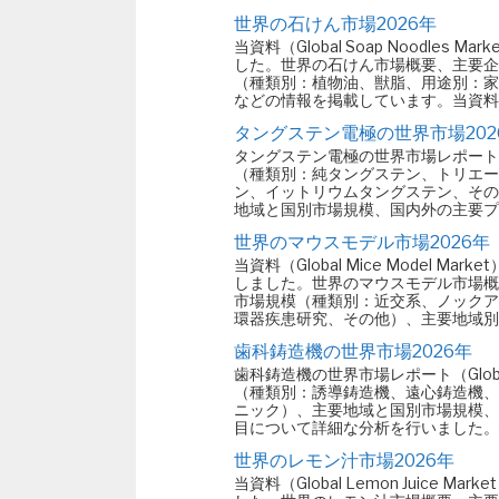
世界の石けん市場2026年
当資料（Global Soap Noodl
した。世界の石けん市場概要、主要企
（種類別：植物油、獣脂、用途別：家
などの情報を掲載しています。当資料に含ま
タングステン電極の世界市場202
タングステン電極の世界市場レポート（Glob
（種類別：純タングステン、トリエー
ン、イットリウムタングステン、その
地域と国別市場規模、国内外の主要プ
世界のマウスモデル市場2026年
当資料（Global Mice Model
しました。世界のマウスモデル市場概
市場規模（種類別：近交系、ノックア
環器疾患研究、その他）、主要地域別
歯科鋳造機の世界市場2026年
歯科鋳造機の世界市場レポート（Global D
（種類別：誘導鋳造機、遠心鋳造機、
ニック）、主要地域と国別市場規模、
目について詳細な分析を行いました。
世界のレモン汁市場2026年
当資料（Global Lemon Juic