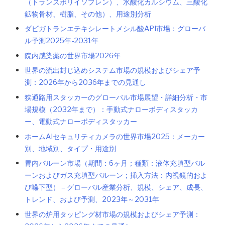
（トランスポリイソプレン）、水酸化カルシウム、三酸化
鉱物骨材、樹脂、その他）、用途別分析
ダビガトランエテキシレートメシル酸API市場：グローバ
ル予測2025年-2031年
院内感染薬の世界市場2026年
世界の流出封じ込めシステム市場の規模およびシェア予
測：2026年から2036年までの見通し
狭通路用スタッカーのグローバル市場展望・詳細分析・市
場規模（2032年まで）：手動式ナローボディスタッカ
ー、電動式ナローボディスタッカー
ホームAIセキュリティカメラの世界市場2025：メーカー
別、地域別、タイプ・用途別
胃内バルーン市場（期間：6ヶ月；種類：液体充填型バル
ーンおよびガス充填型バルーン；挿入方法：内視鏡的およ
び嚥下型） – グローバル産業分析、規模、シェア、成長、
トレンド、および予測、2023年～2031年
世界の炉用タッピング材市場の規模およびシェア予測：