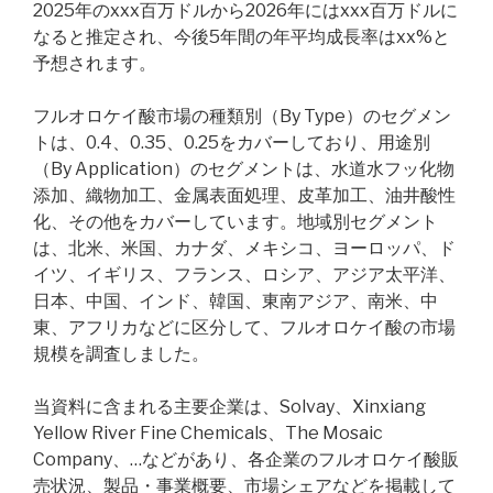
2025年のxxx百万ドルから2026年にはxxx百万ドルに
なると推定され、今後5年間の年平均成長率はxx%と
予想されます。
フルオロケイ酸市場の種類別（By Type）のセグメン
トは、0.4、0.35、0.25をカバーしており、用途別
（By Application）のセグメントは、水道水フッ化物
添加、織物加工、金属表面処理、皮革加工、油井酸性
化、その他をカバーしています。地域別セグメント
は、北米、米国、カナダ、メキシコ、ヨーロッパ、ド
イツ、イギリス、フランス、ロシア、アジア太平洋、
日本、中国、インド、韓国、東南アジア、南米、中
東、アフリカなどに区分して、フルオロケイ酸の市場
規模を調査しました。
当資料に含まれる主要企業は、Solvay、Xinxiang
Yellow River Fine Chemicals、The Mosaic
Company、…などがあり、各企業のフルオロケイ酸販
売状況、製品・事業概要、市場シェアなどを掲載して