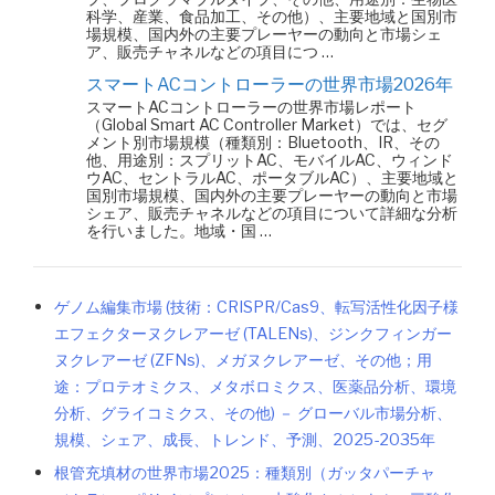
科学、産業、食品加工、その他）、主要地域と国別市
場規模、国内外の主要プレーヤーの動向と市場シェ
ア、販売チャネルなどの項目につ …
スマートACコントローラーの世界市場2026年
スマートACコントローラーの世界市場レポート
（Global Smart AC Controller Market）では、セグ
メント別市場規模（種類別：Bluetooth、IR、その
他、用途別：スプリットAC、モバイルAC、ウィンド
ウAC、セントラルAC、ポータブルAC）、主要地域と
国別市場規模、国内外の主要プレーヤーの動向と市場
シェア、販売チャネルなどの項目について詳細な分析
を行いました。地域・国 …
ゲノム編集市場 (技術：CRISPR/Cas9、転写活性化因子様
エフェクターヌクレアーゼ (TALENs)、ジンクフィンガー
ヌクレアーゼ (ZFNs)、メガヌクレアーゼ、その他；用
途：プロテオミクス、メタボロミクス、医薬品分析、環境
分析、グライコミクス、その他) － グローバル市場分析、
規模、シェア、成長、トレンド、予測、2025-2035年
根管充填材の世界市場2025：種類別（ガッタパーチャ