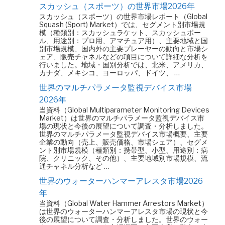
スカッシュ（スポーツ）の世界市場2026年
スカッシュ（スポーツ）の世界市場レポート（Global
Squash (Sport) Market）では、セグメント別市場規
模（種類別：スカッシュラケット、スカッシュボー
ル、用途別：プロ用、アマチュア用）、主要地域と国
別市場規模、国内外の主要プレーヤーの動向と市場シ
ェア、販売チャネルなどの項目について詳細な分析を
行いました。地域・国別分析では、北米、アメリカ、
カナダ、メキシコ、ヨーロッパ、ドイツ、 …
世界のマルチパラメータ監視デバイス市場
2026年
当資料（Global Multiparameter Monitoring Devices
Market）は世界のマルチパラメータ監視デバイス市
場の現状と今後の展望について調査・分析しました。
世界のマルチパラメータ監視デバイス市場概要、主要
企業の動向（売上、販売価格、市場シェア）、セグメ
ント別市場規模（種類別：携帯型、小型、用途別：病
院、クリニック、その他）、主要地域別市場規模、流
通チャネル分析など …
世界のウォーターハンマーアレスタ市場2026
年
当資料（Global Water Hammer Arrestors Market）
は世界のウォーターハンマーアレスタ市場の現状と今
後の展望について調査・分析しました。世界のウォー