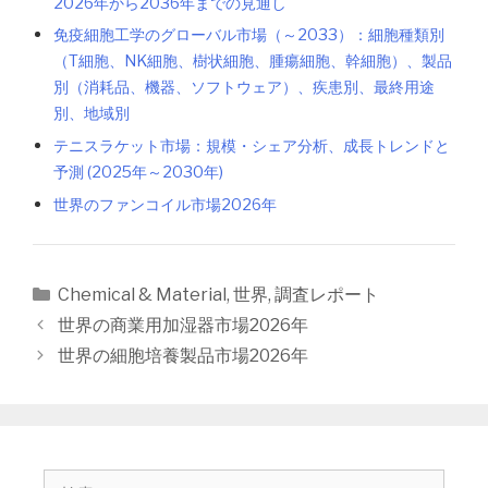
2026年から2036年までの見通し
免疫細胞工学のグローバル市場（～2033）：細胞種類別
（T細胞、NK細胞、樹状細胞、腫瘍細胞、幹細胞）、製品
別（消耗品、機器、ソフトウェア）、疾患別、最終用途
別、地域別
テニスラケット市場：規模・シェア分析、成長トレンドと
予測 (2025年～2030年)
世界のファンコイル市場2026年
カ
Chemical & Material
,
世界
,
調査レポート
テ
投
世界の商業用加湿器市場2026年
ゴ
稿
世界の細胞培養製品市場2026年
リ
ナ
ー
ビ
ゲ
ー
シ
検