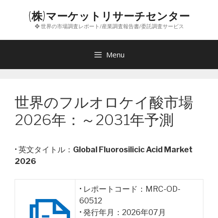
コ
(株)マーケットリサーチセンター
ン
❖ 世界の市場調査レポート/産業調査報告書/委託調査サービス
テ
ン
ツ
Menu
へ
ス
キ
世界のフルオロケイ酸市場
ッ
プ
2026年：～2031年予測
• 英文タイトル：
Global Fluorosilicic Acid Market
2026
• レポートコード：MRC-OD-
60512
• 発行年月：2026年07月