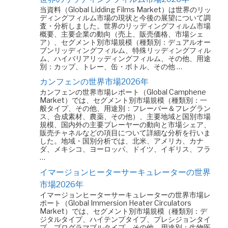
当資料（Global Lidding Films Market）は世界のリッ
ディングフィルム市場の現状と今後の展望について調
査・分析しました。世界のリッディングフィルム市場
概要、主要企業の動向（売上、販売価格、市場シェ
ア）、セグメント別市場規模（種類別：デュアルオー
ブンリッディングフィルム、特殊リッディングフィル
ム、ハイバリアリッディングフィルム、その他、用途
別：カップ、トレー、缶・ボトル、その他 …
カンフェンの世界市場2026年
カンフェンの世界市場レポート（Global Camphene
Market）では、セグメント別市場規模（種類別：一
般タイプ、その他、用途別：フレーバー＆フレグラン
ス、合成素材、農薬、その他）、主要地域と国別市場
規模、国内外の主要プレーヤーの動向と市場シェア、
販売チャネルなどの項目について詳細な分析を行いま
した。地域・国別分析では、北米、アメリカ、カナ
ダ、メキシコ、ヨーロッパ、ドイツ、イギリス、フラ
…
イマージョンヒーターサーキュレーターの世界
市場2026年
イマージョンヒーターサーキュレーターの世界市場レ
ポート（Global Immersion Heater Circulators
Market）では、セグメント別市場規模（種類別：デ
ジタルタイプ、ハイテンプタイプ、プレシジョンタイ
プ、プログラマブルタイプ、その他、用途別：生物医