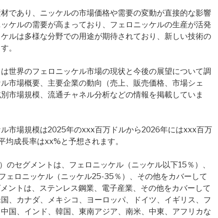
素材であり、ニッケルの市場価格や需要の変動が直接的な影響
ニッケルの需要が高まっており、フェロニッケルの生産が活発
ッケルは多様な分野での用途が期待されており、新しい技術の
ます。
 Market）は世界のフェロニッケル市場の現状と今後の展望について調
ケル市場概要、主要企業の動向（売上、販売価格、市場シェ
域別市場規模、流通チャネル分析などの情報を掲載していま
場規模は2025年のxxx百万ドルから2026年にはxxx百万
平均成長率はxx%と予想されます。
pe）のセグメントは、フェロニッケル（ニッケル以下15％）、
、フェロニッケル（ニッケル25-35％）、その他をカバーして
n）のセグメントは、ステンレス鋼業、電子産業、その他をカバーして
米国、カナダ、メキシコ、ヨーロッパ、ドイツ、イギリス、フ
、中国、インド、韓国、東南アジア、南米、中東、アフリカな