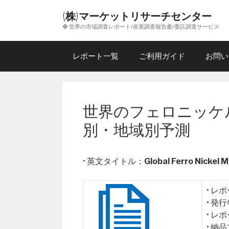
コ
(株)マーケットリサーチセンター
ン
❖ 世界の市場調査レポート/産業調査報告書/委託調査サービス
テ
ン
ツ
レポート一覧
ご利用ガイド
お問い
へ
ス
キ
ッ
世界のフェロニッケル
プ
別・地域別予測
• 英文タイトル：
Global Ferro Nickel 
• レ
• 発
• レ
• 納