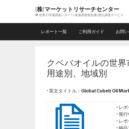
コ
(株)マーケットリサーチセンター
ン
❖ 世界の市場調査レポート/産業調査報告書/委託調査サービス
テ
ン
ツ
レポート一覧
ご利用ガイド
お問い
へ
ス
キ
ッ
クベバオイルの世界市
プ
用途別、地域別
• 英文タイトル：
Global Cubeb Oil Ma
• レ
• 発
• レ
• 納