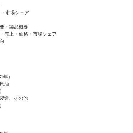
要
価格・市場シェア
企業概要・製品概要
社の販売量・売上・価格・市場シェア
動向
）
31年）
原油
）
水製造、その他
）