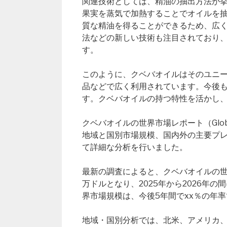
関連技術としては、精油の抽出方法が
果実を蒸気で加熱することでオイルを
質な精油を得ることができるため、広
法などの新しい技術も注目されており
す。
このように、クベバオイルはそのユニ
品などで広く利用されています。今後
す。クベバオイルの持つ特性を活かし
クベバオイルの世界市場レポート（Global
地域と国別市場規模、国内外の主要プ
て詳細な分析を行いました。
最新の調査によると、クベバオイルの世界市
万ドルとなり、2025年から2026年
界市場規模は、今後5年間でxx％の年
地域・国別分析では、北米、アメリカ