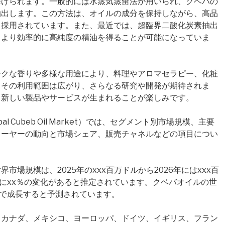
挙げられます。一般的には水蒸気蒸留法が用いられ、クベバの
抽出します。この方法は、オイルの成分を保持しながら、高品
く採用されています。また、最近では、超臨界二酸化炭素抽出
、より効率的に高純度の精油を得ることが可能になっていま
ークな香りや多様な用途により、料理やアロマセラピー、化粧
もその利用範囲は広がり、さらなる研究や開発が期待されま
、新しい製品やサービスが生まれることが楽しみです。
 Cubeb Oil Market）では、セグメント別市場規模、主要
レーヤーの動向と市場シェア、販売チャネルなどの項目につい
場規模は、2025年のxxx百万ドルから2026年にはxxx百
の間にxx％の変化があると推定されています。クベバオイルの世
率で成長すると予測されています。
、カナダ、メキシコ、ヨーロッパ、ドイツ、イギリス、フラン