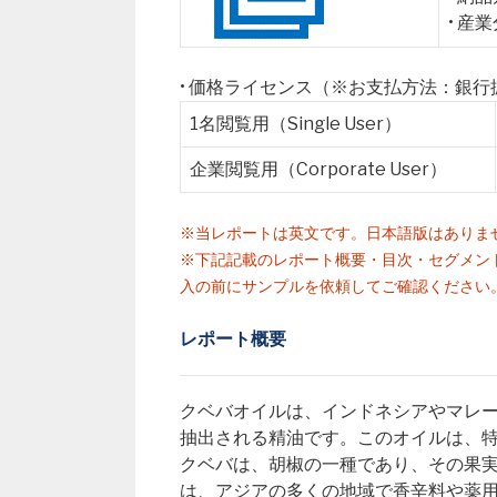
• 産
• 価格ライセンス（※お支払方法：銀
1名閲覧用（Single User）
企業閲覧用（Corporate User）
※当レポートは英文です。日本語版はありま
※下記記載のレポート概要・目次・セグメン
入の前にサンプルを依頼してご確認ください
レポート概要
クベバオイルは、インドネシアやマレーシア
抽出される精油です。このオイルは、
クベバは、胡椒の一種であり、その果
は、アジアの多くの地域で香辛料や薬