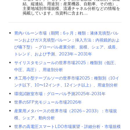
結、縦連結、用途別：産業機器、自動車、その他）、
主要地域別市場規模、流通チャネル分析などの情報を
掲載しています。当資料に含まれ …
胃内バルーン市場（期間：6ヶ月；種類：液体充填型バル
ーンおよびガス充填型バルーン；挿入方法：内視鏡的およ
び嚥下型） – グローバル産業分析、規模、シェア、成長、
トレンド、および予測、2023年～2031年
サイリスタモジュールの世界市場2025：種類別（低圧、
中圧、高圧）、用途別分析
木工用小型テーブルソーの世界市場2025：種類別（10イ
ンチ以下、10〜12インチ、12インチ以上）、用途別分析
環境試験室市場：グローバル予測2025年-2031年
世界のSFP光モジュール市場2026年
産業用メタバースの世界市場（2026～2033）：市場規
模、シェア、動向分析
世界の高電圧スマートLDO市場展望・詳細分析・市場規模