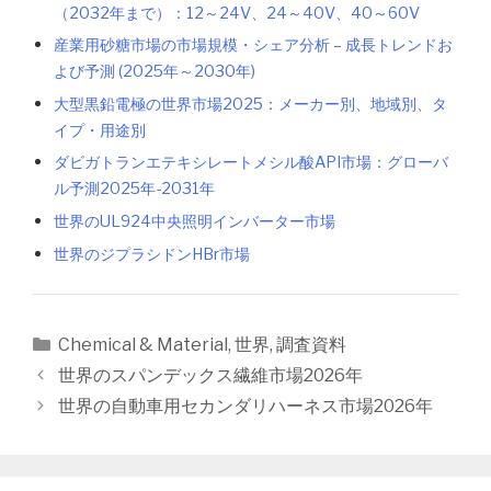
（2032年まで）：12～24V、24～40V、40～60V
産業用砂糖市場の市場規模・シェア分析 – 成長トレンドお
よび予測 (2025年～2030年)
大型黒鉛電極の世界市場2025：メーカー別、地域別、タ
イプ・用途別
ダビガトランエテキシレートメシル酸API市場：グローバ
ル予測2025年-2031年
世界のUL924中央照明インバーター市場
世界のジプラシドンHBr市場
カ
Chemical & Material
,
世界
,
調査資料
テ
投
世界のスパンデックス繊維市場2026年
ゴ
稿
世界の自動車用セカンダリハーネス市場2026年
リ
ナ
ー
ビ
ゲ