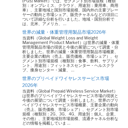
(PGS) Market）では、セグメント別市場規模（種類
別：オンプレミス、クラウド、用途別：乗用車、商用
車）、主要地域と国別市場規模、国内外の主要プレー
ヤーの動向と市場シェア、販売チャネルなどの項目に
ついて詳細な分析を行いました。地域・国別分析で
は、北米、アメリカ、 …
世界の減量・体重管理用製品市場2026年
当資料（Global Weight Loss and Weight
Management Product Market）は世界の減量・体重
管理用製品市場の現状と今後の展望について調査・分
析しました。世界の減量・体重管理用製品市場概要、
主要企業の動向（売上、販売価格、市場シェア）、セ
グメント別市場規模（種類別：食事、飲料、サプリメ
ント、用途別：フィットネスセンター・ヘルスクラ
ブ、痩身センター・減量、 …
世界のプリペイドワイヤレスサービス市場
2026年
当資料（Global Prepaid Wireless Service Market）
は世界のプリペイドワイヤレスサービス市場の現状と
今後の展望について調査・分析しました。世界のプリ
ペイドワイヤレスサービス市場概要、主要企業の動向
（売上、販売価格、市場シェア）、セグメント別市場
規模（種類別：2G、3G、4G、用途別：個人、企業、
その他）、主要地域別市場規模、流通チャネル分析な
どの情報を掲載していま …