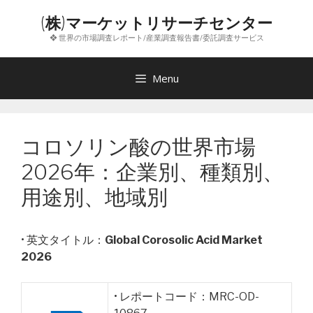
コ
(株)マーケットリサーチセンター
ン
❖ 世界の市場調査レポート/産業調査報告書/委託調査サービス
テ
ン
ツ
Menu
へ
ス
キ
コロソリン酸の世界市場
ッ
プ
2026年：企業別、種類別、
用途別、地域別
• 英文タイトル：
Global Corosolic Acid Market
2026
• レポートコード：MRC-OD-