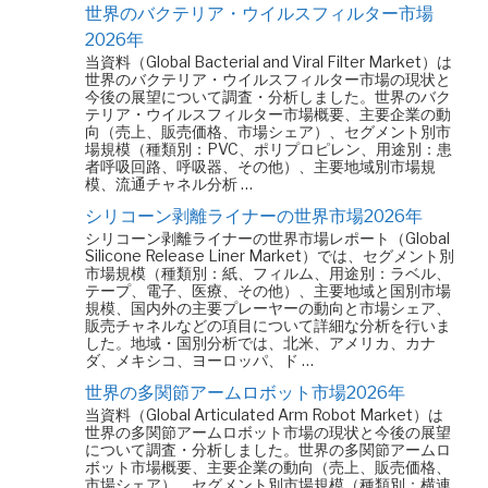
世界のバクテリア・ウイルスフィルター市場
2026年
当資料（Global Bacterial and Viral Filter Market）は
世界のバクテリア・ウイルスフィルター市場の現状と
今後の展望について調査・分析しました。世界のバク
テリア・ウイルスフィルター市場概要、主要企業の動
向（売上、販売価格、市場シェア）、セグメント別市
場規模（種類別：PVC、ポリプロピレン、用途別：患
者呼吸回路、呼吸器、その他）、主要地域別市場規
模、流通チャネル分析 …
シリコーン剥離ライナーの世界市場2026年
シリコーン剥離ライナーの世界市場レポート（Global
Silicone Release Liner Market）では、セグメント別
市場規模（種類別：紙、フィルム、用途別：ラベル、
テープ、電子、医療、その他）、主要地域と国別市場
規模、国内外の主要プレーヤーの動向と市場シェア、
販売チャネルなどの項目について詳細な分析を行いま
した。地域・国別分析では、北米、アメリカ、カナ
ダ、メキシコ、ヨーロッパ、ド …
世界の多関節アームロボット市場2026年
当資料（Global Articulated Arm Robot Market）は
世界の多関節アームロボット市場の現状と今後の展望
について調査・分析しました。世界の多関節アームロ
ボット市場概要、主要企業の動向（売上、販売価格、
市場シェア）、セグメント別市場規模（種類別：横連