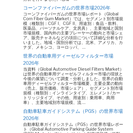
コーンファイバーガムの世界市場2026年
コーンファイバーガムの世界市場レポート（Global
Corn Fiber Gum Market）では、セグメント別市場規
模（種類別：CGF I、CGF II、用途別：食品・飲料、
医薬品、パーソナルケア、文房具）、主要地域と国別
市場規模、国内外の主要プレーヤーの動向と市場シェ
ア、販売チャネルなどの項目について詳細な分析を行
いました。地域・国別分析では、北米、アメリカ、カ
ナダ、メキシコ、ヨーロッパ、 …
世界の自動車用ディーゼルフィルター市場
2026年
当資料（Global Automotive Diesel Filters Market）
は世界の自動車用ディーゼルフィルター市場の現状と
今後の展望について調査・分析しました。世界の自動
車用ディーゼルフィルター市場概要、主要企業の動向
（売上、販売価格、市場シェア）、セグメント別市場
規模（種類別：インラインタイプ、エレメント/カー
トリッジタイプ、その他、用途別：乗用車、商用
車）、主要地域別市場規模、流 …
自動車駐車ガイドシステム（PGS）の世界市場
2026年
自動車駐車ガイドシステム（PGS）の世界市場レポー
ト（Global Automotive Parking Guide System