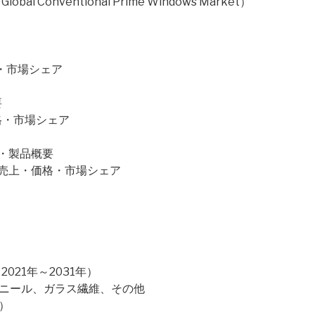
onventional Prime Windows Market）
価格・市場シェア
要
価格・市場シェア
概要・製品概要
販売量・売上・価格・市場シェア
）
21年～2031年）
ビニール、ガラス繊維、その他
）