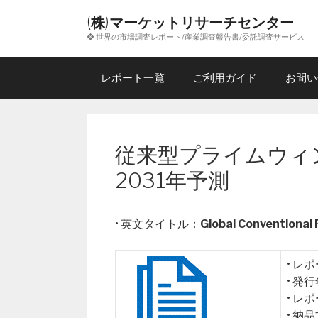
コ
(株)マーケットリサーチセンター
ン
❖ 世界の市場調査レポート/産業調査報告書/委託調査サービス
テ
ン
ツ
レポート一覧
ご利用ガイド
お問い
へ
ス
キ
ッ
従来型プライムウィン
プ
2031年予測
• 英文タイトル：
Global Conventional
• レ
• 発
• レ
• 納