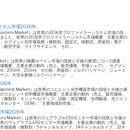
テム市場2026年
ofilers System Market）は世界の3D光学プロファイラーシステム市場の現
ました。世界の3D光学プロファイラーシステム市場概要、主要企業の
、セグメント別市場規模（種類別：固定式、移動式、用途別：電子・
・航空宇宙、ライフサイエンス、その …
tons Market）は世界の無菌カートン市場の現状と今後の展望について調査・
場概要、主要企業の動向（売上、販売価格、市場シェア）、セグメン
0ml、200ml、250ml、その他、用途別：ミルクパッケージ、ジュース
ージ、大豆＆穀物ミルクパッケージ、 …
26年
ical Equipment Market）は世界のコヒレント光学機器市場の現状と今後の展
のコヒレント光学機器市場概要、主要企業の動向（売上、販売価格、
（種類別：モジュール/チップ、試験・測定機器、光増幅器、光スイッ
タセンター、OEM）、主要地域別市場 …
市場2026年
 Monitors Market）は世界のウェアラブルEEGモニター市場の現状と今後の
界のウェアラブルEEGモニター市場概要、主要企業の動向（売上、販
市場規模（種類別：5チャンネルタイプ、14チャンネルタイプ、32チ