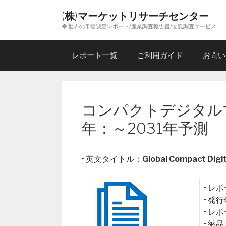
コ
(株)マーケットリサーチセンター
ン
❖ 世界の市場調査レポート/産業調査報告書/委託調査サービス
テ
ン
ツ
レポート一覧
ご利用ガイド
お問い
へ
ス
キ
ッ
コンパクトデジタル
プ
年：～2031年予測
• 英文タイトル：
Global Compact Digi
• レ
• 発
• レ
• 納