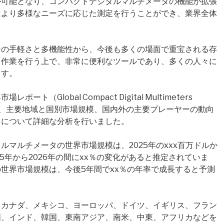
が可能となり、コンパクトデジタルマルチメータの機能が拡張
はより多様なニーズに応じた測定を行うことができ、業界全体
その手軽さと多機能性から、今後も多くの場面で重宝される存
る作業を行う上で、非常に便利なツールであり、多くの人々に
ます。
Global Compact Digital Multimeters
規模、主要地域と国別市場規模、国内外の主要プレーヤーの動向
目について詳細な分析を行いました。
マルチメータの世界市場規模は、2025年のxxx百万ドルか
025年から2026年の間にxx％の変化があると推定されていま
世界市場規模は、今後5年間でxx％の年率で成長すると予測
、カナダ、メキシコ、ヨーロッパ、ドイツ、イギリス、フラン
国、インド、韓国、東南アジア、南米、中東、アフリカなどを