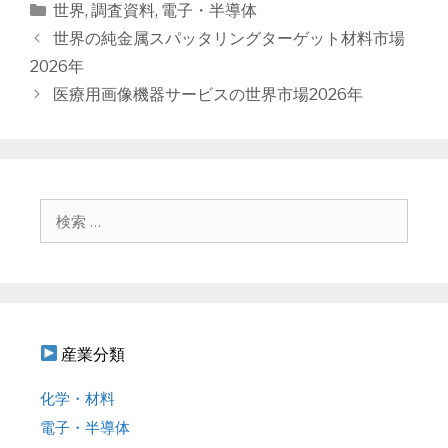
カ
世界
,
調査資料
,
電子・半導体
テ
投
世界の純金属スパッタリングターゲット材料市場
ゴ
稿
2026年
リ
ナ
医療用画像機器サービスの世界市場2026年
ー
ビ
ゲ
ー
シ
ョ
検
ン
索
:
産業分類
化学・材料
電子・半導体