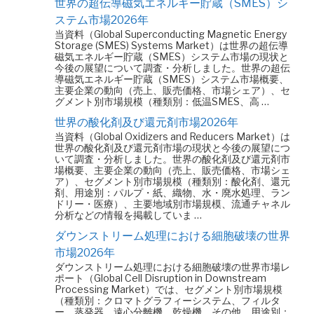
世界の超伝導磁気エネルギー貯蔵（SMES）シ
ステム市場2026年
当資料（Global Superconducting Magnetic Energy
Storage (SMES) Systems Market）は世界の超伝導
磁気エネルギー貯蔵（SMES）システム市場の現状と
今後の展望について調査・分析しました。世界の超伝
導磁気エネルギー貯蔵（SMES）システム市場概要、
主要企業の動向（売上、販売価格、市場シェア）、セ
グメント別市場規模（種類別：低温SMES、高 …
世界の酸化剤及び還元剤市場2026年
当資料（Global Oxidizers and Reducers Market）は
世界の酸化剤及び還元剤市場の現状と今後の展望につ
いて調査・分析しました。世界の酸化剤及び還元剤市
場概要、主要企業の動向（売上、販売価格、市場シェ
ア）、セグメント別市場規模（種類別：酸化剤、還元
剤、用途別：パルプ・紙、織物、水・廃水処理、ラン
ドリー・医療）、主要地域別市場規模、流通チャネル
分析などの情報を掲載していま …
ダウンストリーム処理における細胞破壊の世界
市場2026年
ダウンストリーム処理における細胞破壊の世界市場レ
ポート（Global Cell Disruption in Downstream
Processing Market）では、セグメント別市場規模
（種類別：クロマトグラフィーシステム、フィルタ
ー、蒸発器、遠心分離機、乾燥機、その他、用途別：