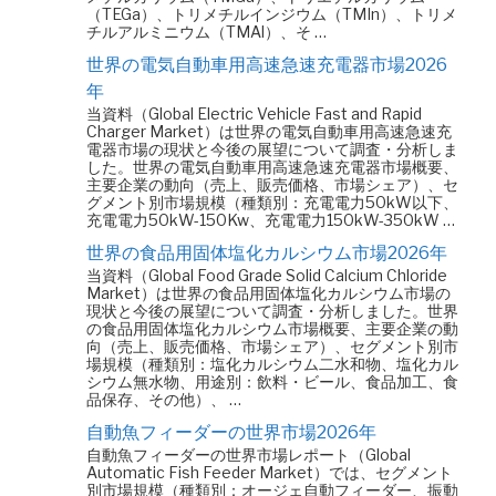
（TEGa）、トリメチルインジウム（TMIn）、トリメ
チルアルミニウム（TMAl）、そ …
世界の電気自動車用高速急速充電器市場2026
年
当資料（Global Electric Vehicle Fast and Rapid
Charger Market）は世界の電気自動車用高速急速充
電器市場の現状と今後の展望について調査・分析しま
した。世界の電気自動車用高速急速充電器市場概要、
主要企業の動向（売上、販売価格、市場シェア）、セ
グメント別市場規模（種類別：充電電力50kW以下、
充電電力50kW-150Kw、充電電力150kW-350kW …
世界の食品用固体塩化カルシウム市場2026年
当資料（Global Food Grade Solid Calcium Chloride
Market）は世界の食品用固体塩化カルシウム市場の
現状と今後の展望について調査・分析しました。世界
の食品用固体塩化カルシウム市場概要、主要企業の動
向（売上、販売価格、市場シェア）、セグメント別市
場規模（種類別：塩化カルシウム二水和物、塩化カル
シウム無水物、用途別：飲料・ビール、食品加工、食
品保存、その他）、 …
自動魚フィーダーの世界市場2026年
自動魚フィーダーの世界市場レポート（Global
Automatic Fish Feeder Market）では、セグメント
別市場規模（種類別：オージェ自動フィーダー、振動