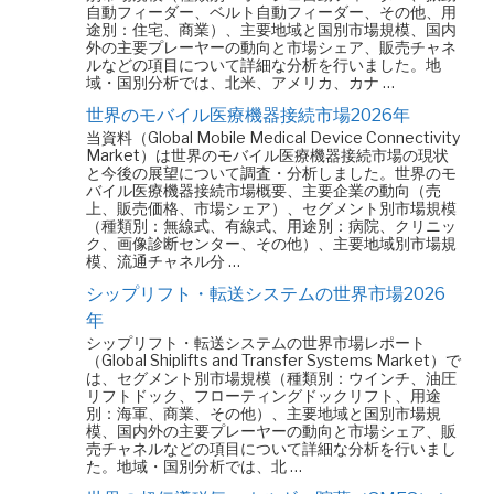
自動フィーダー、ベルト自動フィーダー、その他、用
途別：住宅、商業）、主要地域と国別市場規模、国内
外の主要プレーヤーの動向と市場シェア、販売チャネ
ルなどの項目について詳細な分析を行いました。地
域・国別分析では、北米、アメリカ、カナ …
世界のモバイル医療機器接続市場2026年
当資料（Global Mobile Medical Device Connectivity
Market）は世界のモバイル医療機器接続市場の現状
と今後の展望について調査・分析しました。世界のモ
バイル医療機器接続市場概要、主要企業の動向（売
上、販売価格、市場シェア）、セグメント別市場規模
（種類別：無線式、有線式、用途別：病院、クリニッ
ク、画像診断センター、その他）、主要地域別市場規
模、流通チャネル分 …
シップリフト・転送システムの世界市場2026
年
シップリフト・転送システムの世界市場レポート
（Global Shiplifts and Transfer Systems Market）で
は、セグメント別市場規模（種類別：ウインチ、油圧
リフトドック、フローティングドックリフト、用途
別：海軍、商業、その他）、主要地域と国別市場規
模、国内外の主要プレーヤーの動向と市場シェア、販
売チャネルなどの項目について詳細な分析を行いまし
た。地域・国別分析では、北 …