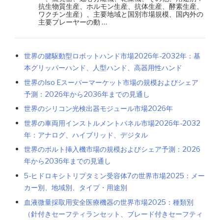
抗生物質生産、ホルモン生産、抗体生産、酵素生産、
ワクチン生産）、主要地域と国別市場規模、国内外の
主要プレーヤーの動 …
世界の腱駆動型ロボットハンド市場2026年-2032年：基
本グリッパーハンド、人型ハンド、高器用性ハンド
世界のIso Eスーパーマーケット市場の規模およびシェア
予測：2026年から2036年までの見通し
世界のシリコン光検出器モジュール市場2026年
世界の車両用インストルメントパネル市場2026年-2032
年：アナログ、ハイブリッド、デジタル
世界のボルト挿入機市場の規模およびシェア予測：2026
年から2036年までの見通し
5-ヒドロキシトリプタミン受容体7の世界市場2025：メー
カー別、地域別、タイプ・用途別
血液微量採取用安全医療機器の世界市場2025：種類別
（針付きセーフティランセット、ブレード付きセーフティ