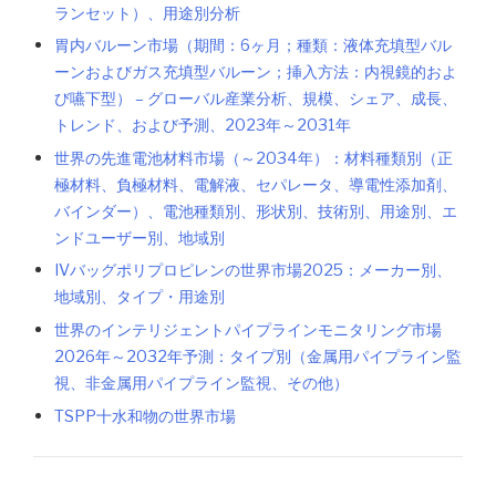
ランセット）、用途別分析
胃内バルーン市場（期間：6ヶ月；種類：液体充填型バル
ーンおよびガス充填型バルーン；挿入方法：内視鏡的およ
び嚥下型） – グローバル産業分析、規模、シェア、成長、
トレンド、および予測、2023年～2031年
世界の先進電池材料市場（～2034年）：材料種類別（正
極材料、負極材料、電解液、セパレータ、導電性添加剤、
バインダー）、電池種類別、形状別、技術別、用途別、エ
ンドユーザー別、地域別
IVバッグポリプロピレンの世界市場2025：メーカー別、
地域別、タイプ・用途別
世界のインテリジェントパイプラインモニタリング市場
2026年～2032年予測：タイプ別（金属用パイプライン監
視、非金属用パイプライン監視、その他）
TSPP十水和物の世界市場