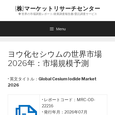
コ
(株)マーケットリサーチセンター
ン
❖ 世界の市場調査レポート/産業調査報告書/委託調査サービス
テ
ン
ツ
Menu
へ
ス
キ
ヨウ化セシウムの世界市場
ッ
プ
2026年：市場規模予測
• 英文タイトル：
Global Cesium Iodide Market
2026
• レポートコード：MRC-OD-
22216
• 発行年月：2026年07月