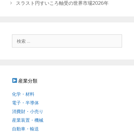
ナ
スラスト円すいころ軸受の世界市場2026年
ー
ビ
ゲ
ー
シ
ョ
検
ン
索
:
産業分類
化学・材料
電子・半導体
消費財・小売り
産業装置・機械
自動車・輸送