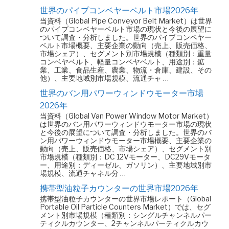
世界のパイプコンベヤーベルト市場2026年
当資料（Global Pipe Conveyor Belt Market）は世界
のパイプコンベヤーベルト市場の現状と今後の展望に
ついて調査・分析しました。世界のパイプコンベヤー
ベルト市場概要、主要企業の動向（売上、販売価格、
市場シェア）、セグメント別市場規模（種類別：重量
コンベヤベルト、軽量コンベヤベルト、用途別：鉱
業、工業、食品生産、農業、物流・倉庫、建設、その
他）、主要地域別市場規模、流通チャ …
世界のバン用パワーウィンドウモーター市場
2026年
当資料（Global Van Power Window Motor Market）
は世界のバン用パワーウィンドウモーター市場の現状
と今後の展望について調査・分析しました。世界のバ
ン用パワーウィンドウモーター市場概要、主要企業の
動向（売上、販売価格、市場シェア）、セグメント別
市場規模（種類別：DC 12Vモーター、DC29Vモータ
ー、用途別：ディーゼル、ガソリン）、主要地域別市
場規模、流通チャネル分 …
携帯型油粒子カウンターの世界市場2026年
携帯型油粒子カウンターの世界市場レポート（Global
Portable Oil Particle Counters Market）では、セグ
メント別市場規模（種類別：シングルチャンネルパー
ティクルカウンター、2チャンネルパーティクルカウ