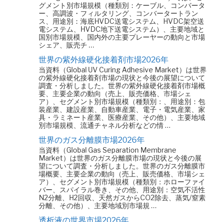
グメント別市場規模（種類別：ケーブル、コンバータ
ー、高調波・フィルタリング、コンバータートラン
ス、用途別：海底HVDC送電システム、HVDC架空送
電システム、HVDC地下送電システム）、主要地域と
国別市場規模、国内外の主要プレーヤーの動向と市場
シェア、販売チ …
世界の紫外線硬化接着剤市場2026年
当資料（Global UV Curing Adhesive Market）は世界
の紫外線硬化接着剤市場の現状と今後の展望について
調査・分析しました。世界の紫外線硬化接着剤市場概
要、主要企業の動向（売上、販売価格、市場シェ
ア）、セグメント別市場規模（種類別：、用途別：包
装産業、建設産業、自動車産業、電子・電気産業、家
具・ラミネート産業、医療産業、その他）、主要地域
別市場規模、流通チャネル分析などの情 …
世界のガス分離膜市場2026年
当資料（Global Gas Separation Membrane
Market）は世界のガス分離膜市場の現状と今後の展
望について調査・分析しました。世界のガス分離膜市
場概要、主要企業の動向（売上、販売価格、市場シェ
ア）、セグメント別市場規模（種類別：ホローファイ
バー、スパイラル巻き、その他、用途別：空気不活性
N2分離、H2回収、天然ガスからCO2除去、蒸気/窒素
分離、その他）、主要地域別市場規 …
透析液の世界市場2026年