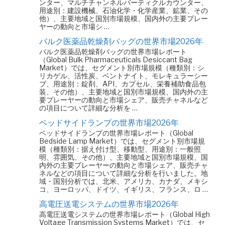
ンター、マルチチャンネルパーティクルカウンター、
用途別：建設機械、石油化学・化学産業、鉱業、その
他）、主要地域と国別市場規模、国内外の主要プレー
ヤーの動向と市場シ …
バルク医薬品乾燥剤バッグの世界市場2026年
バルク医薬品乾燥剤バッグの世界市場レポート
（Global Bulk Pharmaceuticals Desiccant Bag
Market）では、セグメント別市場規模（種類別：シ
リカゲル、活性炭、ベントナイト、モレキュラーシー
ブ、用途別：錠剤、API、カプセル、栄養補助食品包
装、その他）、主要地域と国別市場規模、国内外の主
要プレーヤーの動向と市場シェア、販売チャネルなど
の項目について詳細な分析を …
ベッドサイドランプの世界市場2026年
ベッドサイドランプの世界市場レポート（Global
Bedside Lamp Market）では、セグメント別市場規
模（種類別：据え付け型、移動型、用途別：一般照
明、雰囲気、その他）、主要地域と国別市場規模、国
内外の主要プレーヤーの動向と市場シェア、販売チャ
ネルなどの項目について詳細な分析を行いました。地
域・国別分析では、北米、アメリカ、カナダ、メキシ
コ、ヨーロッパ、ドイツ、イギリス、フランス、ロ …
高電圧送電システムの世界市場2026年
高電圧送電システムの世界市場レポート（Global High
Voltage Transmission Systems Market）では、セ