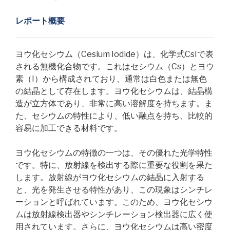
レポート概要
ヨウ化セシウム（Cesium Iodide）は、化学式CsIで表
される無機化合物です。これはセシウム（Cs）とヨウ
素（I）から構成されており、通常は白色または無色
の結晶として存在します。ヨウ化セシウムは、結晶構
造が立方体であり、非常に高い溶解度を持ちます。ま
た、セシウムの特性により、低い融点を持ち、比較的
容易に加工できる材料です。
ヨウ化セシウムの特徴の一つは、その優れた光学特性
です。特に、放射線を検出する際に重要な役割を果た
します。放射線がヨウ化セシウムの結晶に入射する
と、光を発生させる特性があり、この現象はシンチレ
ーションと呼ばれています。このため、ヨウ化セシウ
ムは放射線検出器やシンチレーション検出器に広く使
用されています。さらに、ヨウ化セシウムは高い密度