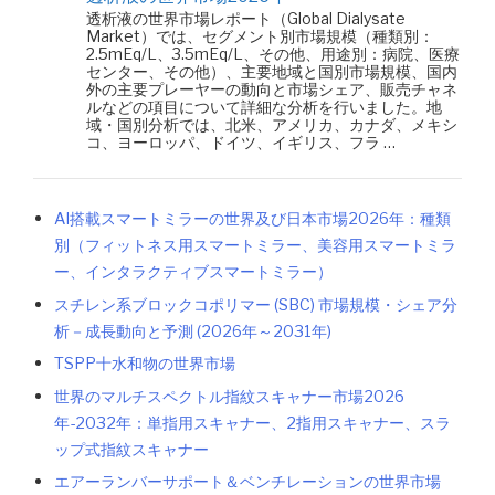
透析液の世界市場レポート（Global Dialysate
Market）では、セグメント別市場規模（種類別：
2.5mEq/L、3.5mEq/L、その他、用途別：病院、医療
センター、その他）、主要地域と国別市場規模、国内
外の主要プレーヤーの動向と市場シェア、販売チャネ
ルなどの項目について詳細な分析を行いました。地
域・国別分析では、北米、アメリカ、カナダ、メキシ
コ、ヨーロッパ、ドイツ、イギリス、フラ …
AI搭載スマートミラーの世界及び日本市場2026年：種類
別（フィットネス用スマートミラー、美容用スマートミラ
ー、インタラクティブスマートミラー）
スチレン系ブロックコポリマー (SBC) 市場規模・シェア分
析－成長動向と予測 (2026年～2031年)
TSPP十水和物の世界市場
世界のマルチスペクトル指紋スキャナー市場2026
年-2032年：単指用スキャナー、2指用スキャナー、スラ
ップ式指紋スキャナー
エアーランバーサポート＆ベンチレーションの世界市場