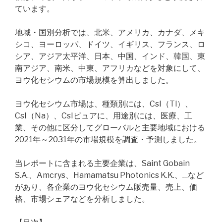
ています。
地域・国別分析では、北米、アメリカ、カナダ、メキ
シコ、ヨーロッパ、ドイツ、イギリス、フランス、ロ
シア、アジア太平洋、日本、中国、インド、韓国、東
南アジア、南米、中東、アフリカなどを対象にして、
ヨウ化セシウムの市場規模を算出しました。
ヨウ化セシウム市場は、種類別には、CsI（Tl）、
CsI（Na）、CsIピュアに、用途別には、医療、工
業、その他に区分してグローバルと主要地域における
2021年～2031年の市場規模を調査・予測しました。
当レポートに含まれる主要企業は、Saint Gobain
S.A.、Amcrys、Hamamatsu Photonics K.K.、…など
があり、各企業のヨウ化セシウム販売量、売上、価
格、市場シェアなどを分析しました。