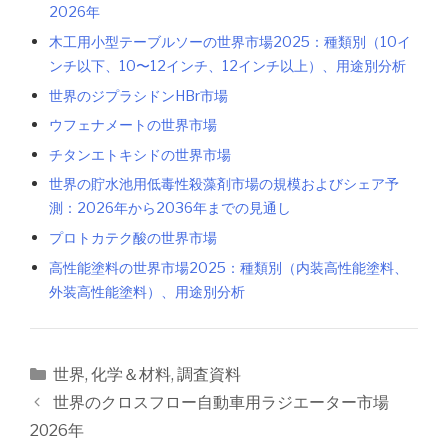
2026年
木工用小型テーブルソーの世界市場2025：種類別（10イ
ンチ以下、10〜12インチ、12インチ以上）、用途別分析
世界のジプラシドンHBr市場
ウフェナメートの世界市場
チタンエトキシドの世界市場
世界の貯水池用低毒性殺藻剤市場の規模およびシェア予
測：2026年から2036年までの見通し
プロトカテク酸の世界市場
高性能塗料の世界市場2025：種類別（内装高性能塗料、
外装高性能塗料）、用途別分析
カ
世界
,
化学＆材料
,
調査資料
テ
投
世界のクロスフロー自動車用ラジエーター市場
ゴ
稿
2026年
リ