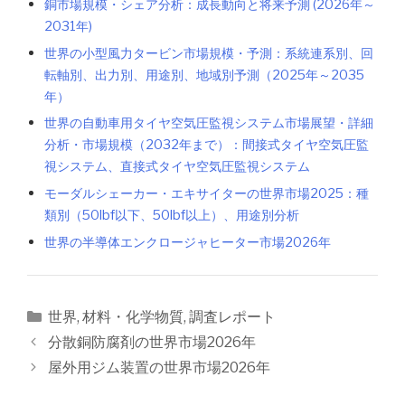
銅市場規模・シェア分析：成長動向と将来予測 (2026年～
2031年)
世界の小型風力タービン市場規模・予測：系統連系別、回
転軸別、出力別、用途別、地域別予測（2025年～2035
年）
世界の自動車用タイヤ空気圧監視システム市場展望・詳細
分析・市場規模（2032年まで）：間接式タイヤ空気圧監
視システム、直接式タイヤ空気圧監視システム
モーダルシェーカー・エキサイターの世界市場2025：種
類別（50lbf以下、50lbf以上）、用途別分析
世界の半導体エンクロージャヒーター市場2026年
カ
世界
,
材料・化学物質
,
調査レポート
テ
投
分散銅防腐剤の世界市場2026年
ゴ
稿
屋外用ジム装置の世界市場2026年
リ
ナ
ー