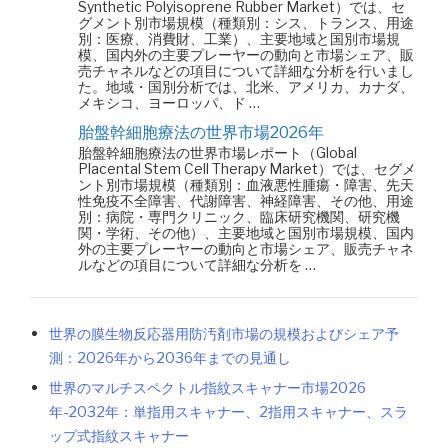
Synthetic Polyisoprene Rubber Market）では、セ
グメント別市場規模（種類別：シス、トランス、用途
別：医療、消費財、工業）、主要地域と国別市場規
模、国内外の主要プレーヤーの動向と市場シェア、販
売チャネルなどの項目について詳細な分析を行いまし
た。地域・国別分析では、北米、アメリカ、カナダ、
メキシコ、ヨーロッパ、ド …
胎盤幹細胞療法の世界市場2026年
胎盤幹細胞療法の世界市場レポート（Global
Placental Stem Cell Therapy Market）では、セグメ
ント別市場規模（種類別：血液悪性腫瘍・障害、先天
性免疫不全障害、代謝障害、神経障害、その他、用途
別：病院・専門クリニック、臨床研究機関、研究機
関・学術、その他）、主要地域と国別市場規模、国内
外の主要プレーヤーの動向と市場シェア、販売チャネ
ルなどの項目について詳細な分析を …
世界の膜生物反応器用防汚剤市場の規模およびシェア予
測：2026年から2036年までの見通し
世界のマルチスペクトル指紋スキャナー市場2026
年-2032年：単指用スキャナー、2指用スキャナー、スラ
ップ式指紋スキャナー