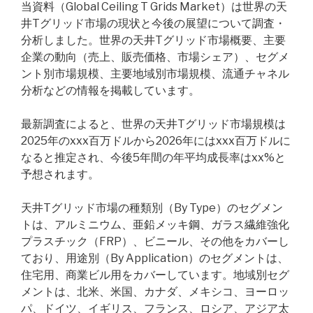
当資料（Global Ceiling T Grids Market）は世界の天
井Tグリッド市場の現状と今後の展望について調査・
分析しました。世界の天井Tグリッド市場概要、主要
企業の動向（売上、販売価格、市場シェア）、セグメ
ント別市場規模、主要地域別市場規模、流通チャネル
分析などの情報を掲載しています。
最新調査によると、世界の天井Tグリッド市場規模は
2025年のxxx百万ドルから2026年にはxxx百万ドルに
なると推定され、今後5年間の年平均成長率はxx%と
予想されます。
天井Tグリッド市場の種類別（By Type）のセグメン
トは、アルミニウム、亜鉛メッキ鋼、ガラス繊維強化
プラスチック（FRP）、ビニール、その他をカバーし
ており、用途別（By Application）のセグメントは、
住宅用、商業ビル用をカバーしています。地域別セグ
メントは、北米、米国、カナダ、メキシコ、ヨーロッ
パ、ドイツ、イギリス、フランス、ロシア、アジア太