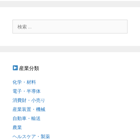
ビ
ゲ
ー
シ
検
ョ
索
ン
:
産業分類
化学・材料
電子・半導体
消費財・小売り
産業装置・機械
自動車・輸送
農業
ヘルスケア・製薬