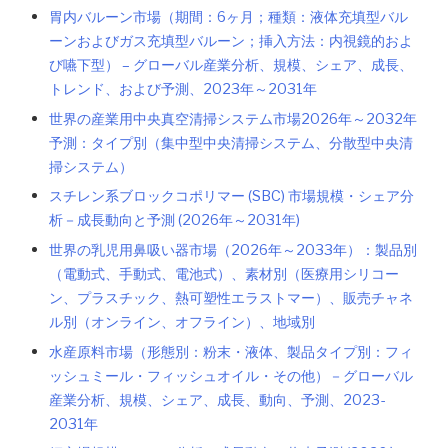
胃内バルーン市場（期間：6ヶ月；種類：液体充填型バル
ーンおよびガス充填型バルーン；挿入方法：内視鏡的およ
び嚥下型） – グローバル産業分析、規模、シェア、成長、
トレンド、および予測、2023年～2031年
世界の産業用中央真空清掃システム市場2026年～2032年
予測：タイプ別（集中型中央清掃システム、分散型中央清
掃システム）
スチレン系ブロックコポリマー (SBC) 市場規模・シェア分
析－成長動向と予測 (2026年～2031年)
世界の乳児用鼻吸い器市場（2026年～2033年）：製品別
（電動式、手動式、電池式）、素材別（医療用シリコー
ン、プラスチック、熱可塑性エラストマー）、販売チャネ
ル別（オンライン、オフライン）、地域別
水産原料市場（形態別：粉末・液体、製品タイプ別：フィ
ッシュミール・フィッシュオイル・その他）－グローバル
産業分析、規模、シェア、成長、動向、予測、2023-
2031年