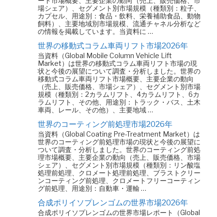
ード市場概要、主要企業の動向（売上、販売価格、市
場シェア）、セグメント別市場規模（種類別：粒子、
カプセル、用途別：食品・飲料、栄養補助食品、動物
飼料）、主要地域別市場規模、流通チャネル分析など
の情報を掲載しています。当資料に …
世界の移動式コラム車両リフト市場2026年
当資料（Global Mobile Column Vehicle Lift
Market）は世界の移動式コラム車両リフト市場の現
状と今後の展望について調査・分析しました。世界の
移動式コラム車両リフト市場概要、主要企業の動向
（売上、販売価格、市場シェア）、セグメント別市場
規模（種類別：2カラムリフト、4カラムリフト、6カ
ラムリフト、その他、用途別：トラック・バス、土木
車両、レール、その他）、主要地域 …
世界のコーティング前処理市場2026年
当資料（Global Coating Pre-Treatment Market）は
世界のコーティング前処理市場の現状と今後の展望に
ついて調査・分析しました。世界のコーティング前処
理市場概要、主要企業の動向（売上、販売価格、市場
シェア）、セグメント別市場規模（種類別：リン酸塩
処理前処理、クロメート処理前処理、ブラストクリー
ンコーティング前処理、クロメートフリーコーティン
グ前処理、用途別：自動車・運輸 …
合成ポリイソプレンゴムの世界市場2026年
合成ポリイソプレンゴムの世界市場レポート（Global