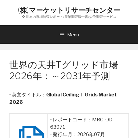
コ
(株)マーケットリサーチセンター
ン
❖ 世界の市場調査レポート/産業調査報告書/委託調査サービス
テ
ン
ツ
Menu
へ
ス
キ
世界の天井Tグリッド市場
ッ
プ
2026年：～2031年予測
• 英文タイトル：
Global Ceiling T Grids Market
2026
• レポートコード：MRC-OD-
63971
• 発行年月：2026年07月