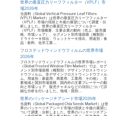
世界の垂直圧力リーフフィルター（VPLF）市
場2026年
当資料（Global Vertical Pressure Leaf Filters
(VPLF) Market）は世界の垂直圧力リーフフィルター
（VPLF）市場の現状と今後の展望について調査・分
析しました。世界の垂直圧力リーフフィルター
（VPLF）市場概要、主要企業の動向（売上、販売価
格、市場シェア）、セグメント別市場規模（種類別：
ドライケーキ排出、ウェットケーキ排出、用途別：食
品・飲料、化学工業 …
フロステッドウィンドウフィルムの世界市場
2026年
フロステッドウィンドウフィルムの世界市場レポート
（Global Frosted Window Film Market）では、セグ
メント別市場規模（種類別：デザインフロストウィン
ドウフィルム、非デザインフロストウィンドウフィル
ム、用途別：家庭用、商業用、工業用、その他）、主
要地域と国別市場規模、国内外の主要プレーヤーの動
向と市場シェア、販売チャネルなどの項目について詳
細な分析を行いました。地域・国別 …
世界のパッケージチアシード市場2026年
当資料（Global Packaged Chia Seeds Market）は世
界のパッケージチアシード市場の現状と今後の展望に
ついて調査・分析しました。世界のパッケージチアシ