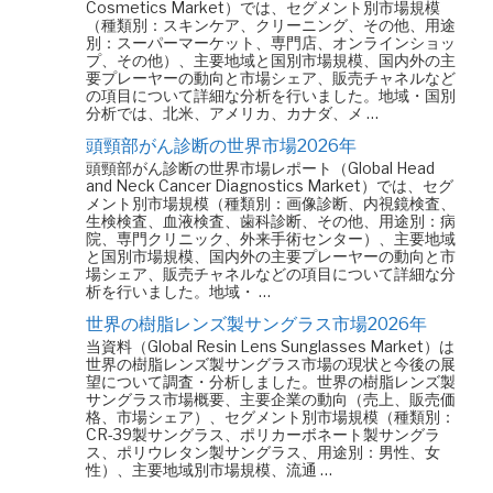
Cosmetics Market）では、セグメント別市場規模
（種類別：スキンケア、クリーニング、その他、用途
別：スーパーマーケット、専門店、オンラインショッ
プ、その他）、主要地域と国別市場規模、国内外の主
要プレーヤーの動向と市場シェア、販売チャネルなど
の項目について詳細な分析を行いました。地域・国別
分析では、北米、アメリカ、カナダ、メ …
頭頸部がん診断の世界市場2026年
頭頸部がん診断の世界市場レポート（Global Head
and Neck Cancer Diagnostics Market）では、セグ
メント別市場規模（種類別：画像診断、内視鏡検査、
生検検査、血液検査、歯科診断、その他、用途別：病
院、専門クリニック、外来手術センター）、主要地域
と国別市場規模、国内外の主要プレーヤーの動向と市
場シェア、販売チャネルなどの項目について詳細な分
析を行いました。地域・ …
世界の樹脂レンズ製サングラス市場2026年
当資料（Global Resin Lens Sunglasses Market）は
世界の樹脂レンズ製サングラス市場の現状と今後の展
望について調査・分析しました。世界の樹脂レンズ製
サングラス市場概要、主要企業の動向（売上、販売価
格、市場シェア）、セグメント別市場規模（種類別：
CR-39製サングラス、ポリカーボネート製サングラ
ス、ポリウレタン製サングラス、用途別：男性、女
性）、主要地域別市場規模、流通 …