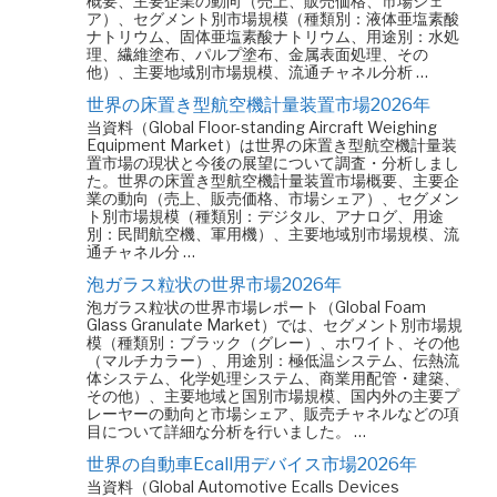
概要、主要企業の動向（売上、販売価格、市場シェ
ア）、セグメント別市場規模（種類別：液体亜塩素酸
ナトリウム、固体亜塩素酸ナトリウム、用途別：水処
理、繊維塗布、パルプ塗布、金属表面処理、その
他）、主要地域別市場規模、流通チャネル分析 …
世界の床置き型航空機計量装置市場2026年
当資料（Global Floor-standing Aircraft Weighing
Equipment Market）は世界の床置き型航空機計量装
置市場の現状と今後の展望について調査・分析しまし
た。世界の床置き型航空機計量装置市場概要、主要企
業の動向（売上、販売価格、市場シェア）、セグメン
ト別市場規模（種類別：デジタル、アナログ、用途
別：民間航空機、軍用機）、主要地域別市場規模、流
通チャネル分 …
泡ガラス粒状の世界市場2026年
泡ガラス粒状の世界市場レポート（Global Foam
Glass Granulate Market）では、セグメント別市場規
模（種類別：ブラック（グレー）、ホワイト、その他
（マルチカラー）、用途別：極低温システム、伝熱流
体システム、化学処理システム、商業用配管・建築、
その他）、主要地域と国別市場規模、国内外の主要プ
レーヤーの動向と市場シェア、販売チャネルなどの項
目について詳細な分析を行いました。 …
世界の自動車Ecall用デバイス市場2026年
当資料（Global Automotive Ecalls Devices