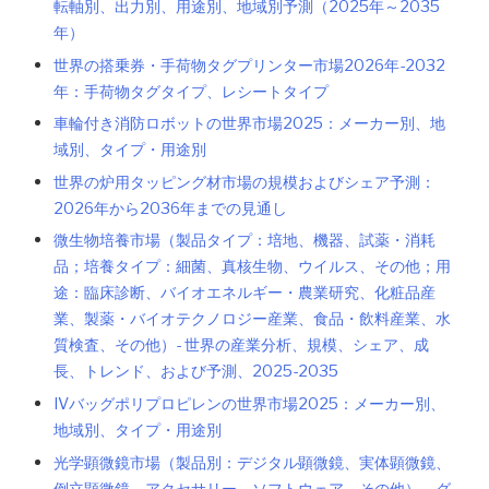
転軸別、出力別、用途別、地域別予測（2025年～2035
年）
世界の搭乗券・手荷物タグプリンター市場2026年-2032
年：手荷物タグタイプ、レシートタイプ
車輪付き消防ロボットの世界市場2025：メーカー別、地
域別、タイプ・用途別
世界の炉用タッピング材市場の規模およびシェア予測：
2026年から2036年までの見通し
微生物培養市場（製品タイプ：培地、機器、試薬・消耗
品；培養タイプ：細菌、真核生物、ウイルス、その他；用
途：臨床診断、バイオエネルギー・農業研究、化粧品産
業、製薬・バイオテクノロジー産業、食品・飲料産業、水
質検査、その他）- 世界の産業分析、規模、シェア、成
長、トレンド、および予測、2025-2035
IVバッグポリプロピレンの世界市場2025：メーカー別、
地域別、タイプ・用途別
光学顕微鏡市場（製品別：デジタル顕微鏡、実体顕微鏡、
倒立顕微鏡、アクセサリー、ソフトウェア、その他）－グ