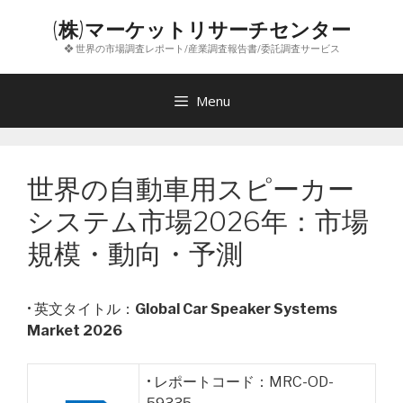
コ
(株)マーケットリサーチセンター
ン
❖ 世界の市場調査レポート/産業調査報告書/委託調査サービス
テ
ン
ツ
Menu
へ
ス
キ
世界の自動車用スピーカー
ッ
プ
システム市場2026年：市場
規模・動向・予測
• 英文タイトル：
Global Car Speaker Systems
Market 2026
• レポートコード：MRC-OD-