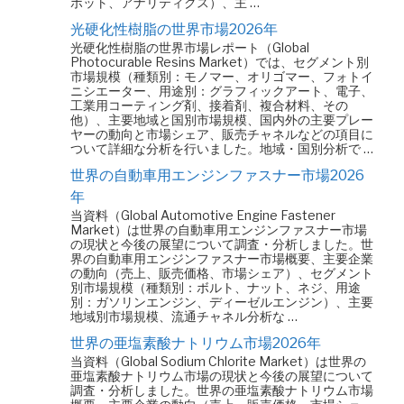
ボット、アナリティクス）、主 …
光硬化性樹脂の世界市場2026年
光硬化性樹脂の世界市場レポート（Global
Photocurable Resins Market）では、セグメント別
市場規模（種類別：モノマー、オリゴマー、フォトイ
ニシエーター、用途別：グラフィックアート、電子、
工業用コーティング剤、接着剤、複合材料、その
他）、主要地域と国別市場規模、国内外の主要プレー
ヤーの動向と市場シェア、販売チャネルなどの項目に
ついて詳細な分析を行いました。地域・国別分析で …
世界の自動車用エンジンファスナー市場2026
年
当資料（Global Automotive Engine Fastener
Market）は世界の自動車用エンジンファスナー市場
の現状と今後の展望について調査・分析しました。世
界の自動車用エンジンファスナー市場概要、主要企業
の動向（売上、販売価格、市場シェア）、セグメント
別市場規模（種類別：ボルト、ナット、ネジ、用途
別：ガソリンエンジン、ディーゼルエンジン）、主要
地域別市場規模、流通チャネル分析な …
世界の亜塩素酸ナトリウム市場2026年
当資料（Global Sodium Chlorite Market）は世界の
亜塩素酸ナトリウム市場の現状と今後の展望について
調査・分析しました。世界の亜塩素酸ナトリウム市場