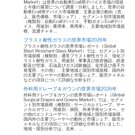
Market）は世界の自動車Ecall用デバイス市場の現状
と今後の展望について調査・分析しました。世界の自
動車Ecall用デバイス市場概要、主要企業の動向（売
上、販売価格、市場シェア）、セグメント別市場規模
（種類別：自動Ecallデバイス、手動ボタンEcallデバ
イス、用途別：乗用車、商用車）、主要地域別市場規
模、流通チャネ …
ブラスト耐性ガラスの世界市場2026年
ブラスト耐性ガラスの世界市場レポート（Global
Blast Resistant Glass Market）では、セグメント別
市場規模（種類別：通常ブラスト耐性ガラス、強化ブ
ラスト耐性ガラス、用途別：軍事及び政府施設、鉄道
駅及び空港、石油及びガス試験施設、化学及び原子力
発電所、その他）、主要地域と国別市場規模、国内外
の主要プレーヤーの動向と市場シェア、販売チャネル
などの項目について詳細な分析を行 …
外科用ドレープ＆ガウンの世界市場2026年
外科用ドレープ＆ガウンの世界市場レポート（Global
Surgical Drapes and Gowns Market）では、セグメ
ント別市場規模（種類別：サージカルドレープ、サー
ジカルガウン、用途別：病院、外来手術センター、そ
の他のエンドユーザー）、主要地域と国別市場規模、
国内外の主要プレーヤーの動向と市場シェア、販売チ
ャネルなどの項目について詳細な分析を行いました。
地域・国別分析では、北米、 …