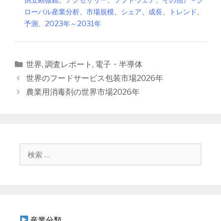
ローバル産業分析、市場規模、シェア、成長、トレンド、
予測、2023年～2031年
カ
世界
,
調査レポート
,
電子・半導体
テ
投
世界のフードサービス包装市場2026年
ゴ
稿
農業用消毒剤の世界市場2026年
リ
ナ
ー
ビ
ゲ
ー
シ
検
ョ
索
ン
:
産業分類