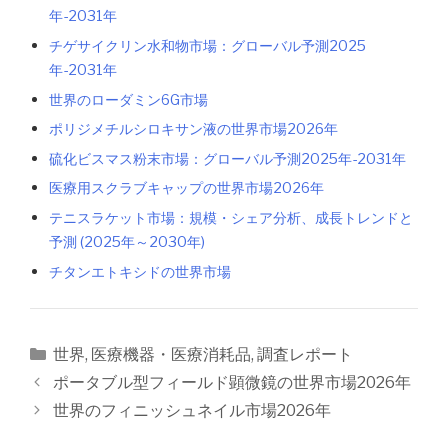
年-2031年
チゲサイクリン水和物市場：グローバル予測2025
年-2031年
世界のローダミン6G市場
ポリジメチルシロキサン液の世界市場2026年
硫化ビスマス粉末市場：グローバル予測2025年-2031年
医療用スクラブキャップの世界市場2026年
テニスラケット市場：規模・シェア分析、成長トレンドと
予測 (2025年～2030年)
チタンエトキシドの世界市場
カ
世界
,
医療機器・医療消耗品
,
調査レポート
テ
投
ポータブル型フィールド顕微鏡の世界市場2026年
ゴ
稿
世界のフィニッシュネイル市場2026年
リ
ナ