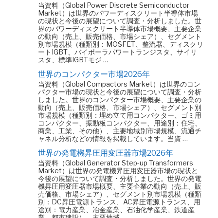
当資料（Global Power Discrete Semiconductor
Market）は世界のパワーディスクリート半導体市場
の現状と今後の展望について調査・分析しました。世
界のパワーディスクリート半導体市場概要、主要企業
の動向（売上、販売価格、市場シェア）、セグメント
別市場規模（種類別：MOSFET、整流器、ディスクリ
ートIGBT、バイポーラパワートランジスタ、サイリ
スタ、標準IGBTモジ …
世界のコンパクター市場2026年
当資料（Global Compactors Market）は世界のコン
パクター市場の現状と今後の展望について調査・分析
しました。世界のコンパクター市場概要、主要企業の
動向（売上、販売価格、市場シェア）、セグメント別
市場規模（種類別：埋め立て用コンパクター、ゴミ用
コンパクター、振動板コンパクター、用途別：住宅、
商業、工業、その他）、主要地域別市場規模、流通チ
ャネル分析などの情報を掲載しています。当資 …
世界の発電機昇圧用変圧器市場2026年
当資料（Global Generator Step-up Transformers
Market）は世界の発電機昇圧用変圧器市場の現状と
今後の展望について調査・分析しました。世界の発電
機昇圧用変圧器市場概要、主要企業の動向（売上、販
売価格、市場シェア）、セグメント別市場規模（種類
別：DC昇圧電源トランス、AC昇圧電源トランス、用
途別：電力産業、冶金産業、石油化学産業、鉄道産
業、都市建設）、主要地域 …