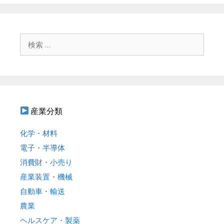
ー
ビ
ゲ
ー
シ
検
ョ
索
ン
:
産業分類
化学・材料
電子・半導体
消費財・小売り
産業装置・機械
自動車・輸送
農業
ヘルスケア・製薬