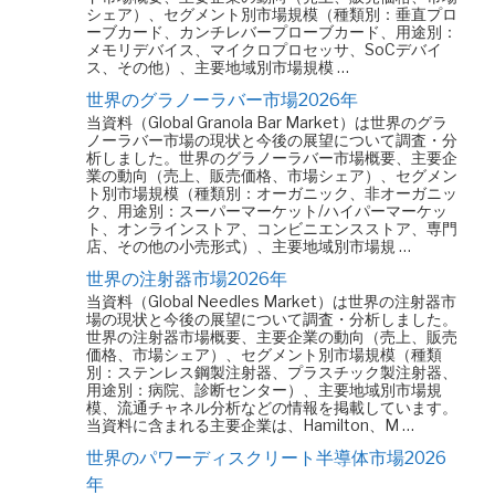
シェア）、セグメント別市場規模（種類別：垂直プロ
ーブカード、カンチレバープローブカード、用途別：
メモリデバイス、マイクロプロセッサ、SoCデバイ
ス、その他）、主要地域別市場規模 …
世界のグラノーラバー市場2026年
当資料（Global Granola Bar Market）は世界のグラ
ノーラバー市場の現状と今後の展望について調査・分
析しました。世界のグラノーラバー市場概要、主要企
業の動向（売上、販売価格、市場シェア）、セグメン
ト別市場規模（種類別：オーガニック、非オーガニッ
ク、用途別：スーパーマーケット/ハイパーマーケッ
ト、オンラインストア、コンビニエンスストア、専門
店、その他の小売形式）、主要地域別市場規 …
世界の注射器市場2026年
当資料（Global Needles Market）は世界の注射器市
場の現状と今後の展望について調査・分析しました。
世界の注射器市場概要、主要企業の動向（売上、販売
価格、市場シェア）、セグメント別市場規模（種類
別：ステンレス鋼製注射器、プラスチック製注射器、
用途別：病院、診断センター）、主要地域別市場規
模、流通チャネル分析などの情報を掲載しています。
当資料に含まれる主要企業は、Hamilton、M …
世界のパワーディスクリート半導体市場2026
年