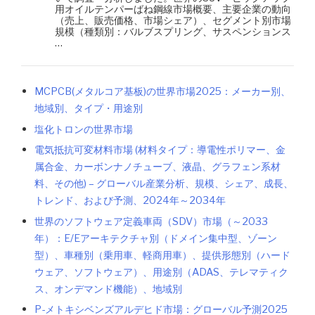
用オイルテンパーばね鋼線市場概要、主要企業の動向
（売上、販売価格、市場シェア）、セグメント別市場
規模（種類別：バルブスプリング、サスペンションス
…
MCPCB(メタルコア基板)の世界市場2025：メーカー別、
地域別、タイプ・用途別
塩化トロンの世界市場
電気抵抗可変材料市場 (材料タイプ：導電性ポリマー、金
属合金、カーボンナノチューブ、液晶、グラフェン系材
料、その他) – グローバル産業分析、規模、シェア、成長、
トレンド、および予測、2024年～2034年
世界のソフトウェア定義車両（SDV）市場（～2033
年）：E/Eアーキテクチャ別（ドメイン集中型、ゾーン
型）、車種別（乗用車、軽商用車）、提供形態別（ハード
ウェア、ソフトウェア）、用途別（ADAS、テレマティク
ス、オンデマンド機能）、地域別
P-メトキシベンズアルデヒド市場：グローバル予測2025