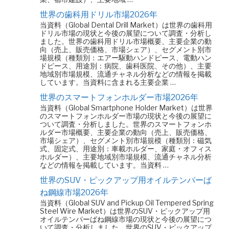
世界の歯科用ドリル市場2026年
当資料（Global Dental Drill Market）は世界の歯科用
ドリル市場の現状と今後の展望について調査・分析し
ました。世界の歯科用ドリル市場概要、主要企業の動
向（売上、販売価格、市場シェア）、セグメント別市
場規模（種類別：エアー駆動ハンドピース、電動ハン
ドピース、用途別：病院、歯科医院、その他）、主要
地域別市場規模、流通チャネル分析などの情報を掲載
しています。当資料に含まれる主要企業 …
世界のスマートフォンホルダー市場2026年
当資料（Global Smartphone Holder Market）は世界
のスマートフォンホルダー市場の現状と今後の展望に
ついて調査・分析しました。世界のスマートフォンホ
ルダー市場概要、主要企業の動向（売上、販売価格、
市場シェア）、セグメント別市場規模（種類別：磁気
式、固定式、用途別：車載ホルダー、家庭・オフィス
ホルダー）、主要地域別市場規模、流通チャネル分析
などの情報を掲載しています。当資料 …
世界のSUV・ピックアップ用オイルテンパーば
ね鋼線市場2026年
当資料（Global SUV and Pickup Oil Tempered Spring
Steel Wire Market）は世界のSUV・ピックアップ用
オイルテンパーばね鋼線市場の現状と今後の展望につ
いて調査・分析しました。世界のSUV・ピックアップ