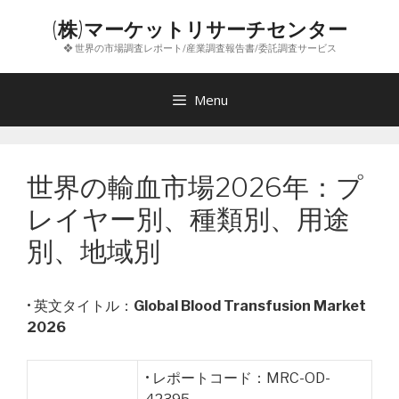
コ
(株)マーケットリサーチセンター
ン
❖ 世界の市場調査レポート/産業調査報告書/委託調査サービス
テ
ン
ツ
Menu
へ
ス
キ
世界の輸血市場2026年：プ
ッ
プ
レイヤー別、種類別、用途
別、地域別
• 英文タイトル：
Global Blood Transfusion Market
2026
• レポートコード：MRC-OD-