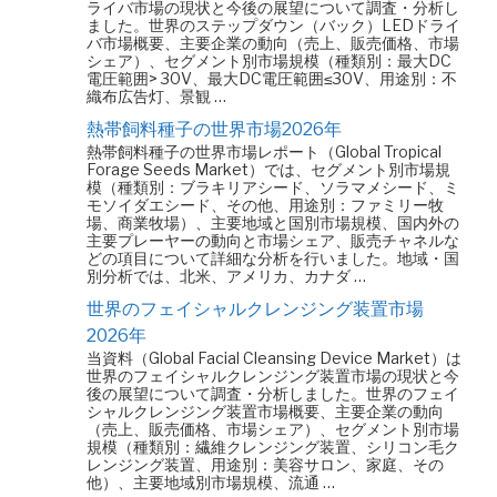
ライバ市場の現状と今後の展望について調査・分析し
ました。世界のステップダウン（バック）LEDドライ
バ市場概要、主要企業の動向（売上、販売価格、市場
シェア）、セグメント別市場規模（種類別：最大DC
電圧範囲> 30V、最大DC電圧範囲≤30V、用途別：不
織布広告灯、景観 …
熱帯飼料種子の世界市場2026年
熱帯飼料種子の世界市場レポート（Global Tropical
Forage Seeds Market）では、セグメント別市場規
模（種類別：ブラキリアシード、ソラマメシード、ミ
モソイダエシード、その他、用途別：ファミリー牧
場、商業牧場）、主要地域と国別市場規模、国内外の
主要プレーヤーの動向と市場シェア、販売チャネルな
どの項目について詳細な分析を行いました。地域・国
別分析では、北米、アメリカ、カナダ …
世界のフェイシャルクレンジング装置市場
2026年
当資料（Global Facial Cleansing Device Market）は
世界のフェイシャルクレンジング装置市場の現状と今
後の展望について調査・分析しました。世界のフェイ
シャルクレンジング装置市場概要、主要企業の動向
（売上、販売価格、市場シェア）、セグメント別市場
規模（種類別：繊維クレンジング装置、シリコン毛ク
レンジング装置、用途別：美容サロン、家庭、その
他）、主要地域別市場規模、流通 …