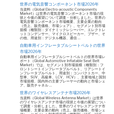
世界の電気音響コンポーネント市場2026年
当資料（Global Electro-acoustic Components
Market）は世界の電気音響コンポーネント市場の現
状と今後の展望について調査・分析しました。世界の
電気音響コンポーネント市場概要、主要企業の動向
（売上、販売価格、市場シェア）、セグメント別市場
規模（種類別：ダイナミックレシーバー、エレクトレ
ットコンデンサー、マイクロスピーカー、ブザー、そ
の他、用途別：デジタル機器、通信 …
自動車用インフレータブルシートベルトの世界
市場2026年
自動車用インフレータブルシートベルトの世界市場レ
ポート（Global Automotive Inflatable Seat Belt
Market）では、セグメント別市場規模（種類別：フ
ロントシートインフレータブルベルト、リアシートイ
ンフレータブルベルト、用途別：コンパクトカー、中
型車、SUV、高級車、LCV、HCV）、主要地域と国別
市場規模、国内外の主要プレーヤーの動向と市場シェ
ア、販売チャネル …
世界のワイヤレスアンテナ市場2026年
当資料（Global Wireless Antenna Market）は世界
のワイヤレスアンテナ市場の現状と今後の展望につい
て調査・分析しました。世界のワイヤレスアンテナ市
場概要、主要企業の動向（売上、販売価格、市場シェ