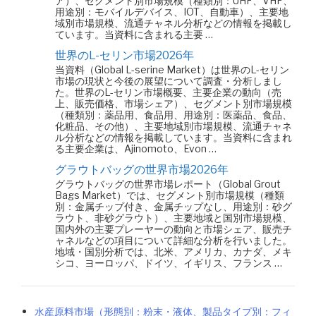
ア）、セグメント別市場規模（種類別：UHF、VHF、
用途別：モバイルデバイス、IOT、自動車）、主要地
域別市場規模、流通チャネル分析などの情報を掲載し
ています。当資料に含まれる主要 …
世界のL-セリン市場2026年
当資料（Global L-serine Market）は世界のL-セリン
市場の現状と今後の展望について調査・分析しまし
た。世界のL-セリン市場概要、主要企業の動向（売
上、販売価格、市場シェア）、セグメント別市場規模
（種類別：薬品用、食品用、用途別：医薬品、食品、
化粧品、その他）、主要地域別市場規模、流通チャネ
ル分析などの情報を掲載しています。当資料に含まれ
る主要企業は、Ajinomoto、Evon …
グラウトバッグの世界市場2026年
グラウトバッグの世界市場レポート（Global Grout
Bags Market）では、セグメント別市場規模（種類
別：金属チップ付き、金属チップなし、用途別：砂グ
ラウト、非砂グラウト）、主要地域と国別市場規模、
国内外の主要プレーヤーの動向と市場シェア、販売チ
ャネルなどの項目について詳細な分析を行いました。
地域・国別分析では、北米、アメリカ、カナダ、メキ
シコ、ヨーロッパ、ドイツ、イギリス、フランス …
水産原料市場（形態別：粉末・液体、製品タイプ別：フィ