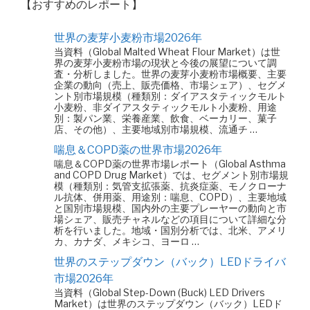
【おすすめのレポート】
世界の麦芽小麦粉市場2026年
当資料（Global Malted Wheat Flour Market）は世
界の麦芽小麦粉市場の現状と今後の展望について調
査・分析しました。世界の麦芽小麦粉市場概要、主要
企業の動向（売上、販売価格、市場シェア）、セグメ
ント別市場規模（種類別：ダイアスタティックモルト
小麦粉、非ダイアスタティックモルト小麦粉、用途
別：製パン業、栄養産業、飲食、ベーカリー、菓子
店、その他）、主要地域別市場規模、流通チ …
喘息＆COPD薬の世界市場2026年
喘息＆COPD薬の世界市場レポート（Global Asthma
and COPD Drug Market）では、セグメント別市場規
模（種類別：気管支拡張薬、抗炎症薬、モノクローナ
ル抗体、併用薬、用途別：喘息、COPD）、主要地域
と国別市場規模、国内外の主要プレーヤーの動向と市
場シェア、販売チャネルなどの項目について詳細な分
析を行いました。地域・国別分析では、北米、アメリ
カ、カナダ、メキシコ、ヨーロ …
世界のステップダウン（バック）LEDドライバ
市場2026年
当資料（Global Step-Down (Buck) LED Drivers
Market）は世界のステップダウン（バック）LEDド