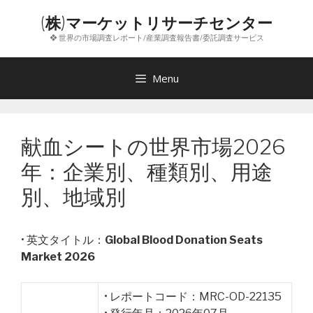
コ
(株)マーケットリサーチセンター
ン
❖ 世界の市場調査レポート/産業調査報告書/委託調査サービス
テ
ン
ツ
Menu
へ
ス
キ
献血シートの世界市場2026
ッ
プ
年：企業別、種類別、用途
別、地域別
• 英文タイトル：
Global Blood Donation Seats
Market 2026
• レポートコード：MRC-OD-22135