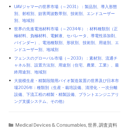
UAVジャマーの世界市場（～2031）：製品別、導入形態
別、射程別、妨害周波数帯別、技術別、エンドユーザー
別、地域別
世界の先進電池材料市場（～2034年）：材料種類別（正
極材料、負極材料、電解液、セパレータ、導電性添加剤、
バインダー）、電池種類別、形状別、技術別、用途別、エ
ンドユーザー別、地域別
フェンスのグローバル市場（～2033）：素材別、流通チ
ャネル別、設置方法別、用途別（住宅、農業、工業）、最
終用途別、地域別
大規模生産・精製段階用バイオ製造装置の世界及び日本市
場2026年：種類別（生産・栽培設備、清澄化・一次分離
設備、下流工程の精製・精製設備、プラントエンジニアリ
ング支援システム、その他）
カ
Medical Devices & Consumables
,
世界
,
調査資料