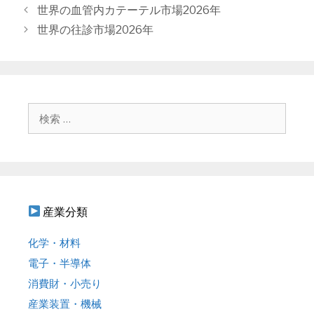
テ
投
世界の血管内カテーテル市場2026年
ゴ
稿
世界の往診市場2026年
リ
ナ
ー
ビ
ゲ
ー
シ
検
ョ
索
ン
:
産業分類
化学・材料
電子・半導体
消費財・小売り
産業装置・機械