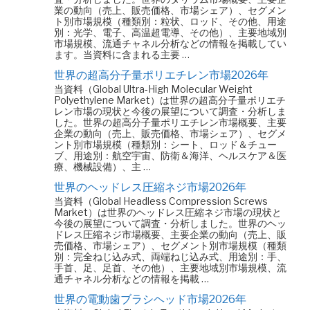
業の動向（売上、販売価格、市場シェア）、セグメン
ト別市場規模（種類別：粒状、ロッド、その他、用途
別：光学、電子、高温超電導、その他）、主要地域別
市場規模、流通チャネル分析などの情報を掲載してい
ます。当資料に含まれる主要 …
世界の超高分子量ポリエチレン市場2026年
当資料（Global Ultra-High Molecular Weight
Polyethylene Market）は世界の超高分子量ポリエチ
レン市場の現状と今後の展望について調査・分析しま
した。世界の超高分子量ポリエチレン市場概要、主要
企業の動向（売上、販売価格、市場シェア）、セグメ
ント別市場規模（種類別：シート、ロッド＆チュー
ブ、用途別：航空宇宙、防衛＆海洋、ヘルスケア＆医
療、機械設備）、主 …
世界のヘッドレス圧縮ネジ市場2026年
当資料（Global Headless Compression Screws
Market）は世界のヘッドレス圧縮ネジ市場の現状と
今後の展望について調査・分析しました。世界のヘッ
ドレス圧縮ネジ市場概要、主要企業の動向（売上、販
売価格、市場シェア）、セグメント別市場規模（種類
別：完全ねじ込み式、両端ねじ込み式、用途別：手、
手首、足、足首、その他）、主要地域別市場規模、流
通チャネル分析などの情報を掲載 …
世界の電動歯ブラシヘッド市場2026年