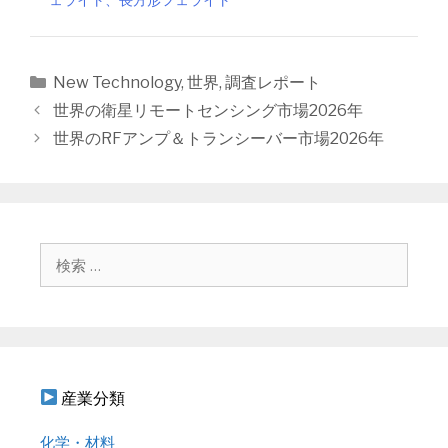
カ
New Technology
,
世界
,
調査レポート
テ
投
世界の衛星リモートセンシング市場2026年
ゴ
稿
世界のRFアンプ＆トランシーバー市場2026年
リ
ナ
ー
ビ
ゲ
ー
シ
検
ョ
索
ン
:
産業分類
化学・材料