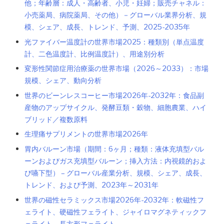
他；年齢層：成人・高齢者、小児・妊婦；販売チャネル：
小売薬局、病院薬局、その他）－グローバル業界分析、規
模、シェア、成長、トレンド、予測、2025-2035年
光ファイバー温度計の世界市場2025：種類別（単点温度
計、二色温度計、比例温度計）、用途別分析
変形性関節症用治療薬の世界市場（2026～2033）：市場
規模、シェア、動向分析
世界のビーンレスコーヒー市場2026年-2032年：食品副
産物のアップサイクル、発酵豆類・穀物、細胞農業、ハイ
ブリッド／複数原料
生理痛サプリメントの世界市場2026年
胃内バルーン市場（期間：6ヶ月；種類：液体充填型バル
ーンおよびガス充填型バルーン；挿入方法：内視鏡的およ
び嚥下型） – グローバル産業分析、規模、シェア、成長、
トレンド、および予測、2023年～2031年
世界の磁性セラミックス市場2026年-2032年：軟磁性フ
ェライト、硬磁性フェライト、ジャイロマグネティックフ
ェライト、長方形フェライト