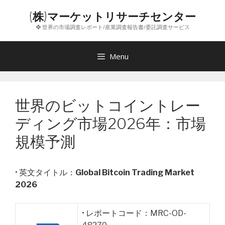
コ
(株)マーケットリサーチセンター
ン
❖ 世界の市場調査レポート/産業調査報告書/委託調査サービス
テ
ン
ツ
Menu
へ
ス
キ
世界のビットコイントレー
ッ
プ
ディング市場2026年：市場
規模予測
• 英文タイトル：
Global Bitcoin Trading Market
2026
• レポートコード：MRC-OD-