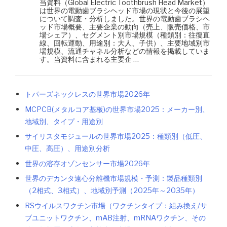
当資料（Global Electric Toothbrush Head Market）
は世界の電動歯ブラシヘッド市場の現状と今後の展望
について調査・分析しました。世界の電動歯ブラシヘ
ッド市場概要、主要企業の動向（売上、販売価格、市
場シェア）、セグメント別市場規模（種類別：往復直
線、回転運動、用途別：大人、子供）、主要地域別市
場規模、流通チャネル分析などの情報を掲載していま
す。当資料に含まれる主要企 …
トパーズネックレスの世界市場2026年
MCPCB(メタルコア基板)の世界市場2025：メーカー別、
地域別、タイプ・用途別
サイリスタモジュールの世界市場2025：種類別（低圧、
中圧、高圧）、用途別分析
世界の溶存オゾンセンサー市場2026年
世界のデカンタ遠心分離機市場規模・予測：製品種類別
（2相式、3相式）、地域別予測（2025年～2035年）
RSウイルスワクチン市場（ワクチンタイプ：組み換え/サ
ブユニットワクチン、mAB注射、mRNAワクチン、その