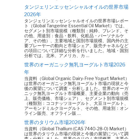
タンジェリンエッセンシャルオイルの世界市場
2026年
タンジェリンエッセンシャルオイルの世界市場レポー
ト（Global Tangerine Essential Oil Market）では、
セグメント別市場規模（種類別：純粋、ブレンド、そ
の他、用途別：食品・飲料、化粧品・パーソナルケ
ア、その他）、主要地域と国別市場規模、国内外の主
要プレーヤーの動向と市場シェア、販売チャネルなど
の項目について詳細な分析を行いました。地域・国別
分析では、北米、アメリカ、カ …
世界のオーガニック無乳ヨーグルト市場2026
年
当資料（Global Organic Dairy-Free Yogurt Market）
は世界のオーガニック無乳ヨーグルト市場の現状と今
後の展望について調査・分析しました。世界のオーガ
ニック無乳ヨーグルト市場概要、主要企業の動向（売
上、販売価格、市場シェア）、セグメント別市場規模
（種類別：ココナッツヨーグルト、大豆ヨーグルト、
アーモンドミルクヨーグルト、その他、用途別：オン
ライン販売、オフライン販 …
世界のタリウム市場2026年
当資料（Global Thallium (CAS 7440-28-0) Market）
は世界のタリウム市場の現状と今後の展望について調
査・分析しました。世界のタリウム市場概要、主要企