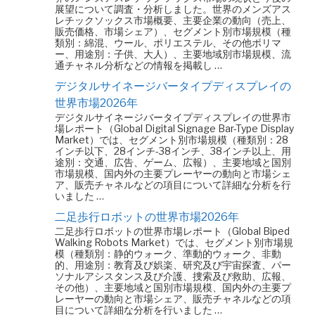
展望について調査・分析しました。世界のメンズアス
レチックソックス市場概要、主要企業の動向（売上、
販売価格、市場シェア）、セグメント別市場規模（種
類別：綿混、ウール、ポリエステル、その他ポリマ
ー、用途別：子供、大人）、主要地域別市場規模、流
通チャネル分析などの情報を掲載し …
デジタルサイネージバータイプディスプレイの
世界市場2026年
デジタルサイネージバータイプディスプレイの世界市
場レポート（Global Digital Signage Bar-Type Display
Market）では、セグメント別市場規模（種類別：28
インチ以下、28インチ-38インチ、38インチ以上、用
途別：交通、広告、ゲーム、広報）、主要地域と国別
市場規模、国内外の主要プレーヤーの動向と市場シェ
ア、販売チャネルなどの項目について詳細な分析を行
いました …
二足歩行ロボットの世界市場2026年
二足歩行ロボットの世界市場レポート（Global Biped
Walking Robots Market）では、セグメント別市場規
模（種類別：静的ウォーク、準動的ウォーク、非動
的、用途別：教育及び娯楽、研究及び宇宙探査、パー
ソナルアシスタンス及び介護、捜索及び救助、広報、
その他）、主要地域と国別市場規模、国内外の主要プ
レーヤーの動向と市場シェア、販売チャネルなどの項
目について詳細な分析を行いました …