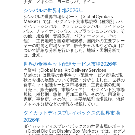
ナダ、メキシコ、ヨーロッパ、ドイ …
シンバルの世界市場2026年
シンバルの世界市場レポート（Global Cymbals
Market）では、セグメント別市場規模（種類別：ハ
イハットシンバル、クラッシュシンバル、ライドシン
バル、チャイナシンバル、スプラッシュシンバル、そ
の他、用途別：音楽教育、パフォーマンス、その
他）、主要地域と国別市場規模、国内外の主要プレー
ヤーの動向と市場シェア、販売チャネルなどの項目に
ついて詳細な分析を行いました。地域・国別分析で
は、北米 …
世界の食事キット配達サービス市場2026年
当資料（Global Meal Kit Delivery Services
Market）は世界の食事キット配達サービス市場の現
状と今後の展望について調査・分析しました。世界の
食事キット配達サービス市場概要、主要企業の動向
（売上、販売価格、市場シェア）、セグメント別市場
規模（種類別：惣菜、再加工食品、その他、用途別：
家庭、事務所、その他）、主要地域別市場規模、流通
チャネル分析などの情報を掲載してい …
ダイカットディスプレイボックスの世界市場
2026年
ダイカットディスプレイボックスの世界市場レポート
（Global Die Cut Display Box Market）では、セグメ