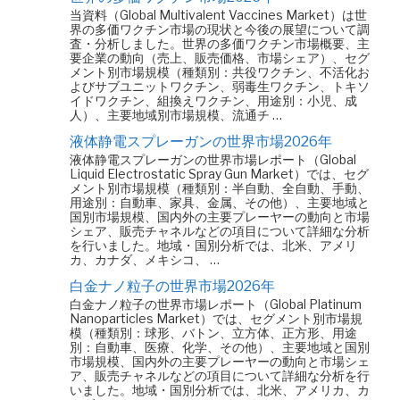
当資料（Global Multivalent Vaccines Market）は世
界の多価ワクチン市場の現状と今後の展望について調
査・分析しました。世界の多価ワクチン市場概要、主
要企業の動向（売上、販売価格、市場シェア）、セグ
メント別市場規模（種類別：共役ワクチン、不活化お
よびサブユニットワクチン、弱毒生ワクチン、トキソ
イドワクチン、組換えワクチン、用途別：小児、成
人）、主要地域別市場規模、流通チ …
液体静電スプレーガンの世界市場2026年
液体静電スプレーガンの世界市場レポート（Global
Liquid Electrostatic Spray Gun Market）では、セグ
メント別市場規模（種類別：半自動、全自動、手動、
用途別：自動車、家具、金属、その他）、主要地域と
国別市場規模、国内外の主要プレーヤーの動向と市場
シェア、販売チャネルなどの項目について詳細な分析
を行いました。地域・国別分析では、北米、アメリ
カ、カナダ、メキシコ、 …
白金ナノ粒子の世界市場2026年
白金ナノ粒子の世界市場レポート（Global Platinum
Nanoparticles Market）では、セグメント別市場規
模（種類別：球形、バトン、立方体、正方形、用途
別：自動車、医療、化学、その他）、主要地域と国別
市場規模、国内外の主要プレーヤーの動向と市場シェ
ア、販売チャネルなどの項目について詳細な分析を行
いました。地域・国別分析では、北米、アメリカ、カ