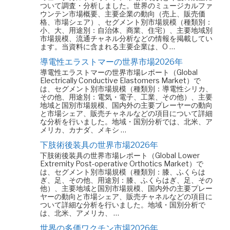
ついて調査・分析しました。世界のミュージカルファ
ウンテン市場概要、主要企業の動向（売上、販売価
格、市場シェア）、セグメント別市場規模（種類別：
小、大、用途別：自治体、商業、住宅）、主要地域別
市場規模、流通チャネル分析などの情報を掲載してい
ます。当資料に含まれる主要企業は、O …
導電性エラストマーの世界市場2026年
導電性エラストマーの世界市場レポート（Global
Electrically Conductive Elastomers Market）で
は、セグメント別市場規模（種類別：導電性シリカ、
その他、用途別：電気・電子、工業、その他）、主要
地域と国別市場規模、国内外の主要プレーヤーの動向
と市場シェア、販売チャネルなどの項目について詳細
な分析を行いました。地域・国別分析では、北米、ア
メリカ、カナダ、メキシ …
下肢術後装具の世界市場2026年
下肢術後装具の世界市場レポート（Global Lower
Extremity Post-operative Orthotics Market）で
は、セグメント別市場規模（種類別：膝、ふくらは
ぎ、足、その他、用途別：膝、ふくらはぎ、足、その
他）、主要地域と国別市場規模、国内外の主要プレー
ヤーの動向と市場シェア、販売チャネルなどの項目に
ついて詳細な分析を行いました。地域・国別分析で
は、北米、アメリカ、 …
世界の多価ワクチン市場2026年