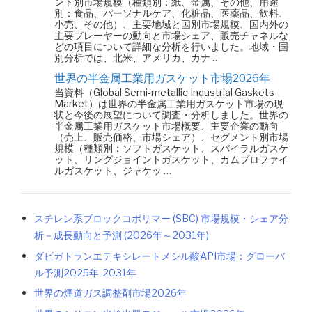
ント別市場規模（種類別：紙、金属、その他、用途
別：食品、パーソナルケア、化粧品、医薬品、飲料、
小売、その他）、主要地域と国別市場規模、国内外の
主要プレーヤーの動向と市場シェア、販売チャネルな
どの項目について詳細な分析を行いました。地域・国
別分析では、北米、アメリカ、カナ …
世界の半金属工業用ガスケット市場2026年
当資料（Global Semi-metallic Industrial Gaskets
Market）は世界の半金属工業用ガスケット市場の現
状と今後の展望について調査・分析しました。世界の
半金属工業用ガスケット市場概要、主要企業の動向
（売上、販売価格、市場シェア）、セグメント別市場
規模（種類別：ソフトガスケット、スパイラルガスケ
ット、リングジョイントガスケット、カムプロファイ
ルガスケット、ジャケッ …
スチレン系ブロックコポリマー (SBC) 市場規模・シェア分
析－成長動向と予測 (2026年～2031年)
ダビガトランエテキシレートメシル酸API市場：グローバ
ル予測2025年-2031年
世界の煙道ガス調整剤市場2026年