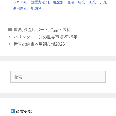
ャネル別、設置方法別、用途別（住宅、農業、工業）、最
終用途別、地域別
カ
世界
,
調査レポート
,
食品・飲料
テ
投
ハリングトニンの世界市場2026年
ゴ
稿
世界の継電器用鋼市場2026年
リ
ナ
ー
ビ
ゲ
ー
シ
検
ョ
索
ン
:
産業分類