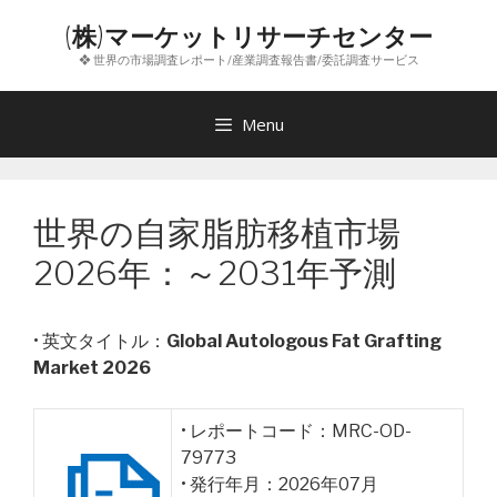
コ
(株)マーケットリサーチセンター
ン
❖ 世界の市場調査レポート/産業調査報告書/委託調査サービス
テ
ン
ツ
Menu
へ
ス
キ
世界の自家脂肪移植市場
ッ
プ
2026年：～2031年予測
• 英文タイトル：
Global Autologous Fat Grafting
Market 2026
• レポートコード：MRC-OD-
79773
• 発行年月：2026年07月