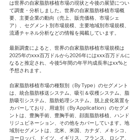
は世界の自家脂肪移植市場の現状と今後の展望につい
て調査・分析しました。世界の自家脂肪移植市場概
要、主要企業の動向（売上、販売価格、市場シェ
ア）、セグメント別市場規模、主要地域別市場規模、
流通チャネル分析などの情報を掲載しています。
最新調査によると、世界の自家脂肪移植市場規模は
2025年のxxx百万ドルから2026年にはxxx百万ドルに
なると推定され、今後5年間の年平均成長率はxx%と
予想されます。
自家脂肪移植市場の種類別（By Type）のセグメント
は、統合脂肪移送システム、吸引＆収穫システム、脂
肪吸引システム、脂肪処理システム、脱上皮化装置を
カバーしており、用途別（By Application）のセグメ
ントは、豊胸手術、豊胸手術、顔面脂肪移植、ハンド
リジュビネーション、その他をカバーしています。地
域別セグメントは、北米、米国、カナダ、メキシコ、
ヨーロッパ、ドイツ、イギリス、フランス、ロシア、