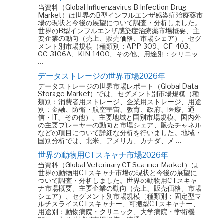
当資料（Global Influenzavirus B Infection Drug
Market）は世界のB型インフルエンザ感染症治療薬市
場の現状と今後の展望について調査・分析しました。
世界のB型インフルエンザ感染症治療薬市場概要、主
要企業の動向（売上、販売価格、市場シェア）、セグ
メント別市場規模（種類別：APP-309、CF-403、
GC-3106A、KIN-1400、その他、用途別：クリニッ
…
データストレージの世界市場2026年
データストレージの世界市場レポート（Global Data
Storage Market）では、セグメント別市場規模（種
類別：消費者用ストレージ、企業用ストレージ、用途
別：金融、防衛・航空宇宙、教育、政府、医療、通
信・IT、その他）、主要地域と国別市場規模、国内外
の主要プレーヤーの動向と市場シェア、販売チャネル
などの項目について詳細な分析を行いました。地域・
国別分析では、北米、アメリカ、カナダ、メ …
世界の動物用CTスキャナ市場2026年
当資料（Global Veterinary CT Scanner Market）は
世界の動物用CTスキャナ市場の現状と今後の展望に
ついて調査・分析しました。世界の動物用CTスキャ
ナ市場概要、主要企業の動向（売上、販売価格、市場
シェア）、セグメント別市場規模（種類別：固定型マ
ルチスライスCTスキャナー、可搬型CTスキャナー、
用途別：動物病院・クリニック、大学病院・学術機