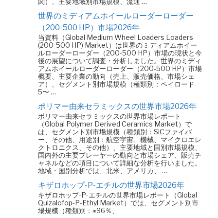
関）、主要地域別市場規模、流通 …
世界のミディアムホイールローダーローダー
（200-500 HP）市場2026年
当資料（Global Medium Wheel Loaders Loaders
(200-500 HP) Market）は世界のミディアムホイー
ルローダーローダー（200-500 HP）市場の現状と今
後の展望について調査・分析しました。世界のミディ
アムホイールローダーローダー（200-500 HP）市場
概要、主要企業の動向（売上、販売価格、市場シェ
ア）、セグメント別市場規模（種類別：ペイロード
5〜 …
ポリマー由来セラミックスの世界市場2026年
ポリマー由来セラミックスの世界市場レポート
（Global Polymer Derived Ceramics Market）で
は、セグメント別市場規模（種類別：SiCファイバ
ー、その他、用途別：航空宇宙、機械、マイクロエレ
クトロニクス、その他）、主要地域と国別市場規模、
国内外の主要プレーヤーの動向と市場シェア、販売チ
ャネルなどの項目について詳細な分析を行いました。
地域・国別分析では、北米、アメリカ、 …
キザロホップ-P-エチルの世界市場2026年
キザロホップ-P-エチルの世界市場レポート（Global
Quizalofop-P-Ethyl Market）では、セグメント別市
場規模（種類別：≥96％、