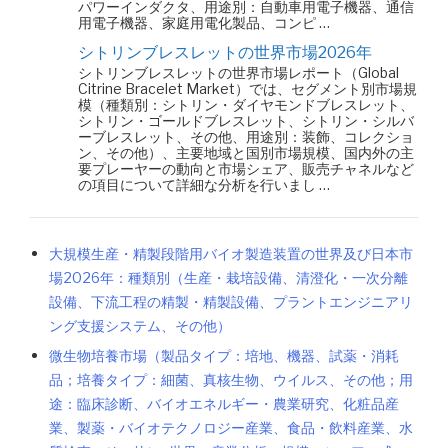
パワーインダクタ、用途別：自動車用電子機器、通信
用電子機器、家庭用電化製品、コンピ …
シトリンブレスレットの世界市場2026年
シトリンブレスレットの世界市場レポート（Global
Citrine Bracelet Market）では、セグメント別市場規
模（種類別：シトリン・ダイヤモンドブレスレット、
シトリン・ゴールドブレスレット、シトリン・シルバ
ーブレスレット、その他、用途別：装飾、コレクショ
ン、その他）、主要地域と国別市場規模、国内外の主
要プレーヤーの動向と市場シェア、販売チャネルなど
の項目について詳細な分析を行いまし …
大規模生産・精製段階用バイオ製造装置の世界及び日本市
場2026年：種類別（生産・栽培設備、清澄化・一次分離
設備、下流工程の精製・精製設備、プラントエンジニアリ
ング支援システム、その他）
微生物培養市場（製品タイプ：培地、機器、試薬・消耗
品；培養タイプ：細菌、真核生物、ウイルス、その他；用
途：臨床診断、バイオエネルギー・農業研究、化粧品産
業、製薬・バイオテクノロジー産業、食品・飲料産業、水