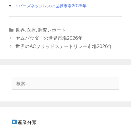
トパーズネックレスの世界市場2026年
カ
世界
,
医療
,
調査レポート
テ
投
ヤムパウダーの世界市場2026年
ゴ
稿
世界のACソリッドステートリレー市場2026年
リ
ナ
ー
ビ
ゲ
ー
シ
検
ョ
索
ン
:
産業分類