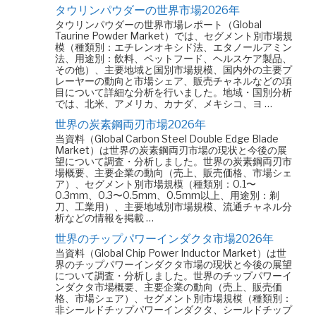
タウリンパウダーの世界市場2026年
タウリンパウダーの世界市場レポート（Global
Taurine Powder Market）では、セグメント別市場規
模（種類別：エチレンオキシド法、エタノールアミン
法、用途別：飲料、ペットフード、ヘルスケア製品、
その他）、主要地域と国別市場規模、国内外の主要プ
レーヤーの動向と市場シェア、販売チャネルなどの項
目について詳細な分析を行いました。地域・国別分析
では、北米、アメリカ、カナダ、メキシコ、ヨ …
世界の炭素鋼両刃市場2026年
当資料（Global Carbon Steel Double Edge Blade
Market）は世界の炭素鋼両刃市場の現状と今後の展
望について調査・分析しました。世界の炭素鋼両刃市
場概要、主要企業の動向（売上、販売価格、市場シェ
ア）、セグメント別市場規模（種類別：0.1〜
0.3mm、0.3〜0.5mm、0.5mm以上、用途別：剃
刀、工業用）、主要地域別市場規模、流通チャネル分
析などの情報を掲載 …
世界のチップパワーインダクタ市場2026年
当資料（Global Chip Power Inductor Market）は世
界のチップパワーインダクタ市場の現状と今後の展望
について調査・分析しました。世界のチップパワーイ
ンダクタ市場概要、主要企業の動向（売上、販売価
格、市場シェア）、セグメント別市場規模（種類別：
非シールドチップパワーインダクタ、シールドチップ