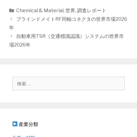
カ
Chemical & Material
,
世界
,
調査レポート
テ
投
ブラインドメイトRF同軸コネクタの世界市場2026
ゴ
稿
年
リ
ナ
自動車用TSR（交通標識認識）システムの世界市
ー
ビ
場2026年
ゲ
ー
シ
ョ
ン
検
索
:
産業分類