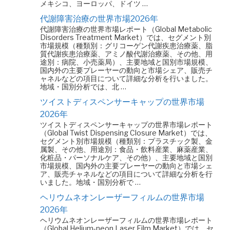
メキシコ、ヨーロッパ、ドイツ …
代謝障害治療の世界市場2026年
代謝障害治療の世界市場レポート（Global Metabolic
Disorders Treatment Market）では、セグメント別
市場規模（種類別：グリコーゲン代謝疾患治療薬、脂
質代謝疾患治療薬、アミノ酸代謝治療薬、その他、用
途別：病院、小売薬局）、主要地域と国別市場規模、
国内外の主要プレーヤーの動向と市場シェア、販売チ
ャネルなどの項目について詳細な分析を行いました。
地域・国別分析では、北 …
ツイストディスペンサーキャップの世界市場
2026年
ツイストディスペンサーキャップの世界市場レポート
（Global Twist Dispensing Closure Market）では、
セグメント別市場規模（種類別：プラスチック製、金
属製、その他、用途別：食品・飲料産業、麻薬産業、
化粧品・パーソナルケア、その他）、主要地域と国別
市場規模、国内外の主要プレーヤーの動向と市場シェ
ア、販売チャネルなどの項目について詳細な分析を行
いました。地域・国別分析で …
ヘリウムネオンレーザーフィルムの世界市場
2026年
ヘリウムネオンレーザーフィルムの世界市場レポート
（Global Helium-neon Laser Film Market）では、セ