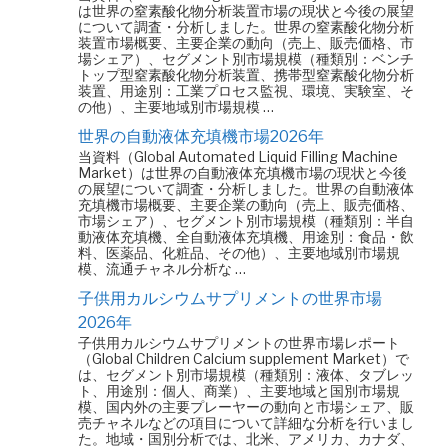
は世界の窒素酸化物分析装置市場の現状と今後の展望
について調査・分析しました。世界の窒素酸化物分析
装置市場概要、主要企業の動向（売上、販売価格、市
場シェア）、セグメント別市場規模（種類別：ベンチ
トップ型窒素酸化物分析装置、携帯型窒素酸化物分析
装置、用途別：工業プロセス監視、環境、実験室、そ
の他）、主要地域別市場規模 …
世界の自動液体充填機市場2026年
当資料（Global Automated Liquid Filling Machine
Market）は世界の自動液体充填機市場の現状と今後
の展望について調査・分析しました。世界の自動液体
充填機市場概要、主要企業の動向（売上、販売価格、
市場シェア）、セグメント別市場規模（種類別：半自
動液体充填機、全自動液体充填機、用途別：食品・飲
料、医薬品、化粧品、その他）、主要地域別市場規
模、流通チャネル分析な …
子供用カルシウムサプリメントの世界市場
2026年
子供用カルシウムサプリメントの世界市場レポート
（Global Children Calcium supplement Market）で
は、セグメント別市場規模（種類別：液体、タブレッ
ト、用途別：個人、商業）、主要地域と国別市場規
模、国内外の主要プレーヤーの動向と市場シェア、販
売チャネルなどの項目について詳細な分析を行いまし
た。地域・国別分析では、北米、アメリカ、カナダ、