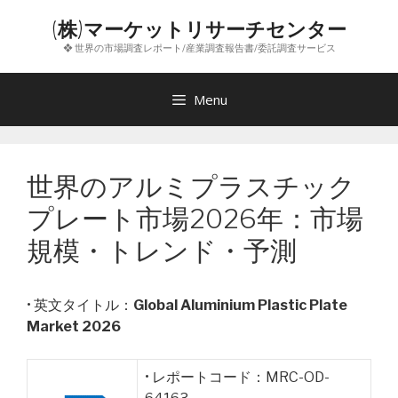
コ
(株)マーケットリサーチセンター
ン
❖ 世界の市場調査レポート/産業調査報告書/委託調査サービス
テ
ン
ツ
Menu
へ
ス
キ
世界のアルミプラスチック
ッ
プ
プレート市場2026年：市場
規模・トレンド・予測
• 英文タイトル：
Global Aluminium Plastic Plate
Market 2026
• レポートコード：MRC-OD-