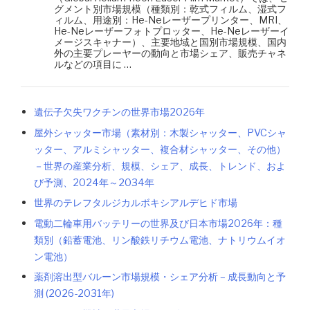
グメント別市場規模（種類別：乾式フィルム、湿式フ
ィルム、用途別：He-Neレーザープリンター、MRI、
He-Neレーザーフォトプロッター、He-Neレーザーイ
メージスキャナー）、主要地域と国別市場規模、国内
外の主要プレーヤーの動向と市場シェア、販売チャネ
ルなどの項目に …
遺伝子欠失ワクチンの世界市場2026年
屋外シャッター市場（素材別：木製シャッター、PVCシャ
ッター、アルミシャッター、複合材シャッター、その他）
－世界の産業分析、規模、シェア、成長、トレンド、およ
び予測、2024年～2034年
世界のテレフタルジカルボキシアルデヒド市場
電動二輪車用バッテリーの世界及び日本市場2026年：種
類別（鉛蓄電池、リン酸鉄リチウム電池、ナトリウムイオ
ン電池）
薬剤溶出型バルーン市場規模・シェア分析 – 成長動向と予
測 (2026-2031年)