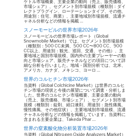
ケトル市場概要、主要企業の動向（売上、販売価格、
市場シェア）、セグメント別市場規模（種類別：ダイ
レクトプラグイン、ローテーションタイプ、その他、
用途別：住宅、商業）、主要地域別市場規模、流通チ
ャネル分析などの情報を掲載 …
スノーモービルの世界市場2026年
スノーモービルの世界市場レポート（Global
Snowmobile Market）では、セグメント別市場規模
（種類別：500 CC未満、500 CC〜800 CC、900
CC以上、用途別：観光、巡回、交通、その他）、主
要地域と国別市場規模、国内外の主要プレーヤーの動
向と市場シェア、販売チャネルなどの項目について詳
細な分析を行いました。地域・国別分析では、北米、
アメリカ、カナダ、メキシコ、ヨーロ …
世界のコルヒチン市場2026年
当資料（Global Colchicine Market）は世界のコルヒ
チン市場の現状と今後の展望について調査・分析しま
した。世界のコルヒチン市場概要、主要企業の動向
（売上、販売価格、市場シェア）、セグメント別市場
規模（種類別：錠剤、経口液剤、用途別：急性痛風、
慢性痛風、その他症状）、主要地域別市場規模、流通
チャネル分析などの情報を掲載しています。当資料に
含まれる主要企業は、Takeda Phar …
世界の窒素酸化物分析装置市場2026年
当資料（Global Nitrogen Oxide Analyzers Market）