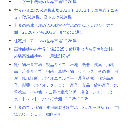
コルゲート機械の世界市場2026年
世界のミニRV減速機市場2026年-2032年：単段式ミニチ
ュアRV減速機、高トルク減速機
世界の熱成形埋め込み型電子市場の規模およびシェア予
測：2026年から2036年までの見通し
住宅用エアコンの世界市場2026年
高性能塗料の世界市場2025：種類別（内装高性能塗料、
外装高性能塗料）、用途別分析
微生物培養市場（製品タイプ：培地、機器、試薬・消耗
品；培養タイプ：細菌、真核生物、ウイルス、その他；用
途：臨床診断、バイオエネルギー・農業研究、化粧品産
業、製薬・バイオテクノロジー産業、食品・飲料産業、水
質検査、その他）- 世界の産業分析、規模、シェア、成
長、トレンド、および予測、2025-2035
世界のフッ化物不使用歯磨き粉市場（2026～2033）：市
場規模、シェア、動向分析