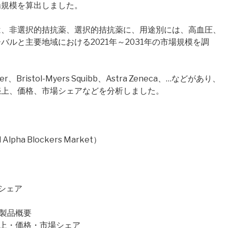
場規模を算出しました。
は、非選択的拮抗薬、選択的拮抗薬に、用途別には、高血圧、
ルと主要地域における2021年～2031年の市場規模を調
istol-Myers Squibb、Astra Zeneca、…などがあり、
売上、価格、市場シェアなどを分析しました。
ha Blockers Market）
場シェア
要・製品概要
売量・売上・価格・市場シェア