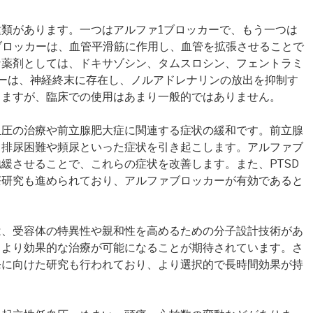
類があります。一つはアルファ1ブロッカーで、もう一つは
ブロッカーは、血管平滑筋に作用し、血管を拡張させることで
な薬剤としては、ドキサゾシン、タムスロシン、フェントラミ
ーは、神経終末に存在し、ノルアドレナリンの放出を抑制す
きますが、臨床での使用はあまり一般的ではありません。
血圧の治療や前立腺肥大症に関連する症状の緩和です。前立腺
、排尿困難や頻尿といった症状を引き起こします。アルファブ
緩させることで、これらの症状を改善します。また、PTSD
療研究も進められており、アルファブロッカーが有効であると
は、受容体の特異性や親和性を高めるための分子設計技術があ
、より効果的な治療が可能になることが期待されています。さ
発に向けた研究も行われており、より選択的で長時間効果が持
。