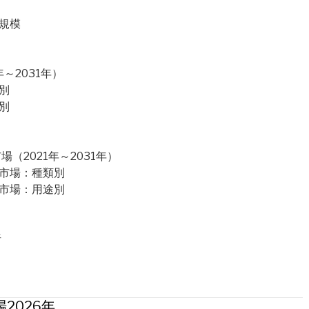
規模
～2031年）
別
別
2021年～2031年）
カ市場：種類別
カ市場：用途別
析
2026年