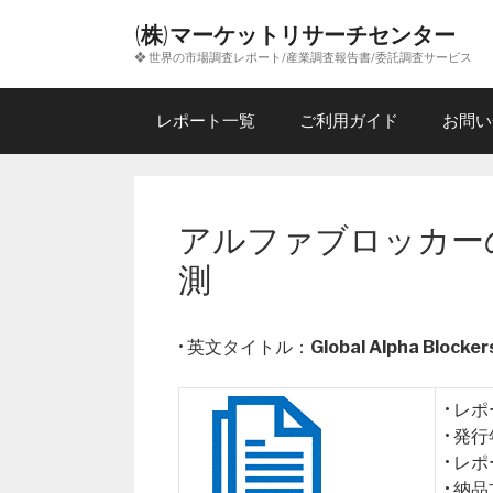
コ
(株)マーケットリサーチセンター
ン
❖ 世界の市場調査レポート/産業調査報告書/委託調査サービス
テ
ン
ツ
レポート一覧
ご利用ガイド
お問い
へ
ス
キ
ッ
アルファブロッカーの
プ
測
• 英文タイトル：
Global Alpha Blocke
• レ
• 発
• レ
• 納