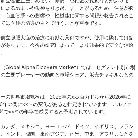
、起立性低血圧、めまい、頭痛、心拍数の変動などがありま
圧によるめまいや失神を引き起こすことがあるため、注意が必
は、心血管系への影響や、性機能に関する問題が報告されるこ
っては医師の指導のもとで行うことが重要です。
や前立腺肥大症の治療に有効な薬剤ですが、使用に際しては副
要があります。今後の研究によって、より効果的で安全な治療
す。
al Alpha Blockers Market）では、セグメント別市場
外の主要プレーヤーの動向と市場シェア、販売チャネルなどの
。
の世界市場規模は、2025年のxxx百万ドルから2026年に
026年の間にxx％の変化があると推定されています。アルファ
間でxx％の年率で成長すると予測されています。
、カナダ、メキシコ、ヨーロッパ、ドイツ、イギリス、フラン
国、インド、韓国、東南アジア、南米、中東、アフリカなどを