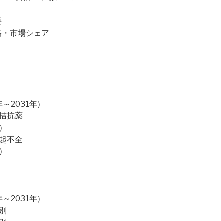
要
・価格・市場シェア
）
～2031年）
的拮抗薬
）
勃起不全
）
～2031年）
別