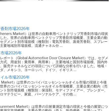
香剤市場2026年
 Air Fresheners Market）は世界の自動車用ベントクリップ芳香剤市場の現状
した。世界の自動車用ベントクリップ芳香剤市場概要、主要企業の動
セグメント別市場規模（種類別：電気芳香剤、蒸発芳香剤、スプレー
主要地域別市場規模、流通チャネル分 …
場2026年
lobal Automotive Door Closure Market）では、セグメ
力式、用途別：乗用車、商用車）、主要地域と国別市場規模、国内外
、販売チャネルなどの項目について詳細な分析を行いました。地域・
ダ、メキシコ、ヨーロッパ、ドイツ、イギリス …
イル市場2026年
ntial Oil Market）は世界のコパイバエッセンシャルオイル市場の現状と今後
世界のコパイバエッセンシャルオイル市場概要、主要企業の動向（売
ント別市場規模（種類別：保湿剤、モディファイアー、ブレンダー、
ロマテラピー、家庭、パーソナルケア、その他 …
on Measurement Market）は世界の日射量測定市場の現状と今後の展望につ
量測定市場概要、主要企業の動向（売上、販売価格、市場シェア）、