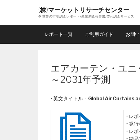
コ
(株)マーケットリサーチセンター
ン
❖ 世界の市場調査レポート/産業調査報告書/委託調査サービス
テ
ン
ツ
レポート一覧
ご利用ガイド
お問い
へ
ス
キ
ッ
エアカーテン・ユニ
プ
～2031年予測
• 英文タイトル：
Global Air Curtains 
• レ
• 発
• レ
• 納