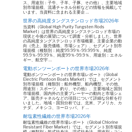
ス、用途別：子牛、子羊、子豚、その他）、主要地域
別市場規模、流通チャネル分析などの情報を掲載して
います。当資料に含まれる主要企 …
世界の高純度タングステンロッド市場2026年
当資料（Global High Purity Tungsten Rods
Market）は世界の高純度タングステンロッド市場の
現状と今後の展望について調査・分析しました。世界
の高純度タングステンロッド市場概要、主要企業の動
向（売上、販売価格、市場シェア）、セグメント別市
場規模（種類別：純度99.99％-99.999％、純度
99.9％-99.99％、純度99％-99.9％、用途別：エネル
ギー、航空宇 …
電動ポンツーンボートの世界市場2026年
電動ポンツーンボートの世界市場レポート（Global
Electric Pontoon Boats Market）では、セグメント
別市場規模（種類別：船外機型、船内機型、その他、
用途別：スポーツ、釣り、その他）、主要地域と国別
市場規模、国内外の主要プレーヤーの動向と市場シェ
ア、販売チャネルなどの項目について詳細な分析を行
いました。地域・国別分析では、北米、アメリカ、カ
ナダ、メキシコ、ヨーロッパ、ド …
耐塩素性繊維の世界市場2026年
耐塩素性繊維の世界市場レポート（Global Chlorine
Resistant Fiber Market）では、セグメント別市場規
模（種類別：乾式紡糸法、湿式紡糸法、用途別：コン