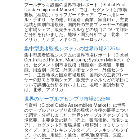
プールデッキ設備の世界市場レポート（Global Pool
Deck Equipment Market）では、セグメント別市場
規模（種類別：ライフガードチェア、プール用レー
ル・手すり、その他、用途別：商業、家庭用）、主要
地域と国別市場規模、国内外の主要プレーヤーの動向
と市場シェア、販売チャネルなどの項目について詳細
な分析を行いました。地域・国別分析では、北米、ア
メリカ、カナダ、メキシコ、ヨーロッパ …
集中型患者監視システムの世界市場2026年
集中型患者監視システムの世界市場レポート（Global
Centralized Patient Monitoring System Market）で
は、セグメント別市場規模（種類別：多機能、単機
能、用途別：病院、外来手術センター、外傷センタ
ー）、主要地域と国別市場規模、国内外の主要プレー
ヤーの動向と市場シェア、販売チャネルなどの項目に
ついて詳細な分析を行いました。地域・国別分析で
は、北米、アメリカ …
世界のケーブルアセンブリ市場2026年
当資料（Global Cable Assemblies Market）は世界
のケーブルアセンブリ市場の現状と今後の展望につい
て調査・分析しました。世界のケーブルアセンブリ市
場概要、主要企業の動向（売上、販売価格、市場シェ
ア）、セグメント別市場規模（種類別：セミリジッド
タイプ、セミフレキシブルタイプ、フレキシブルタイ
プ、その他、用途別：通信、軍事/航空宇宙、医療、