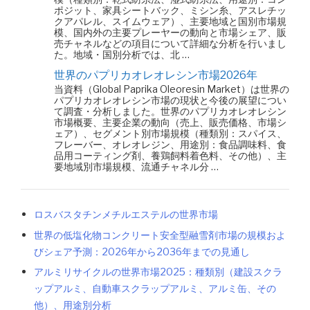
ポジット、家具シートバック、ミシン糸、アスレチッ
クアパレル、スイムウェア）、主要地域と国別市場規
模、国内外の主要プレーヤーの動向と市場シェア、販
売チャネルなどの項目について詳細な分析を行いまし
た。地域・国別分析では、北 …
世界のパプリカオレオレシン市場2026年
当資料（Global Paprika Oleoresin Market）は世界の
パプリカオレオレシン市場の現状と今後の展望につい
て調査・分析しました。世界のパプリカオレオレシン
市場概要、主要企業の動向（売上、販売価格、市場シ
ェア）、セグメント別市場規模（種類別：スパイス、
フレーバー、オレオレジン、用途別：食品調味料、食
品用コーティング剤、養鶏飼料着色料、その他）、主
要地域別市場規模、流通チャネル分 …
ロスバスタチンメチルエステルの世界市場
世界の低塩化物コンクリート安全型融雪剤市場の規模およ
びシェア予測：2026年から2036年までの見通し
アルミリサイクルの世界市場2025：種類別（建設スクラ
ップアルミ、自動車スクラップアルミ、アルミ缶、その
他）、用途別分析