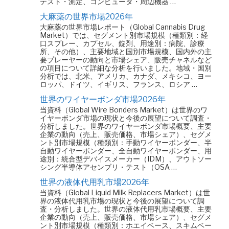
テスト・測定、コンピュータ・周辺機器 …
大麻薬の世界市場2026年
大麻薬の世界市場レポート（Global Cannabis Drug
Market）では、セグメント別市場規模（種類別：経
口スプレー、カプセル、錠剤、用途別：病院、診療
所、その他）、主要地域と国別市場規模、国内外の主
要プレーヤーの動向と市場シェア、販売チャネルなど
の項目について詳細な分析を行いました。地域・国別
分析では、北米、アメリカ、カナダ、メキシコ、ヨー
ロッパ、ドイツ、イギリス、フランス、ロシア …
世界のワイヤーボンダ市場2026年
当資料（Global Wire Bonders Market）は世界のワ
イヤーボンダ市場の現状と今後の展望について調査・
分析しました。世界のワイヤーボンダ市場概要、主要
企業の動向（売上、販売価格、市場シェア）、セグメ
ント別市場規模（種類別：手動ワイヤーボンダー、半
自動ワイヤーボンダー、全自動ワイヤーボンダー、用
途別：統合型デバイスメーカー（IDM）、アウトソー
シング半導体アセンブリ・テスト（OSA …
世界の液体代用乳市場2026年
当資料（Global Liquid Milk Replacers Market）は世
界の液体代用乳市場の現状と今後の展望について調
査・分析しました。世界の液体代用乳市場概要、主要
企業の動向（売上、販売価格、市場シェア）、セグメ
ント別市場規模（種類別：ホエイベース、スキムベー