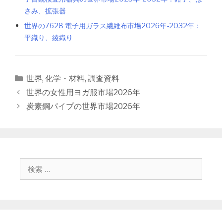
さみ、拡張器
世界の7628 電子用ガラス繊維布市場2026年-2032年：
平織り、綾織り
カ
世界
,
化学・材料
,
調査資料
テ
投
世界の女性用ヨガ服市場2026年
ゴ
稿
炭素鋼パイプの世界市場2026年
リ
ナ
ー
ビ
ゲ
ー
シ
検
ョ
索
ン
: