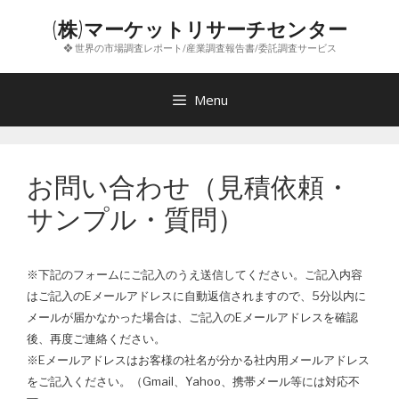
コ
(株)マーケットリサーチセンター
ン
❖ 世界の市場調査レポート/産業調査報告書/委託調査サービス
テ
ン
ツ
Menu
へ
ス
キ
お問い合わせ（見積依頼・
ッ
プ
サンプル・質問）
※下記のフォームにご記入のうえ送信してください。ご記入内容
はご記入のEメールアドレスに自動返信されますので、5分以内に
メールが届かなかった場合は、ご記入のEメールアドレスを確認
後、再度ご連絡ください。
※Eメールアドレスはお客様の社名が分かる社内用メールアドレス
をご記入ください。（Gmail、Yahoo、携帯メール等には対応不