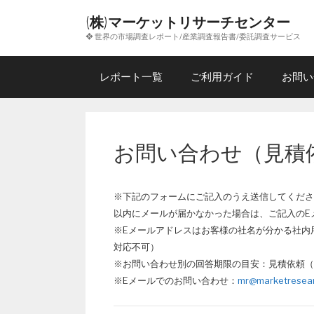
コ
(株)マーケットリサーチセンター
ン
❖ 世界の市場調査レポート/産業調査報告書/委託調査サービス
テ
ン
ツ
レポート一覧
ご利用ガイド
お問い
へ
ス
キ
ッ
お問い合わせ（見積
プ
※下記のフォームにご記入のうえ送信してくださ
以内にメールが届かなかった場合は、ご記入のE
※Eメールアドレスはお客様の社名が分かる社内用
対応不可）
※お問い合わせ別の回答期限の目安：見積依頼（
※Eメールでのお問い合わせ：
mr@marketresear