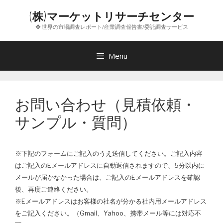
コ
(株)マーケットリサーチセンター
ン
❖ 世界の市場調査レポート/産業調査報告書/委託調査サービス
テ
ン
ツ
Menu
へ
ス
キ
お問い合わせ（見積依頼・
ッ
プ
サンプル・質問）
※下記のフォームにご記入のうえ送信してください。ご記入内容
はご記入のEメールアドレスに自動返信されますので、5分以内に
メールが届かなかった場合は、ご記入のEメールアドレスを確認
後、再度ご連絡ください。
※Eメールアドレスはお客様の社名が分かる社内用メールアドレス
をご記入ください。（Gmail、Yahoo、携帯メール等には対応不