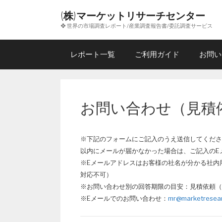
コ
(株)マーケットリサーチセンター
ン
❖ 世界の市場調査レポート/産業調査報告書/委託調査サービス
テ
ン
ツ
レポート一覧
ご利用ガイド
お問い
へ
ス
キ
ッ
お問い合わせ（見積
プ
※下記のフォームにご記入のうえ送信してくださ
以内にメールが届かなかった場合は、ご記入のE
※Eメールアドレスはお客様の社名が分かる社内用
対応不可）
※お問い合わせ別の回答期限の目安：見積依頼（
※Eメールでのお問い合わせ：
mr@marketresear