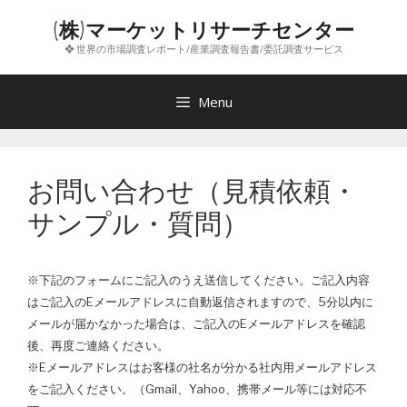
コ
(株)マーケットリサーチセンター
ン
❖ 世界の市場調査レポート/産業調査報告書/委託調査サービス
テ
ン
ツ
Menu
へ
ス
キ
お問い合わせ（見積依頼・
ッ
プ
サンプル・質問）
※下記のフォームにご記入のうえ送信してください。ご記入内容
はご記入のEメールアドレスに自動返信されますので、5分以内に
メールが届かなかった場合は、ご記入のEメールアドレスを確認
後、再度ご連絡ください。
※Eメールアドレスはお客様の社名が分かる社内用メールアドレス
をご記入ください。（Gmail、Yahoo、携帯メール等には対応不