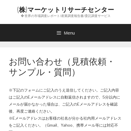
コ
(株)マーケットリサーチセンター
ン
❖ 世界の市場調査レポート/産業調査報告書/委託調査サービス
テ
ン
ツ
Menu
へ
ス
キ
お問い合わせ（見積依頼・
ッ
プ
サンプル・質問）
※下記のフォームにご記入のうえ送信してください。ご記入内容
はご記入のEメールアドレスに自動返信されますので、5分以内に
メールが届かなかった場合は、ご記入のEメールアドレスを確認
後、再度ご連絡ください。
※Eメールアドレスはお客様の社名が分かる社内用メールアドレス
をご記入ください。（Gmail、Yahoo、携帯メール等には対応不